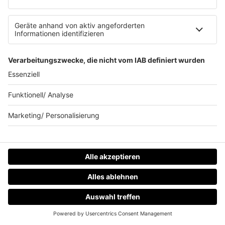
Eurodance-Welle aus, ein echter Hit! Aber wusstet ihr,
dass der Track gar nicht als Single geplant war?
mehr lesen
Universal Music
HOME
RADIOS
MENÜ
LOGIN
HITstory