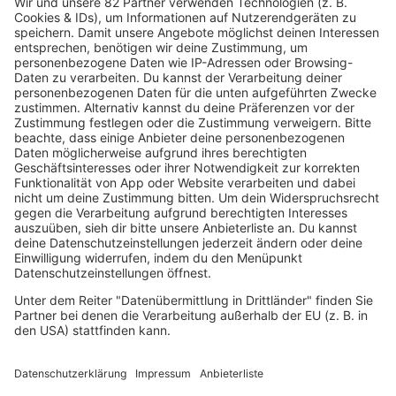
HITstory
Michael Jackson – Black or White
Michael Jackson war in den 90ern ein gefeierter
Superstar, trotzdem war auch er nicht immun gegenüber
schlechten Kritiken, eben solche, die das Musikvideo zu
“Black or White” bekam.
mehr lesen
Jan Welters