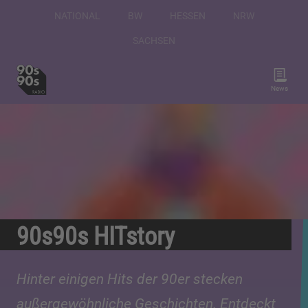
NATIONAL
BW
HESSEN
NRW
SACHSEN
News
90s90s HITstory
Hinter einigen Hits der 90er stecken
außergewöhnliche Geschichten. Entdeckt