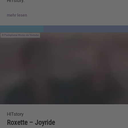
HITstory.
mehr lesen
Parlophone Music via Youtube
HITstory
Roxette – Joyride