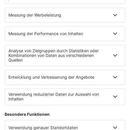
1992
IMAGO / HRSchulz
HITstory
Snap! - Rhythm Is A Dancer
Mit “Rhythm Is a Dancer” löste Snap! quasi die