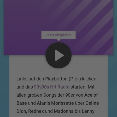
Jetzt abspielen
Links auf den Playbotton (Pfeil) klicken,
und das
90s90s Hit Radio
starten. Mit
allen großen Songs der 90er von
Ace of
Base
und
Alanis Morissette
über
Celine
Dion
,
Rednex
und
Madonna
bis
Lenny