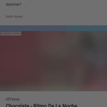
dahinter?
mehr lesen
IMAGO / T-F-Foto
HITstory
Chocolate - Ritmo De La Noche