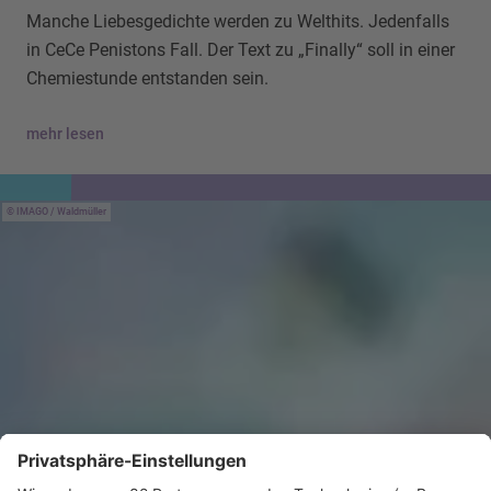
Manche Liebesgedichte werden zu Welthits. Jedenfalls
in CeCe Penistons Fall. Der Text zu „Finally“ soll in einer
Chemiestunde entstanden sein.
mehr lesen
IMAGO / Waldmüller