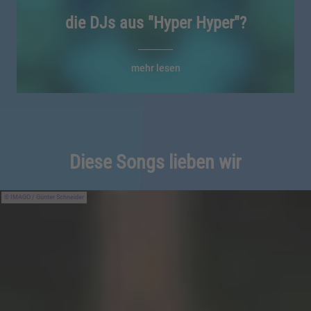
die DJs aus "Hyper Hyper"?
mehr lesen
Diese Songs lieben wir
IMAGO / Günter Schneider