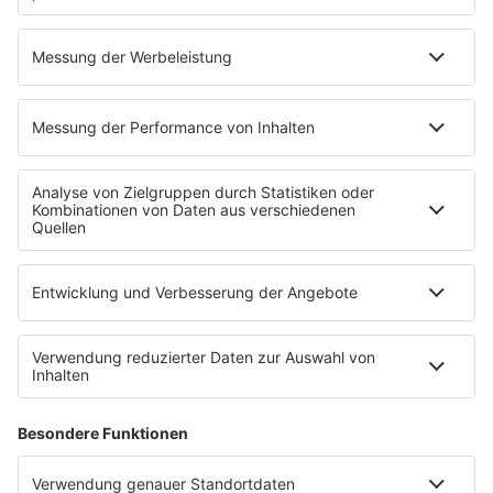
LOVEPARADE
Ihr habt den Sound der Loveparade geliebt in den 90s?
Hier könnt ihr euch zur legendären Parade zurück
beamen. Mit einem eigenen Radio: 90s90s
LOVEPARADE!