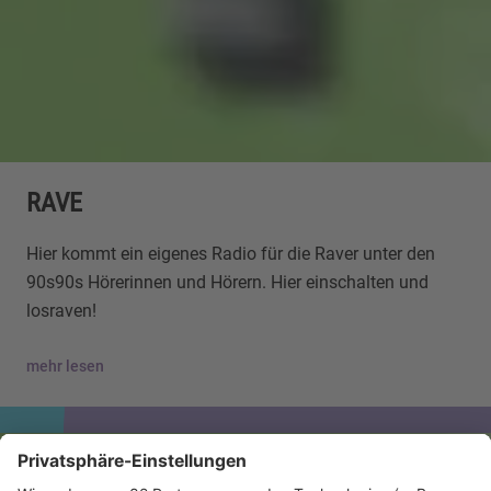
RAVE
Hier kommt ein eigenes Radio für die Raver unter den
90s90s Hörerinnen und Hörern. Hier einschalten und
losraven!
mehr lesen