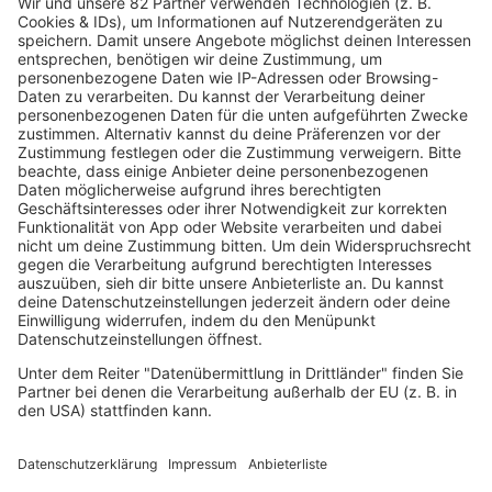
MAYDAY
Ihr habt den Sound der Mayday geliebt? Dann ist hier
euer neues Lieblingsradio.
mehr lesen