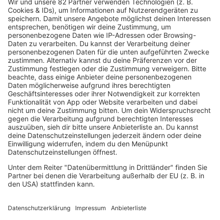
Dinnerparty
Eurodance
Grunge
Hiphop & Rap
Hiphop deutsch
House
Ibiza
Loveparade
Lovesongs
Mayday
Rave
Reggae
RnB Ballads
Rock
Sommerhits
Soul & RnB
Techno
TECHNO ESSENTIALS by Tom Wax
Trance
90s90s BW