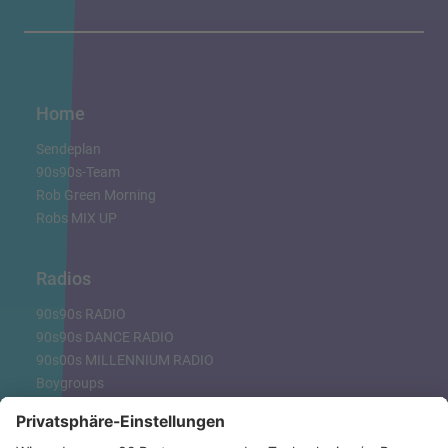
Home
Sendeplan
90s90s-Team
Rob Green Morning
Robs MIX UP
Radios
90s90s RADIO
90s90s DANCE RADIO
90s00s MILLENNIUM RADIO
Boygroups
Britpop
Clubhits