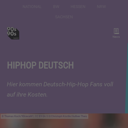
NATIONAL
BW
HESSEN
NRW
SACHSEN
News
HIPHOP DEUTSCH
Hier kommen Deutsch-Hip-Hop Fans voll
auf ihre Kosten.
Thomas Koch/9EkieraM1, CC BY-SA 3.0/Christoph Köstlin/Gulliver Theis