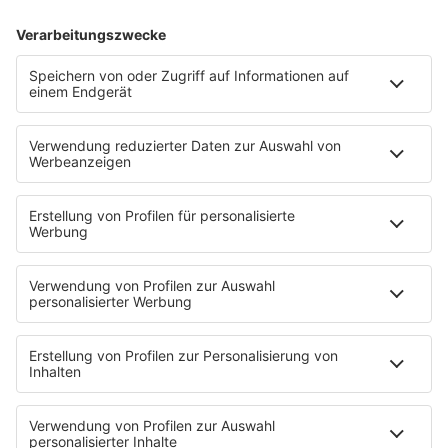
Podcast
Pop Crimes
The Story / Loveparade
The Story / George Michael
90er Kids mit Oli.P
YouTube
90s90s DE:CODED
Musik
News
HITstory
Was macht eigentlich?
Listing
Back to the 90s