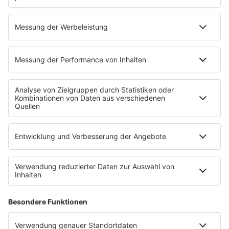
Mitmachen
Aktionen & Events
90s90s Countdown
Empfang
90s90s App
Sonos
Service
FAQs
Kontakt
Clubbedingungen
Datenschutz
Datenschutz Facebook & Instagram-Fanpage
Datenschutzeinstellungen