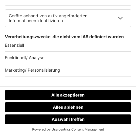
Allgemeine Teilnahmebedingungen
Impressum
Werbung schalten
80s80s.de
Feierfreund.de
© 90s90s - EINE MARKE DER REGIOCAST GMBH & Co. KG.
HOME
RADIOS
MENÜ
LOGIN