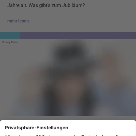
Jahre alt. Was gibt's zum Jubiläum?
mehr lesen
Sony Music
HITstory
Lou Bega - Mambo No. 5