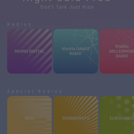
Don't Talk Just Kiss
Radios
90s00s
90s90s DANCE
90s90s DIGITAL
MILLENNIU
RADIO
RADIO
Special Radios
IBIZA
SOMMERHITS
EURODANCE