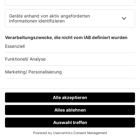
Aber auch da gab’s Pyro-Unfälle, Prügeleien, Randale
und Bands am Limit. Diese neun Konzerte liefen nicht so
wie geplant!
mehr lesen
IMAGO / ABACAPRESS
HOME
RADIOS
MENÜ
LOGIN