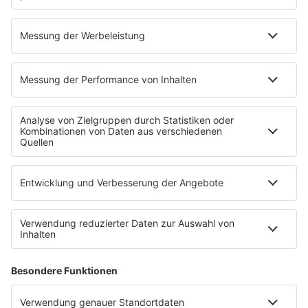
Latest 90s Listings
IMAGO / ZUMA Press Wire
Listing
Die 9 schlimmsten Konzerte der 90er
Sommer ist Festival-Zeit, das war schon in den 90ern so.