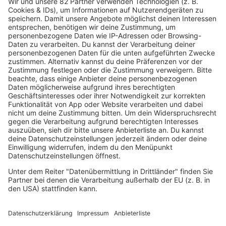
Mit 24 Jahren hatte Lou Bega mit "Mambo No. 5" einen
Welthit. Wie er mit seinem plötzlichen Erfolg
umgegangen ist und wie "Mambo No. 5" überhaupt
entstanden ist, hat er uns erzählt.
mehr lesen
Fettes Brot Schallplatten via Youtube