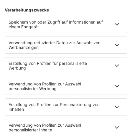
HITstory
30 Jahre "Jein" von Fettes Brot
„Jein“ wurde 1996 veröffentlicht und ist einer der
erfolgreichsten Songs von Fettes Brot, dabei enthält er
direkt zwei Samples aus anderen Songs. Wisst ihr,
welche das sind?
mehr lesen
Mehr davon