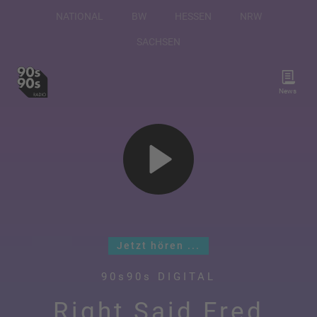
NATIONAL
BW
HESSEN
NRW
SACHSEN
News
Jetzt hören ...
90s90s DIGITAL
Right Said Fred