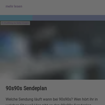
mehr lesen
zhudifeng via Getty Images
90s90s Sendeplan
Welche Sendung läuft wann bei 90s90s? Wen hört ihr in