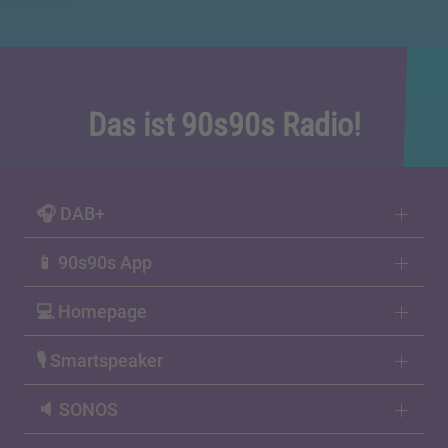
Das ist 90s90s Radio!
🎧 DAB+
📱 90s90s App
💻 Homepage
🎙 Smartspeaker
🔈 SONOS