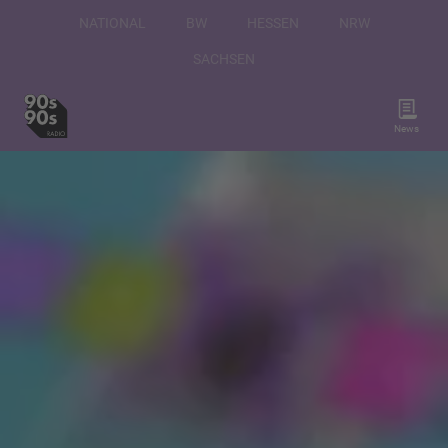
NATIONAL
BW
HESSEN
NRW
SACHSEN
News