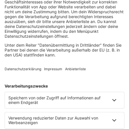
Lovesongs
Mayday
Rave
Reggae
RnB Ballads
Rock
Sommerhits
Soul & RnB
Techno
TECHNO ESSENTIALS by Tom Wax
Trance
90s90s BW
Podcast
Pop Crimes
The Story / Loveparade
The Story / George Michael
90er Kids mit Oli.P