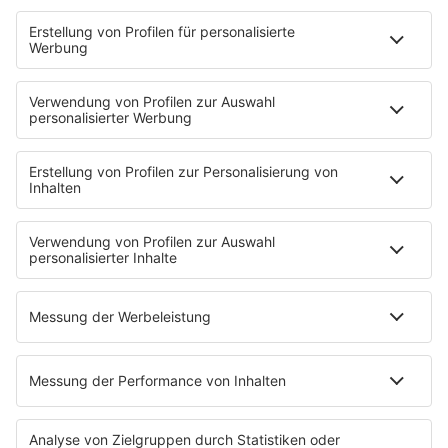
YouTube
90s90s DE:CODED
Musik
News
HITstory
Was macht eigentlich?
Listing
Back to the 90s
Mitmachen
Aktionen & Events
90s90s Countdown
Empfang