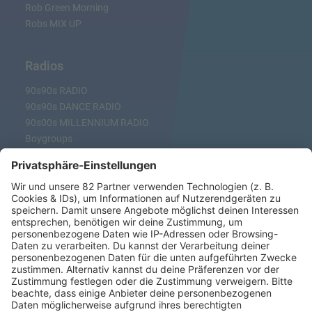
Rob Green Morning
Robs MIX UP
Radios
90s90s RADIO
90s90s DANCE RADIO
90s00s MILLENNIUM RADIO
Boygroups
Britpop
Clubhits
Dinnerparty
Eurodance
Grunge
Hiphop & Rap
Hiphop deutsch
House
Ibiza
Loveparade