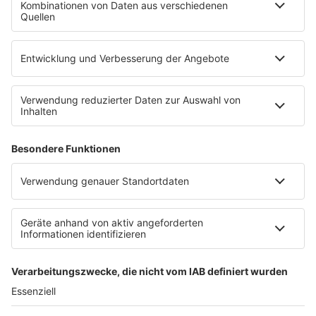
90s90s App
Sonos
Service
FAQs
Kontakt
Clubbedingungen
Datenschutz
Datenschutz Facebook & Instagram-Fanpage
Datenschutzeinstellungen
Allgemeine Teilnahmebedingungen
Impressum
Werbung schalten
80s80s.de
Feierfreund.de