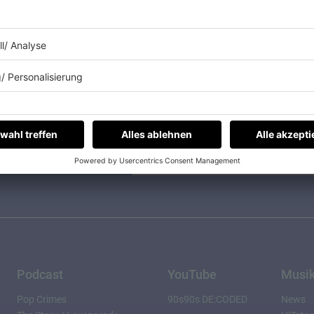
dem neusten Stand.
Für alle App-Nutzer mit 
einem Klick, könnt Ihr 
Preise abstauben.
Podcast
YouTube
Musi
Pop Crimes
90s90s DE:CODED
News