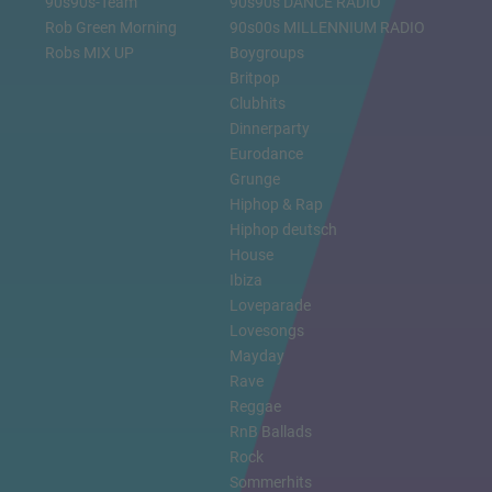
90s90s-Team
90s90s DANCE RADIO
Rob Green Morning
90s00s MILLENNIUM RADIO
Robs MIX UP
Boygroups
Britpop
Clubhits
Dinnerparty
Eurodance
Grunge
Hiphop & Rap
Hiphop deutsch
House
Ibiza
Loveparade
Lovesongs
Mayday
Rave
Reggae
RnB Ballads
Rock
Sommerhits