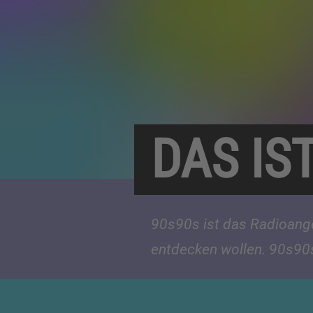
DAS IS
90s90s ist das Radioangeb
entdecken wollen. 90s90s 