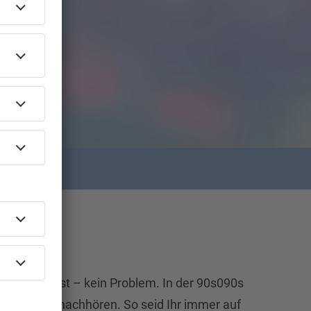
News verpasst – kein Problem. In der 90s090s
äge einfach nachhören. So seid Ihr immer auf