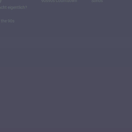
y
90s90s Countdown
Sonos
ht eigentlich?
 the 90s