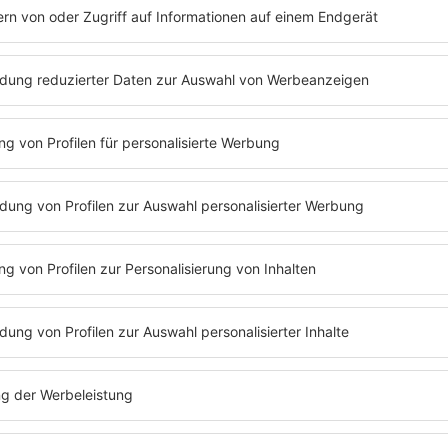
loswerden oder einfach
Los geht´s - über die 9
Eure Mails, Bilder oder
Studio.
sst Euch mit Eurem