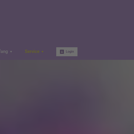
fang
Service
Login