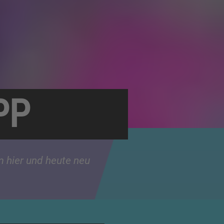
PP
m hier und heute neu