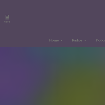
News
Home
Radios
Podc