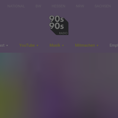
NATIONAL
BW
HESSEN
NRW
SACHSEN
ast
YouTube
Musik
Mitmachen
Emp