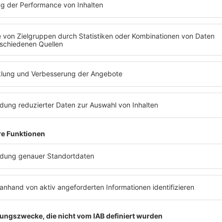
lfen mit ganz speziellen
ZUM NACHHÖREN
Ihr habt die aktuellen 
App könnt Ihr die Beitr