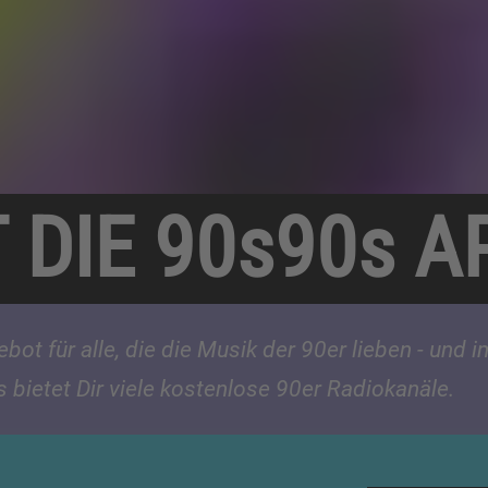
T DIE 90s90s A
ot für alle, die die Musik der 90er lieben - und i
bietet Dir viele kostenlose 90er Radiokanäle.