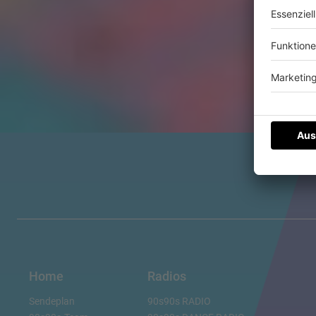
Home
Radios
Sendeplan
90s90s RADIO