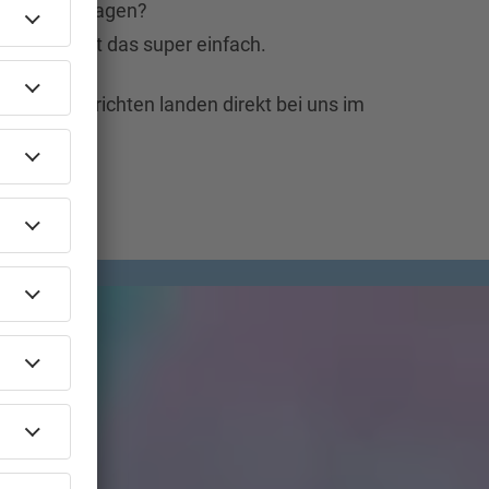
 nur Hallo sagen?
0s90s App ist das super einfach.
 Sprachnachrichten landen direkt bei uns im