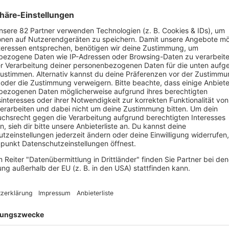
en Streams und legt sie
was Ihr dann beim
s.
MAIL
Ihr wollt Euch einen S