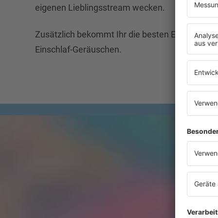
eigenen Lieblingsstream wecken.
Zusätzlich bekommt Ihr die besten Einschlaf-Hi
Einschlaf-Geräuschen.