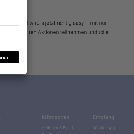
einem Profil wird´s jetzt richtig easy – mit nur
an ausgewählten Aktionen teilnehmen und tolle
k
Mitmachen
Empfang
Aktionen & Events
90s90s App