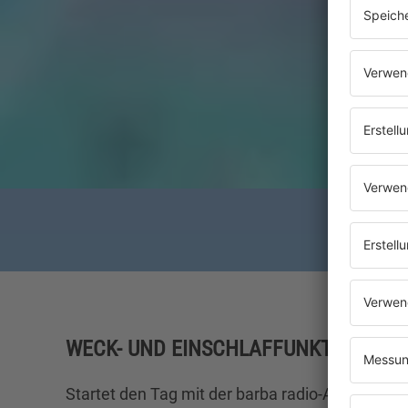
WECK- UND EINSCHLAFFUNKTION
Startet den Tag mit der barba radio-App und la