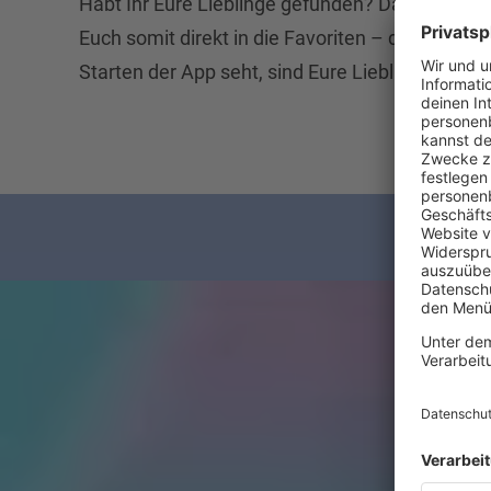
Habt Ihr Eure Lieblinge gefunden? Dann folgt d
Euch somit direkt in die Favoriten – das erste 
Starten der App seht, sind Eure Lieblingsstream