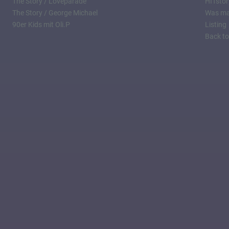
The Story / Loveparade
HITstor
The Story / George Michael
Was mac
90er Kids mit Oli.P
Listing
Back to