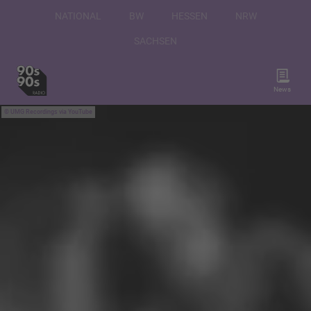
NATIONAL
BW
HESSEN
NRW
SACHSEN
News
UMG Recordings via YouTube