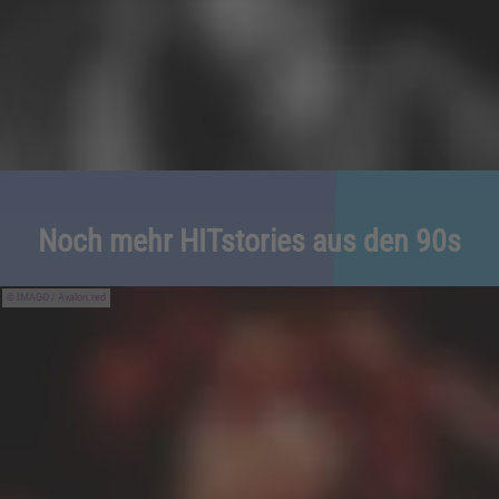
Noch mehr HITstories aus den 90s
IMAGO / Avalon.red