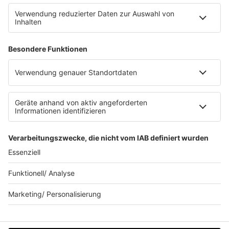
FAQs
Kontakt
Clubbedingungen
Datenschutz
Datenschutz Facebook & Instagram-Fanpage
Datenschutzeinstellungen
Allgemeine Teilnahmebedingungen
Impressum
Werbung schalten
80s80s.de
Feierfreund.de
© 90s90s - EINE MARKE DER REGIOCAST GMBH & Co. KG.