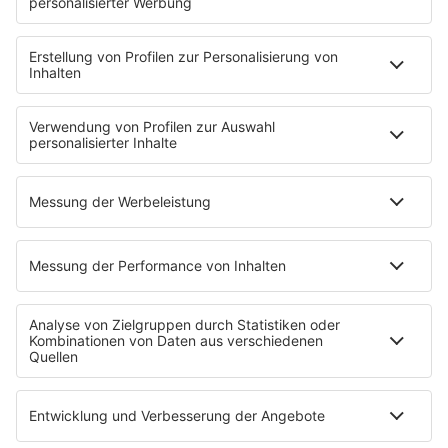
Musik
News
HITstory
Was macht eigentlich?
Listing
Back to the 90s
Mitmachen
Aktionen & Events
90s90s Countdown
Empfang
90s90s App
Sonos
Service