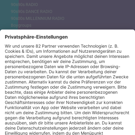
90s90s RADIO
90s90s DANCE RADIO
90s00s MILLENNIUM RADIO
Boygroups
Britpop
Clubhits
Dinnerparty
Eurodance
Grunge
Hiphop & Rap
Hiphop deutsch
House
Ibiza
Loveparade
Lovesongs
Mayday
Rave
Reggae
RnB Ballads