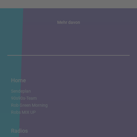
Mehr davon
Home
Sendeplan
90s90s-Team
Rob Green Morning
Robs MIX UP
Radios