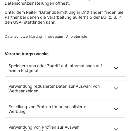
Rock
Sommerhits
Soul & RnB
Techno
TECHNO ESSENTIALS by Tom Wax
Trance
90s90s BW
Podcast
Pop Crimes
The Story / Loveparade
The Story / George Michael
90er Kids mit Oli.P
YouTube
90s90s DE:CODED