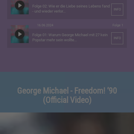
Folge 02: Wie er die Liebe seines Lebens fand
INFO
- und wieder verlor...
16.06.2024
Folge 1
Folge 01: Warum George Michael mit 27 kein
INFO
Popstar mehr sein wollte...
George Michael - Freedom! ’90
(Official Video)