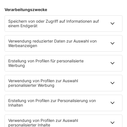
90s-Megahit. Heute sieht die Karriere von Vanilla Ice
deutlich anders aus.
mehr lesen
IMAGO / UPI Photo
04.08.2026