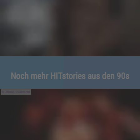
Noch mehr HITstories aus den 90s
IMAGO / Avalon.red