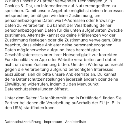
mehr lesen
IMAGO / Everett Collection
05.08.2026
Vanilla Ice: Was läuft da?
Robert Van Winkle war mal der Mann mit dem globalen