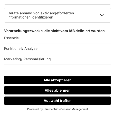
04.08.2026
Oasis-Doku kommt am 9. September in
die Kinos
Der Start von "Don't Look Back in Anger" wurde einen
Tag nach vorne verschoben. Was können die Fans von
der Doku erwarten? Und wo könnt ihr den Film später
streamen?
mehr lesen
IMAGO / TT
HOME
RADIOS
MENÜ
LOGIN