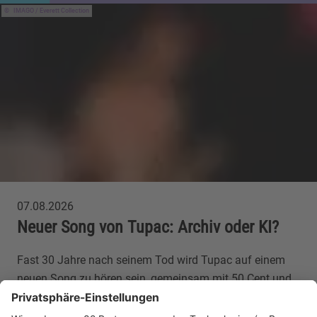
IMAGO / Everett Collection
07.08.2026
Neuer Song von Tupac: Archiv oder KI?
Fast 30 Jahre nach seinem Tod wird Tupac auf einem
neuen Song zu hören sein, gemeinsam mit 50 Cent und
Eminem. Wie ist der Track entstanden?