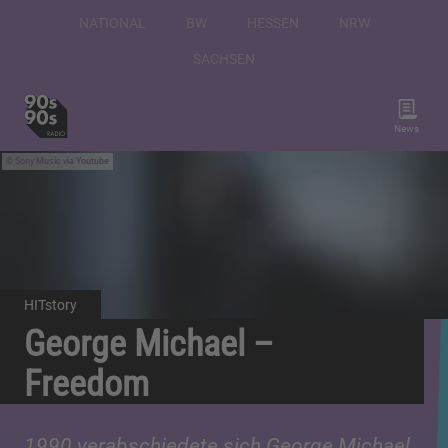
NATIONAL
BW
HESSEN
NRW
SACHSEN
News
Sony Music via Youtube
HITstory
George Michael –
Freedom
1990 verabschiedete sich George Michael