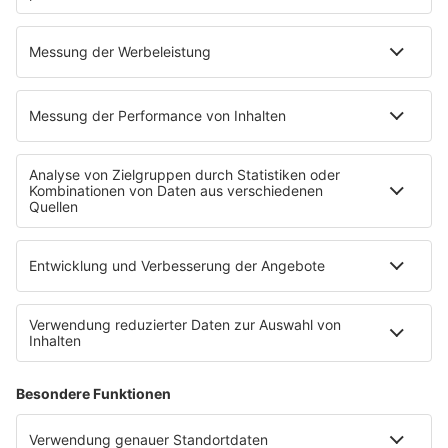
"Nimrods": Eine Green Day Komödie im
Kino
Nach „Michael“ kommt der nächste Musikfilm ins Kino -
allerdings kein Biopic: Green Days „Nimrods“ ist eine
fiktive Komödie, inspiriert von den Tourjahren der Band.
mehr lesen
IMAGO / Avalon.red