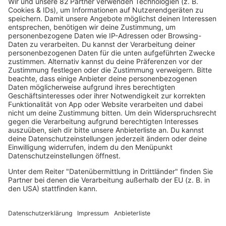
Mehr davon
Home
Sendeplan
90s90s-Team
Rob Green Morning
Robs MIX UP
Radios
90s90s RADIO
90s90s DANCE RADIO
90s00s MILLENNIUM RADIO