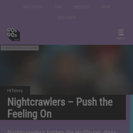
NATIONAL
BW
HESSEN
NRW
SACHSEN
News
Island Records via YouTube
HITstory
Nightcrawlers – Push the
Feeling On
Nightcrawlers hatten die Hoffnung, dass