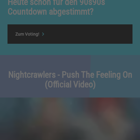
Heute schon für den 90s90s
Countdown abgestimmt?
Zum Voting!
Nightcrawlers - Push The Feeling On
(Official Video)