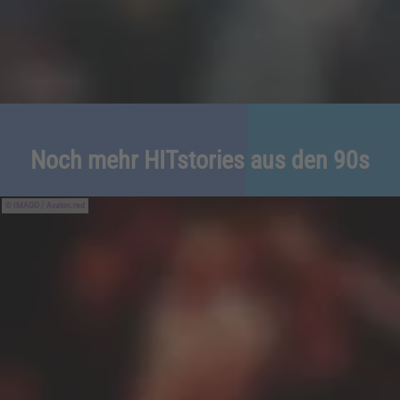
Noch mehr HITstories aus den 90s
IMAGO / Avalon.red