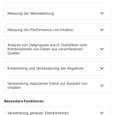
Techno
TECHNO ESSENTIALS by Tom Wax
Trance
90s90s BW
Podcast
Pop Crimes
The Story / Loveparade
The Story / George Michael
90er Kids mit Oli.P
YouTube
90s90s DE:CODED
Musik
News