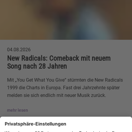
04.08.2026
New Radicals: Comeback mit neuem
Song nach 28 Jahren
Mit „You Get What You Give“ stürmten die New Radicals
1999 die Charts in Europa. Fast drei Jahrzehnte später
melden sie sich endlich mit neuer Musik zurück.
mehr lesen