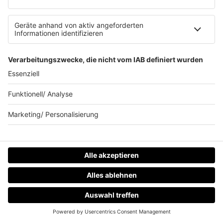
HITstory
Was macht eigentlich?
Listing
Back to the 90s
Mitmachen
Aktionen & Events
90s90s Countdown
Empfang
90s90s App
Sonos
Service
FAQs
HOME
RADIOS
MENÜ
LOGIN
Kontakt