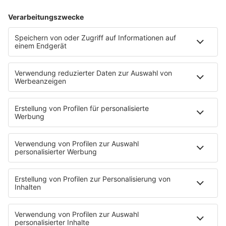
Boygroups
Britpop
Clubhits
Dinnerparty
Eurodance
Grunge
Hiphop & Rap
Hiphop deutsch
House
Ibiza
Loveparade
Lovesongs
Mayday
Rave
Reggae
RnB Ballads
Rock
Sommerhits
Soul & RnB