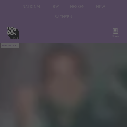
NATIONAL
BW
HESSEN
NRW
SACHSEN
News
IMAGO / TT