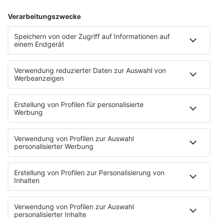
RnB Ballads
Rock
Sommerhits
Soul & RnB
Techno
TECHNO ESSENTIALS by Tom Wax
Trance
90s90s BW
Podcast
Pop Crimes
The Story / Loveparade
The Story / George Michael
90er Kids mit Oli.P
YouTube
90s90s DE:CODED