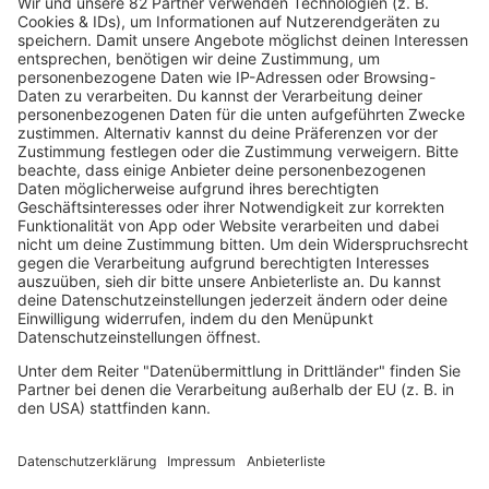
Radios
90s90s RADIO
90s90s DANCE RADIO
90s00s MILLENNIUM RADIO
Boygroups
Britpop
Clubhits
Dinnerparty
Eurodance
Grunge
Hiphop & Rap
Hiphop deutsch
House
Ibiza
Loveparade
Lovesongs
Mayday
Rave
Reggae