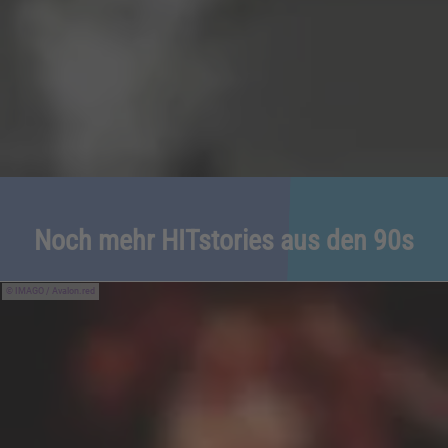
Noch mehr HITstories aus den 90s
IMAGO / Avalon.red