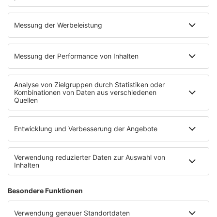
Musik
News
HITstory
Was macht eigentlich?
Listing
Back to the 90s
Mitmachen
Aktionen & Events
90s90s Countdown
Empfang
90s90s App
Sonos