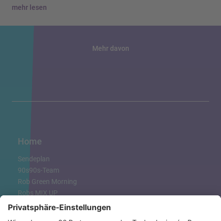
mehr lesen
Mehr davon
Home
Sendeplan
90s90s-Team
Rob Green Morning
Robs MIX UP