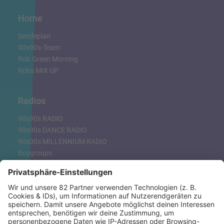
Home
Sendeplan
90s90s-Team
Rob Green Morning
Robs MIX UP
Radios
90s90s RADIO
90s90s DANCE RADIO
90s00s MILLENNIUM RADIO
Boygroups
Britpop
Clubhits
Dinnerparty
Eurodance
Grunge
Hiphop & Rap