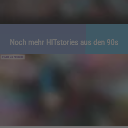
Noch mehr HITstories aus den 90s
Epic via YouTube