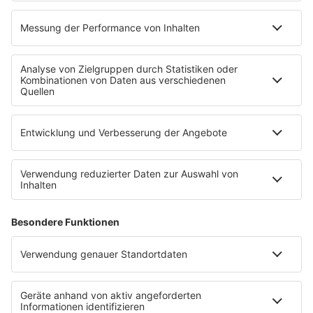
Aktionen & Events
90s90s Countdown
Empfang
90s90s App
Sonos
Service
FAQs
Kontakt
Clubbedingungen
Datenschutz
Datenschutz Facebook & Instagram-Fanpage
Datenschutzeinstellungen
Allgemeine Teilnahmebedingungen
Impressum
Werbung schalten