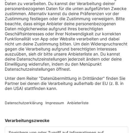
Hiphop deutsch
House
Ibiza
Loveparade
Lovesongs
Mayday
Rave
Reggae
RnB Ballads
Rock
Sommerhits
Soul & RnB
Techno
TECHNO ESSENTIALS by Tom Wax
Trance
90s90s BW
Podcast