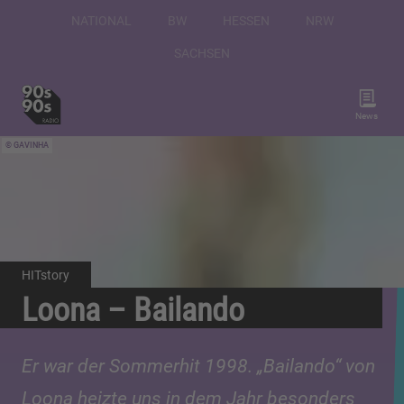
NATIONAL
BW
HESSEN
NRW
SACHSEN
News
GAVINHA
HITstory
Loona – Bailando
Er war der Sommerhit 1998. „Bailando“ von
Loona heizte uns in dem Jahr besonders