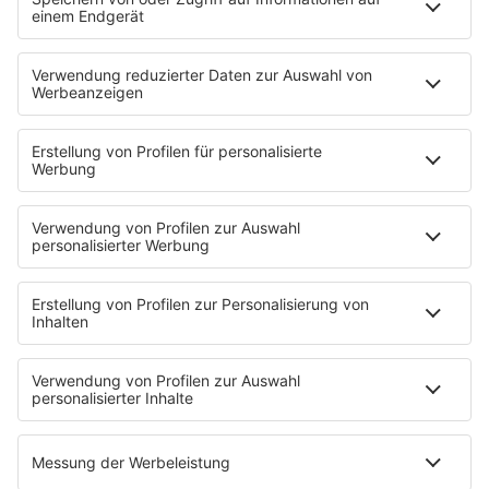
Pop Crimes
The Story / Loveparade
The Story / George Michael
90er Kids mit Oli.P
YouTube
90s90s DE:CODED
Musik
News
HITstory
Was macht eigentlich?
Listing
Back to the 90s
Mitmachen