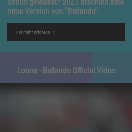
Schon gewusst? 2021 erschien eine
neue Version von "Bailando"
Hier mehr erfahren
Loona - Bailando Official Video