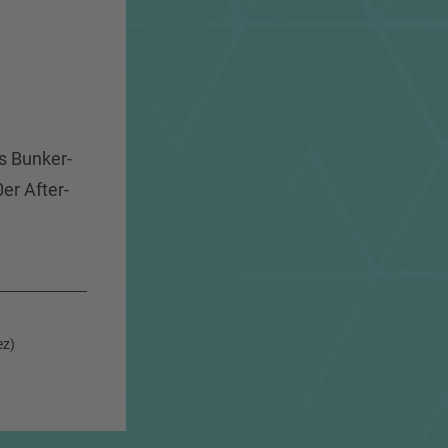
s Bunker-
er After-
ez)