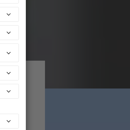
liener
 Lizenz
rtrieben.
Segen, weil