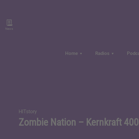
News
Home
Radios
Podc
HITstory
Zombie Nation – Kernkraft 400