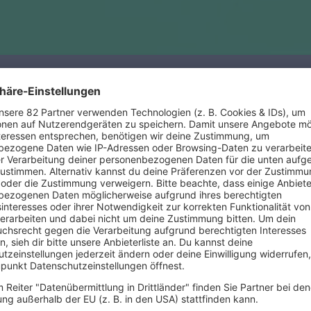
Wann haben sich Z
Zombie Nation
sind ein
„Mooner“ Günther
beste
wurde. „Kernkraft 400“ i
„Leichenschmaus“ aus 
des Lieds „Stardust“, d
Whittaker für den Sound