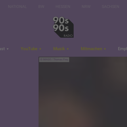
NATIONAL
BW
HESSEN
NRW
SACHSEN
ast
YouTube
Musik
Mitmachen
Emp
IMAGO / Thomas Frey