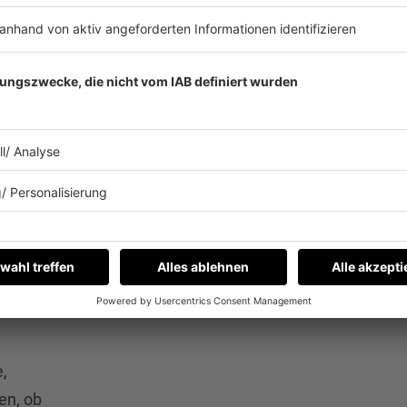
t.
dieser Remix nun auf der ganzen Welt läuft. Ei
en.
weil sie die Lizenzrechte untergraben haben.“
,
. Dann
Emanuel Günther.
2001 hielt sich „Kernkraft 
sechs Wochen lang auf Platz 2 der englische
imme
Emanuel Günther erinnert sich:
„Damals habe 
ibione
Glasgow aufgelegt und bin vormittags die Str
f das
entlanggegangen, wo ein Auto stand, aus dem
n“
, so
Musik kam. In dem Wagen saß ein kleiner Jung
ack
heftig getanzt hat, dass das ganze Auto gewac
 als
und es war mein Song! Das war schon eine ve
en
Zeit.“
e,
en, ob