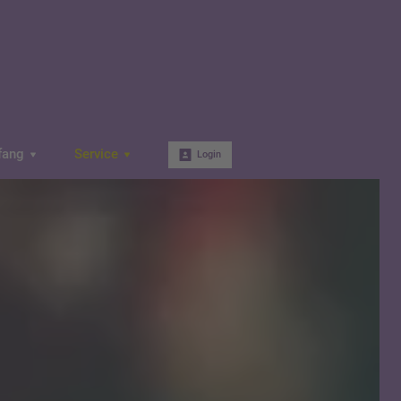
fang
Service
Login