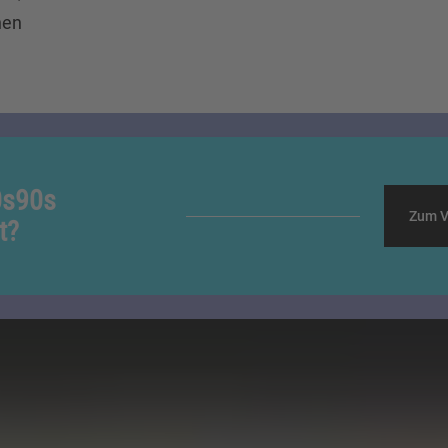
hen
0s90s
Zum V
t?