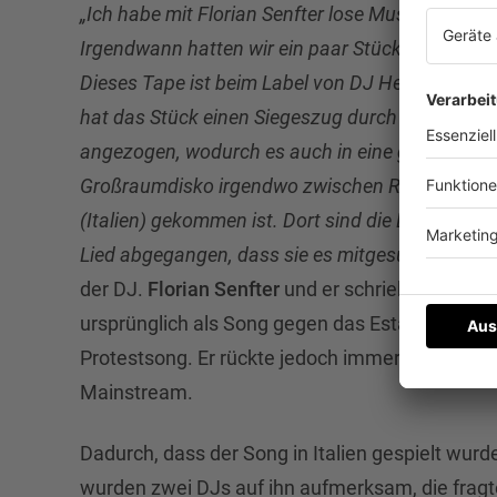
„Ich habe mit Florian Senfter lose Musik gemach
Irgendwann hatten wir ein paar Stücke zusamm
Dieses Tape ist beim Label von DJ Hell gelandet
hat das Stück einen Siegeszug durch die Clubs
angezogen, wodurch es auch in eine ganz schl
Großraumdisko irgendwo zwischen Rimini und B
(Italien) gekommen ist. Dort sind die Leute so au
Lied abgegangen, dass sie es mitgesungen habe
der DJ.
Florian Senfter
und er schrieben den Tr
ursprünglich als Song gegen das Establishment,
Protestsong. Er rückte jedoch immer mehr in d
Mainstream.
Dadurch, dass der Song in Italien gespielt wurd
wurden zwei DJs auf ihn aufmerksam, die fragt