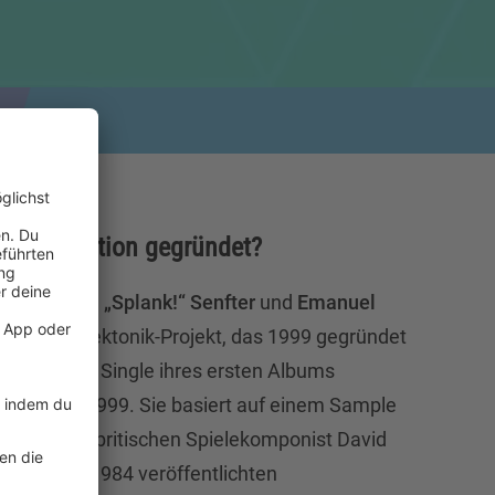
ombie Nation gegründet?
 aus
Florian „Splank!“ Senfter
und
Emanuel
hendes Elektonik-Projekt, das 1999 gegründet
st die erste Single ihres ersten Albums
dem Jahr 1999. Sie basiert auf einem Sample
as von dem britischen Spielekomponist David
track des 1984 veröffentlichten