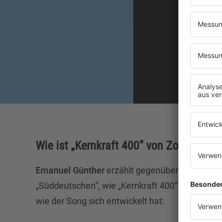
Wie ist „Kernkraft 400“ von Zombie Na
Emanuel Günther
erzählt gegenüber der
„Süddeutschen“, wie „Kernkraft 400“ entstanden
wie der Song sich entwickelt hat: