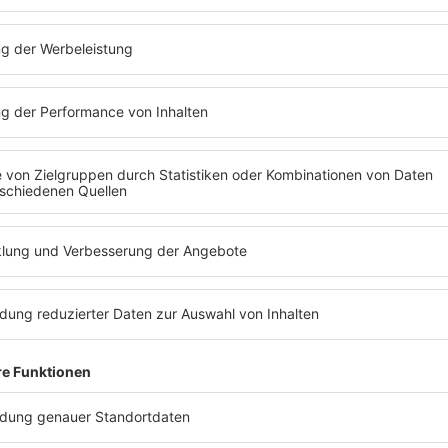
tion entstanden?
dürften. Es entstand der „Chant Mix“.
„Die Ita
 ist und
haben zwar nur für den italienischen Raum die
gehabt, den Remix aber trotzdem außerhalb ve
Das war ein Segen und Fluch gleichzeitig. Ein 