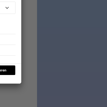
n Fluch,
 erzählt
400“ dann
n Top 10.
ich in
aße
 laut
e, der so
kelt hat -
rrückte