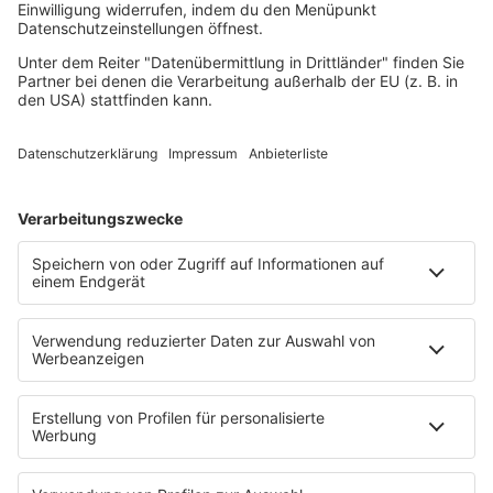
Rock
Sommerhits
Soul & RnB
Techno
TECHNO ESSENTIALS by Tom Wax
Trance
90s90s BW
Podcast
Pop Crimes
The Story / Loveparade
The Story / George Michael
90er Kids mit Oli.P
YouTube
90s90s DE:CODED