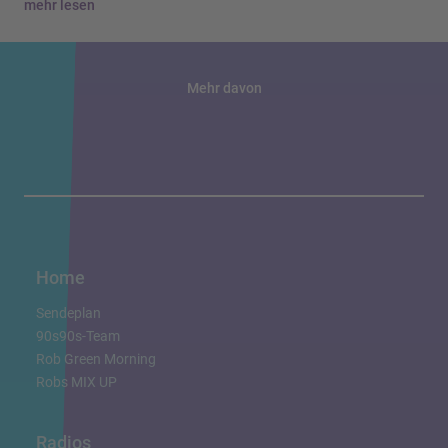
mehr lesen
Mehr davon
Home
Sendeplan
90s90s-Team
Rob Green Morning
Robs MIX UP
Radios