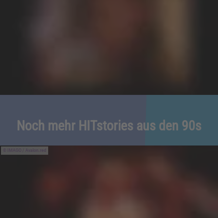
Noch mehr HITstories aus den 90s
IMAGO / Avalon.red