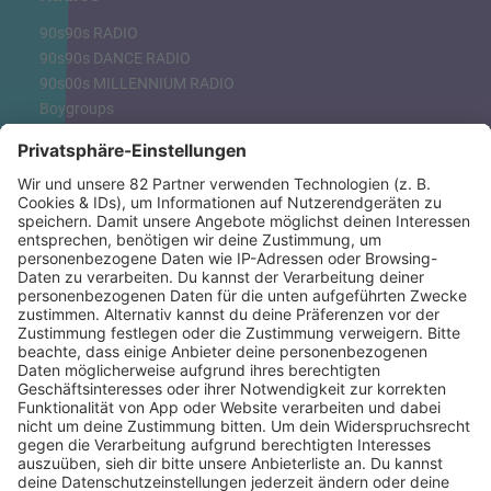
90s90s RADIO
90s90s DANCE RADIO
90s00s MILLENNIUM RADIO
Boygroups
Britpop
Clubhits
Dinnerparty
Eurodance
Grunge
Hiphop & Rap
Hiphop deutsch
House
Ibiza
Loveparade
Lovesongs
Mayday
Rave
Reggae
RnB Ballads