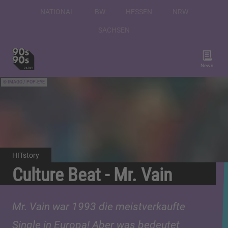
NATIONAL
BW
HESSEN
NRW
SACHSEN
News
IMAGO / POP-EYE
HITstory
Culture Beat - Mr. Vain
Mr. Vain war 1993 die meistverkaufte
Single in Europa! Aber was bedeutet