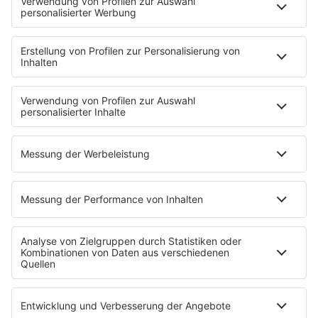
Musik
News
HITstory
Was macht eigentlich?
Listing
Back to the 90s
Mitmachen
Aktionen & Events
90s90s Countdown
Empfang
90s90s App
Sonos