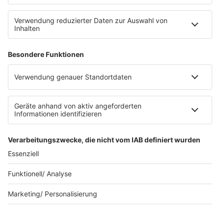
Service
FAQs
Kontakt
Clubbedingungen
Datenschutz
Datenschutz Facebook & Instagram-Fanpage
Datenschutzeinstellungen
Allgemeine Teilnahmebedingungen
Impressum
Werbung schalten
80s80s.de
Feierfreund.de
© 90s90s - EINE MARKE DER REGIOCAST GMBH & Co. KG.