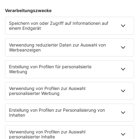
IMAGO / Avalon.Red
Was macht eigentlich
Armand van Helden?
In den 90ern ging der Höhenflug von House-DJ Armand
van Helden los. Bis heute hat dieser nicht wirklich