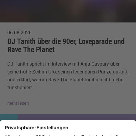
06.08.2026
DJ Tanith über die 90er, Loveparade und
Rave The Planet
DJ Tanith spricht im Interview mit Anja Caspary über
seine frühe Zeit im Ufo, seinen legendären Panzerauftritt
und erklärt, warum Rave The Planet für ihn nicht mehr
funktioniert.
mehr lesen
IMAGO / Avalon.Red