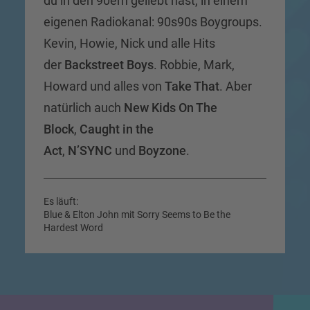
du in den 90ern geliebt hast, in einem
eigenen Radiokanal: 90s90s Boygroups.
Kevin, Howie, Nick und alle Hits
der
Backstreet Boys
. Robbie, Mark,
Howard und alles von
Take That
. Aber
natürlich auch
New Kids On The
Block
,
Caught in the
Act
,
N’SYNC
und
Boyzone
.
Es läuft:
Blue & Elton John mit Sorry Seems to Be the
Hardest Word