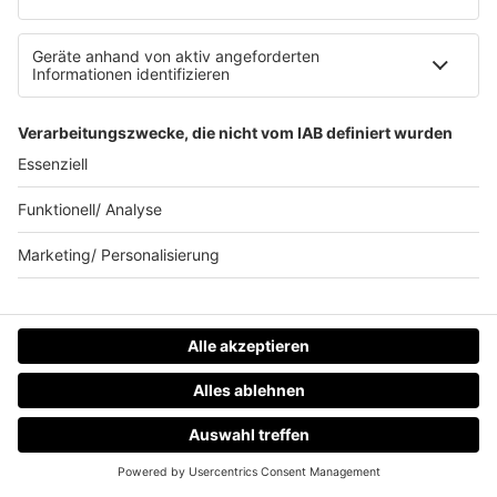
07.08.2026
Madonna-Produzent William Orbit mit 69
Jahren gestorben
William Orbit prägte einige der spannendsten
Popproduktionen der 90er – darunter Madonnas „Ray of
Light“ und Hits von All Saints. Jetzt ist der britische
Produzent im Alter von 69 Jahren gestorben.
mehr lesen
IMAGO / Everett Collection
HOME
RADIOS
MENÜ
LOGIN