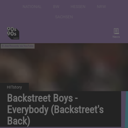
NATIONAL
BW
HESSEN
NRW
SACHSEN
News
Jive Records via YouTube
HITstory
Backstreet Boys -
Everybody (Backstreet's
Back)