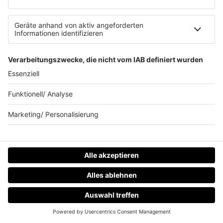
90s90s-Team
Rob Green Morning
Robs MIX UP
Radios
90s90s RADIO
90s90s DANCE RADIO
90s00s MILLENNIUM RADIO
Boygroups
Britpop
Clubhits
Dinnerparty
Eurodance
Grunge
Hiphop & Rap
Hiphop deutsch
House
HOME
RADIOS
MENÜ
LOGIN
Ibiza