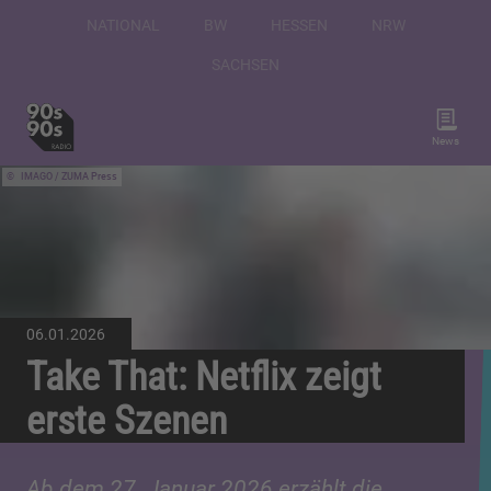
NATIONAL
BW
HESSEN
NRW
SACHSEN
News
IMAGO / ZUMA Press
06.01.2026
Take That: Netflix zeigt
erste Szenen
Ab dem 27. Januar 2026 erzählt die