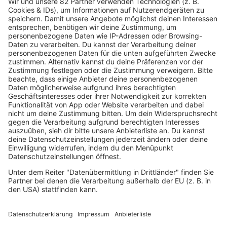
31.07.2026
Enigma-Gründer Michael Cretu verklagt
Coverband
Michael Cretu zieht gegen eine Enigma-Tribute-Band vor
Gericht. Der Produzent ist überzeugt, dass Fans die
Gruppe mit seinem Erfolgsprojekt verwechseln könnten.