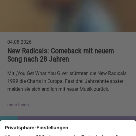
04.08.2026
New Radicals: Comeback mit neuem
Song nach 28 Jahren
Mit „You Get What You Give“ stürmten die New Radicals
1999 die Charts in Europa. Fast drei Jahrzehnte später
melden sie sich endlich mit neuer Musik zurück.
mehr lesen
IMAGO / Christian Schroth