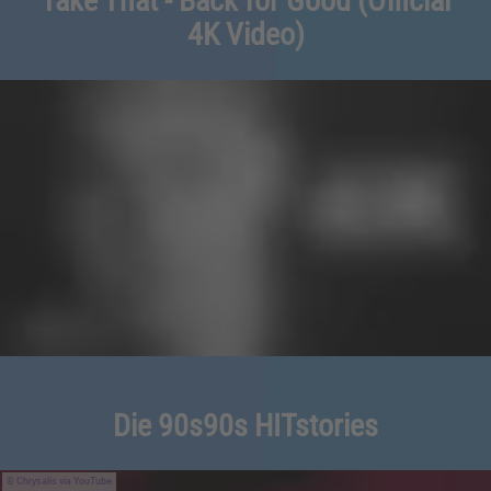
Take That - Back for Good (Official
4K Video)
Die 90s90s HITstories
Chrysalis via YouTube