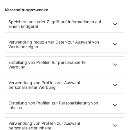
mehr lesen
IMAGO / Anadolu Agency
30.07.2026
Es ist offiziell: Rave The Planet findet
statt