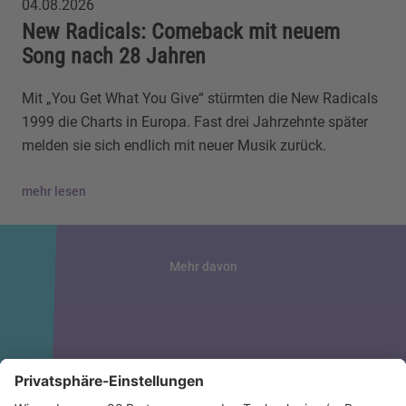
04.08.2026
New Radicals: Comeback mit neuem
Song nach 28 Jahren
Mit „You Get What You Give“ stürmten die New Radicals
1999 die Charts in Europa. Fast drei Jahrzehnte später
melden sie sich endlich mit neuer Musik zurück.
mehr lesen
Mehr davon