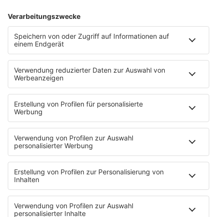
Hiphop deutsch
House
Ibiza
Loveparade
Lovesongs
Mayday
Rave
Reggae
RnB Ballads
Rock
Sommerhits
Soul & RnB
Techno
TECHNO ESSENTIALS by Tom Wax
Trance
90s90s BW
Podcast