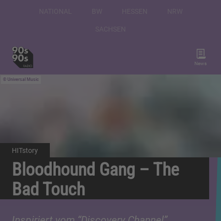
NATIONAL
BW
HESSEN
NRW
SACHSEN
News
Universal Music
HITstory
Bloodhound Gang – The
Bad Touch
Inspiriert vom “Discovery Channel”