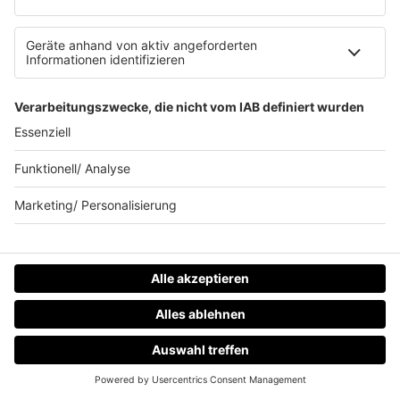
Aktionen & Events
90s90s Countdown
Empfang
90s90s App
Sonos
Service
FAQs
Kontakt
Clubbedingungen
Datenschutz
Datenschutz Facebook & Instagram-Fanpage
Datenschutzeinstellungen
Allgemeine Teilnahmebedingungen
Impressum
HOME
RADIOS
MENÜ
LOGIN
Werbung schalten