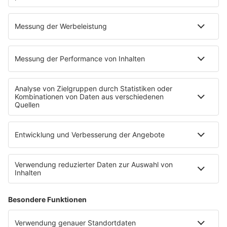
Pop Crimes
The Story / Loveparade
The Story / George Michael
90er Kids mit Oli.P
YouTube
90s90s DE:CODED
Musik
News
HITstory
Was macht eigentlich?
Listing
Back to the 90s
Mitmachen