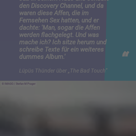
den Discovery Channel, und da
waren diese Affen, die im
Fernsehen Sex hatten, und er
dachte: 'Man, sogar die Affen
werden flachgelegt. Und was
mache ich? Ich sitze herum und
schreibe Texte für ein weiteres
dummes Album.'
Lüpüs Thünder über „The Bad Touch”
IMAGO / Stefan M Prager