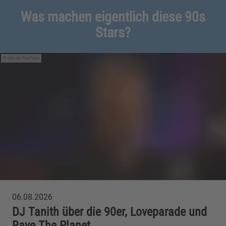
Was machen eigentlich diese 90s
Stars?
rbb via YouTube
06.08.2026
DJ Tanith über die 90er, Loveparade und
Rave The Planet