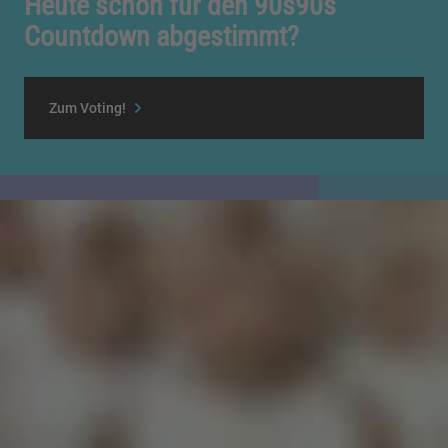
Heute schon für den 90s90s
Countdown abgestimmt?
Zum Voting!