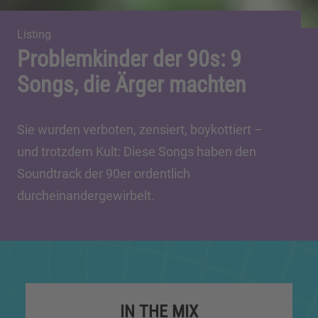
Listing
Problemkinder der 90s: 9
Songs, die Ärger machten
Sie wurden verboten, zensiert, boykottiert –
und trotzdem Kult: Diese Songs haben den
Soundtrack der 90er ordentlich
durcheinandergewirbelt.
IN THE MIX