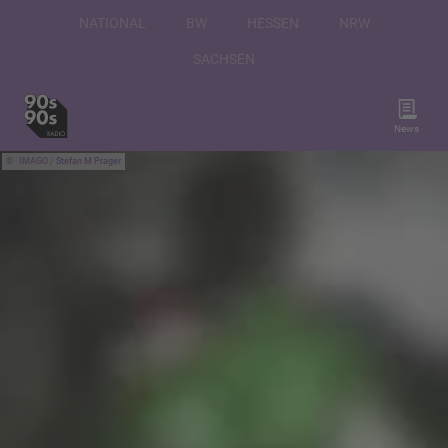
NATIONAL
BW
HESSEN
NRW
SACHSEN
News
IMAGO / Stefan M Prager