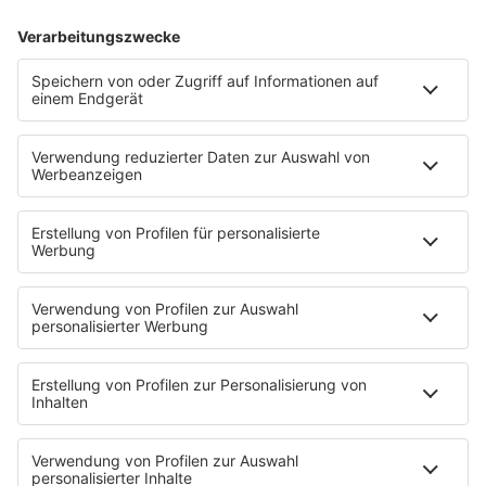
HITstory
Lou Bega - Mambo No. 5
Mit 24 Jahren hatte Lou Bega mit "Mambo No. 5" einen
Welthit. Wie er mit seinem plötzlichen Erfolg
umgegangen ist und wie "Mambo No. 5" überhaupt
entstanden ist, hat er uns erzählt.
mehr lesen
Fettes Brot Schallplatten via Youtube