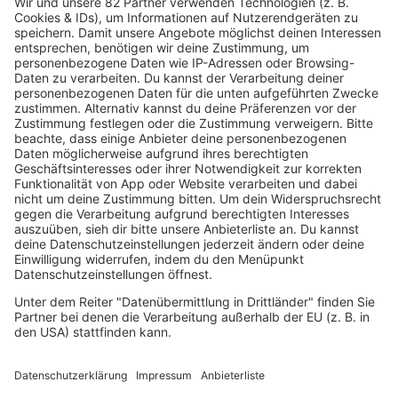
"Wannabe" hat das Jahrzehnt geprägt und gilt als
erfolgreichster Song, der jemals von einer Girlgroup
veröffentlicht wurde. Dieses Jahr wird "Wannabe" 30
Jahre alt. Was gibt's zum Jubiläum?
mehr lesen
Sony Music