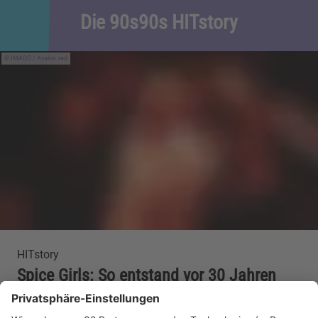
Die 90s90s HITstory
IMAGO / Avalon.red
HITstory
Spice Girls: So entstand vor 30 Jahren
der Hit "Wannabe"