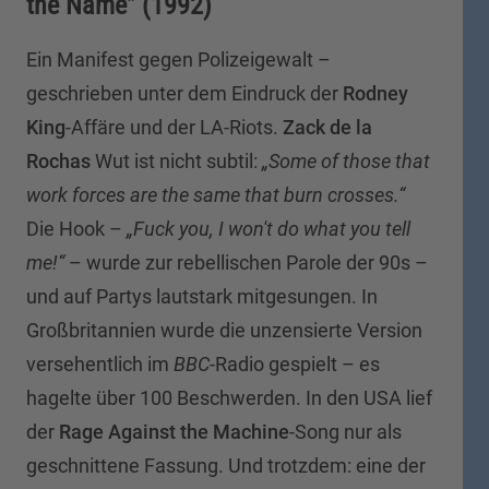
the Name” (1992)
Ein Manifest gegen Polizeigewalt –
geschrieben unter dem Eindruck der
Rodney
King
-Affäre und der LA-Riots.
Zack de la
Rochas
Wut ist nicht subtil:
„Some of those that
work forces are the same that burn crosses.“
Die Hook –
„Fuck you, I won't do what you tell
me!“
– wurde zur rebellischen Parole der 90s –
und auf Partys lautstark mitgesungen. In
Großbritannien wurde die unzensierte Version
versehentlich im
BBC
-Radio gespielt – es
hagelte über 100 Beschwerden. In den USA lief
der
Rage Against the Machine
-Song nur als
geschnittene Fassung. Und trotzdem: eine der