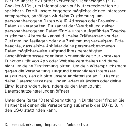
mehr lesen
IMAGO / TT
04.08.2026
New Radicals: Comeback mit neuem