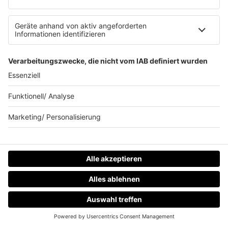
30.07.2026
Es ist offiziell: Rave The Planet findet
statt
Nach dem Anschlag beim Berliner CSD stand Rave The
Planet für kurze Zeit auf der Kippe. Jetzt ist klar: Die
Technoparade findet statt. Der Zug der Liebe wurde
dagegen abgesagt.
mehr lesen
HOME
RADIOS
MENÜ
LOGIN