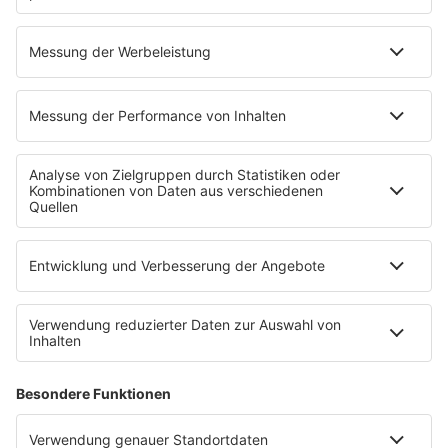
31.07.2026
Enigma-Gründer Michael Cretu verklagt
Coverband
Michael Cretu zieht gegen eine Enigma-Tribute-Band vor
Gericht. Der Produzent ist überzeugt, dass Fans die
Gruppe mit seinem Erfolgsprojekt verwechseln könnten.
mehr lesen
IMAGO / Anadolu Agency