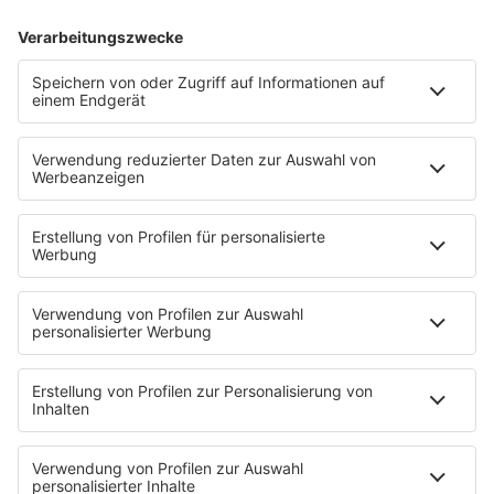
Song nach 28 Jahren
Mit „You Get What You Give“ stürmten die New Radicals
1999 die Charts in Europa. Fast drei Jahrzehnte später
melden sie sich endlich mit neuer Musik zurück.
mehr lesen
IMAGO / Christian Schroth