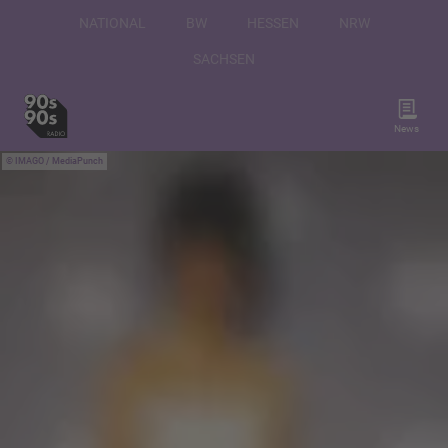
NATIONAL
BW
HESSEN
NRW
SACHSEN
News
IMAGO / MediaPunch