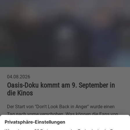
04.08.2026
Oasis-Doku kommt am 9. September in
die Kinos
Der Start von "Don't Look Back in Anger" wurde einen
Tag nach vorne verschoben. Was können die Fans von
der Doku erwarten? Und wo könnt ihr den Film später
streamen?