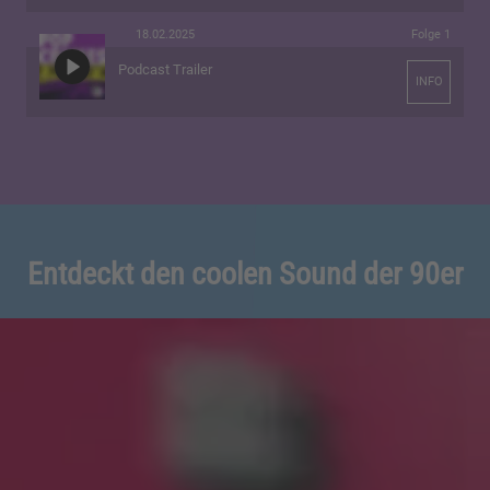
18.02.2025
Folge 1
Podcast Trailer
INFO
Entdeckt den coolen Sound der 90er