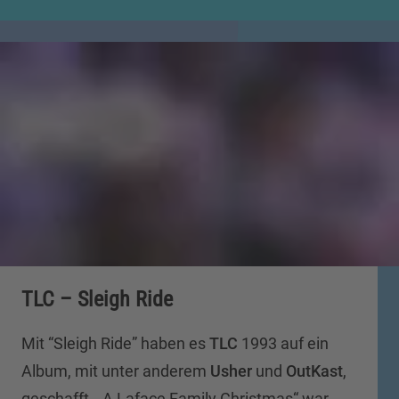
TLC – Sleigh Ride
Mit “Sleigh Ride” haben es
TLC
1993 auf ein
Album, mit unter anderem
Usher
und
OutKast
,
geschafft. „A Laface Family Christmas“ war