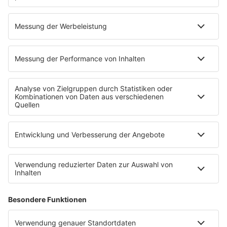
Das ist los bei den 90s Stars
IMAGO / Everett Collection
05.08.2026
Vanilla Ice: Was läuft da?
Robert Van Winkle war mal der Mann mit dem