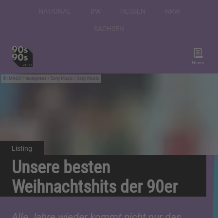
NATIONAL
BW
HESSEN
NRW
SACHSEN
News
IMAGO / teutopress / Sony Music / Sony Music
Listing
Unsere besten
Weihnachtshits der 90er
Alle Jahre wieder kommt nicht nur das