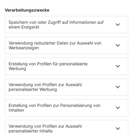
HITstory
Carnie & Wendy Wilson - Hey Santa
1993 brachten die Schwestern das Weihnachtsalbum
"Hey Santa" mit dem gleichnamigen Titeltrack raus. Aber
wem gehört eigentlich die Männerstimme, die am Ende
des Songs zu hören ist?
mehr lesen