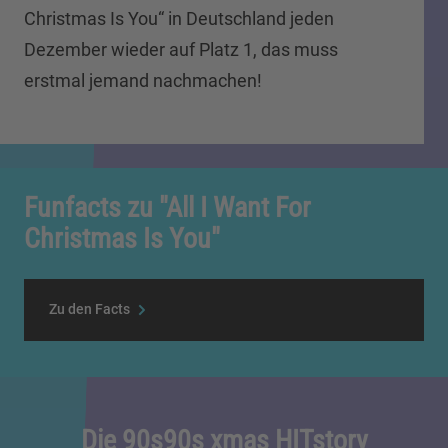
Christmas Is You“ in Deutschland jeden
Dezember wieder auf Platz 1, das muss
erstmal jemand nachmachen!
Funfacts zu "All I Want For
Christmas Is You"
Zu den Facts
Die 90s90s xmas HITstory