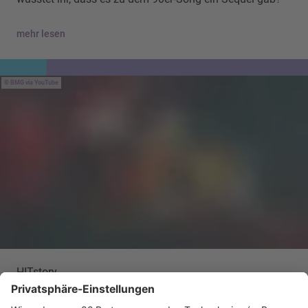
mehr lesen
BMG via YouTube
HITstory
*NSYNC – Merry Christmas, Happy