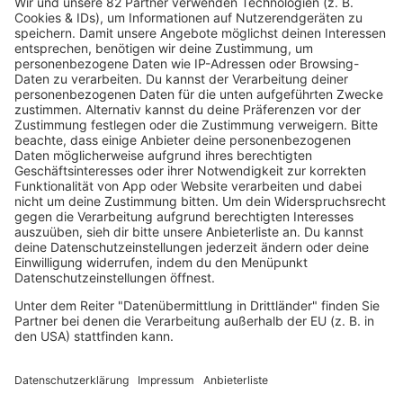
Holidays
*NSYNC brachten kurz nach ihrem Debüt ein ganzes
Weihnachtsalbum raus! Mit nur einer
Singleauskopplung: „Merry Christmas, Happy Holidays”
– Aber wusstet ihr, dass Deutschland ein extra Album
bekam?
mehr lesen
IMAGO / Pond5 Images