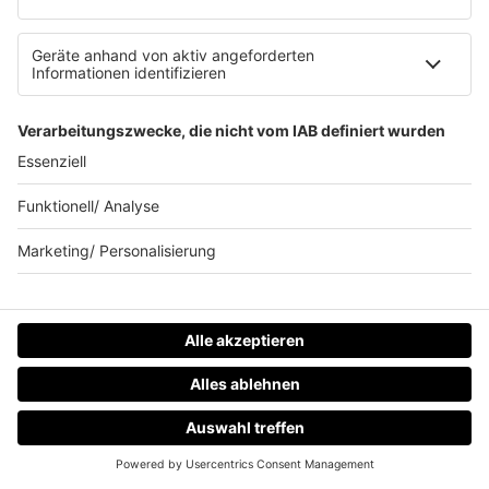
globalen 90s-Megahit. Heute sieht die Karriere
von Vanilla Ice deutlich anders aus.
mehr lesen
IMAGO / UPI Photo
HOME
RADIOS
MENÜ
LOGIN