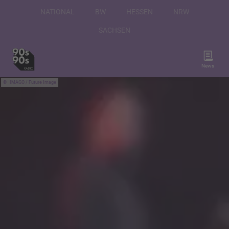
NATIONAL
BW
HESSEN
NRW
SACHSEN
News
IMAGO / Future Image