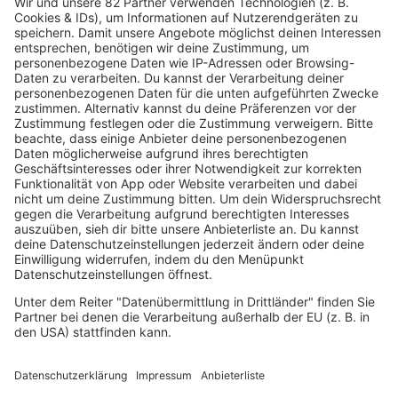
04.08.2026
"Nimrods": Eine Green Day Komödie im
Kino
mehr lesen
IMAGO / Avalon.red