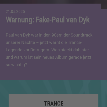
21.05.2025
Warnung: Fake-Paul van Dyk
Paul van Dyk war in den 90ern der Soundtrack
unserer Nächte – jetzt warnt die Trance-
Legende vor Betrügern. Was steckt dahinter
und warum ist sein neues Album gerade jetzt
so wichtig?
TRANCE