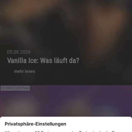
05.08.2026
Vanilla Ice: Was läuft da?
mehr lesen
IMAGO / UPI Photo