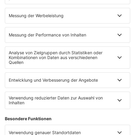
Home
Sendeplan
90s90s-Team
Rob Green Morning
Robs MIX UP
Radios
90s90s RADIO
90s90s DANCE RADIO
90s00s MILLENNIUM RADIO
Boygroups
Britpop
Clubhits
Dinnerparty
Eurodance
Grunge
Hiphop & Rap
Hiphop deutsch