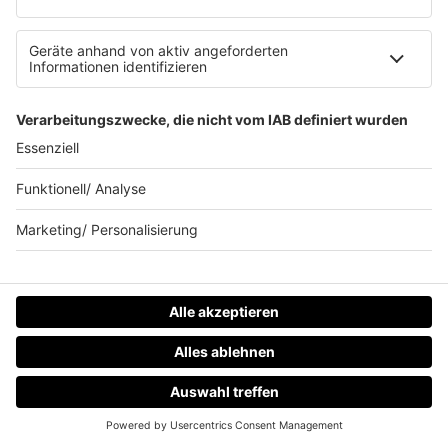
House
Ibiza
Loveparade
Lovesongs
Mayday
Rave
Reggae
RnB Ballads
Rock
Sommerhits
Soul & RnB
Techno
TECHNO ESSENTIALS by Tom Wax
Trance
90s90s BW
Podcast
HOME
RADIOS
MENÜ
LOGIN
Pop Crimes