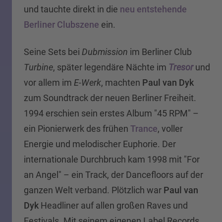
und tauchte direkt in die
neu entstehende
Berliner Clubszene
ein.
Seine Sets bei
Dubmission
im Berliner Club
Turbine
, später legendäre Nächte im
Tresor
und
vor allem im
E-Werk
, machten
Paul van Dyk
zum Soundtrack der neuen Berliner Freiheit.
1994 erschien sein erstes Album "45 RPM" –
ein Pionierwerk des frühen
Trance
, voller
Energie und melodischer Euphorie. Der
internationale Durchbruch kam 1998 mit "For
an Angel" – ein Track, der Dancefloors auf der
ganzen Welt verband. Plötzlich war
Paul van
Dyk
Headliner auf allen großen Raves und
Festivals. Mit seinem eigenen Label Records