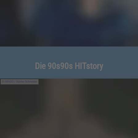
Die 90s90s HITstory
IMAGO / Günter Schneider