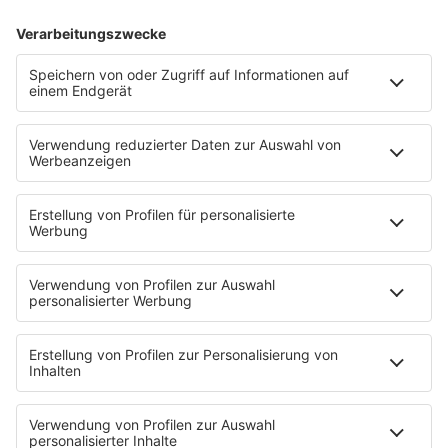
04.08.2026
Oasis-Doku kommt am 9. September in
die Kinos
mehr lesen