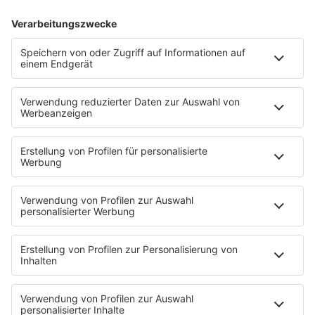
Sabrina Setlur sprach 2001 über ihre
Depressionen
Bereits 2001 sprach Rapperin
Sabrina Setlur
offen über ihre Depressionen. Dem
Jugendmagazin
Bild am Sonntag
sagte
sie:
"Viele Leute haben Angst zuzugeben, dass
sie depressiv sind, aber ich stehe dazu. Ich bin
sehr depressiv".
Zwei bis drei Mal im Monat
hätte sie diese Depressionen. Sie erzählte,
dass sie sich in diesen Phasen
zurückziehe, lese, Musik höre und auch mal