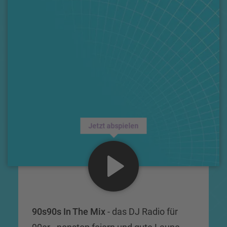
Jetzt abspielen
90s90s In The Mix
- das DJ Radio für