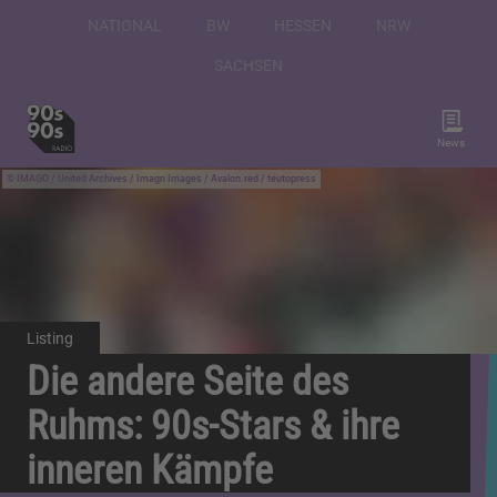
NATIONAL
BW
HESSEN
NRW
SACHSEN
News
IMAGO / United Archives / Imagn Images / Avalon.red / teutopress
Listing
Die andere Seite des
Ruhms: 90s-Stars & ihre
inneren Kämpfe