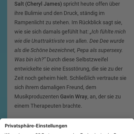
Salt (Cheryl James)
spricht heute offen über
ihre Bulimie und den Druck, ständig im
Rampenlicht zu stehen. Im Rückblick sagt sie,
wie sie sich damals gefühlt hat:
„Ich fühlte mich
wie die Unattraktivste von allen. Dee Dee wurde
als die Schöne bezeichnet, Pepa als supersexy.
Was bin ich?“
Durch diese Selbstzweifel
entwickelte sie eine Essstörung, die sie zu der
Zeit noch geheim hielt. Schließlich vertraute sie
sich ihrem damaligen Freund, dem
Musikproduzenten
Gavin Wray
, an, der sie zu
einem Therapeuten brachte.
Heute redet sie ganz offen darüber. In dem
Buch „Mental Health Matters“ hat sie ihre