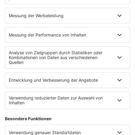
weine.
Aber sie konnte auch etwas Positives daraus
ziehen:
"Ich würde kaputt gehen, wenn ich
immer nur gut gelaunt wäre"
, erzählte sie
der
Bild am Sonntag
. Es tue der Seele gut, mal
nur an sich zu denken und sich selbst zu
bemitleiden.
"So halte ich meine Balance"
, sagte
sie weiter. Zur Zeit des Interviews war sie 27
und es war damals nicht üblich, über
Depressionen zu sprechen.
Mehr Listings