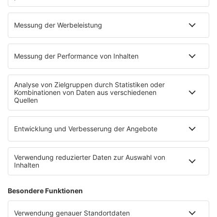
Latest 90s Listings
IMAGO / ZUMA Press Wire
Listing
Die 9 schlimmsten Konzerte der 90er