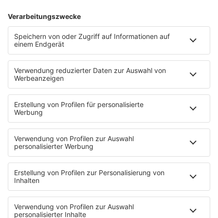
HITstory
30 Jahre "Jein" von Fettes Brot
„Jein“ wurde 1996 veröffentlicht und ist einer der
erfolgreichsten Songs von Fettes Brot, dabei enthält er
direkt zwei Samples aus anderen Songs. Wisst ihr,
welche das sind?
mehr lesen
Mehr davon