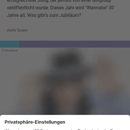
erfolgreichster Song, der jemals von einer Girlgroup
veröffentlicht wurde. Dieses Jahr wird "Wannabe" 30
Jahre alt. Was gibt's zum Jubiläum?
mehr lesen
Sony Music