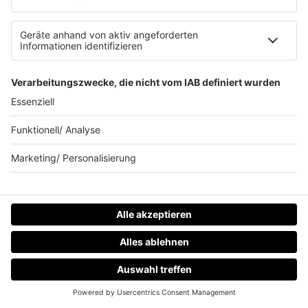
Sommer ist Festival-Zeit, das war schon in den 90ern so.
Aber auch da gab’s Pyro-Unfälle, Prügeleien, Randale
und Bands am Limit. Diese neun Konzerte liefen nicht so
wie geplant!
mehr lesen
IMAGO / ABACAPRESS
HOME
RADIOS
MENÜ
LOGIN