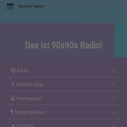
Was lief wann?
Das ist 90s90s Radio!
🎧 DAB+
📱 90s90s App
💻 Homepage
🎙 Smartspeaker
🔈 SONOS