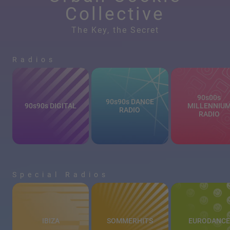
Collective
The Key, the Secret
Radios
90s00s
90s90s DANCE
90s90s DIGITAL
MILLENNIU
RADIO
RADIO
Special Radios
IBIZA
SOMMERHITS
EURODANCE