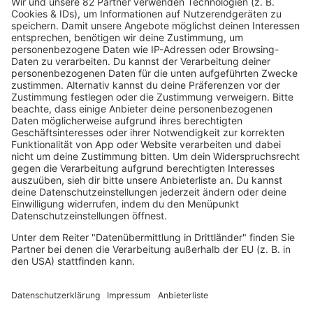
HITstory
Lou Bega - Mambo No. 5
Mit 24 Jahren hatte Lou Bega mit "Mambo No. 5" einen
Welthit. Wie er mit seinem plötzlichen Erfolg
umgegangen ist und wie "Mambo No. 5" überhaupt
entstanden ist, hat er uns erzählt.
mehr lesen
Fettes Brot Schallplatten via Youtube