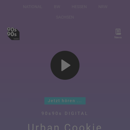
NATIONAL
BW
HESSEN
NRW
SACHSEN
News
Jetzt hören ...
90s90s DIGITAL
Urban Cookie