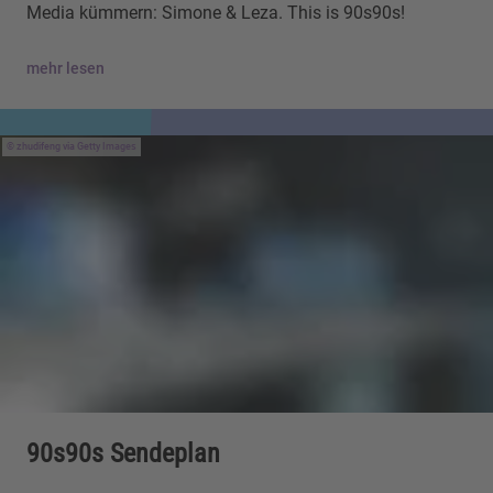
Media kümmern: Simone & Leza. This is 90s90s!
mehr lesen
zhudifeng via Getty Images
90s90s Sendeplan