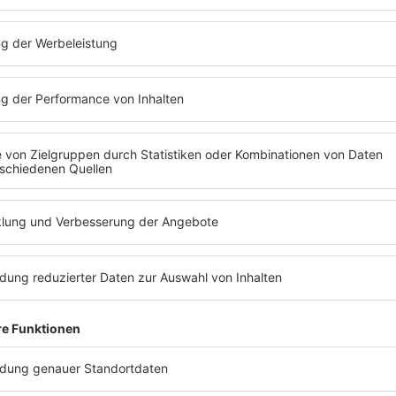
ountain
,
Shabba Ranks
und
UB40
in den
rockbeein
stverständlich im Radio liefen, muss man
internati
en. Nicht erst bei bunten Musikvideos,
eng mit d
lations und Soundtracks, sondern in den
konservat
ggae
von Jamaika aus zur Weltmusik
Haltunge
konnten.
Peter Tosh
,
Jimmy Cliff
und
Burning Spear
Jimmy Cli
Sound international sichtbar und gaben
Jimmy Cli
cht, das weit über schöne Grooves
Anfang d
enn in den 70ern war Reggae nicht einfach
bekannter
t entspanntem Takt.
Bob Marley
stand für
Konflikte
 aus Spiritualität, Widerstand, sozialer
eine Musi
und internationaler Pop-
auch in L