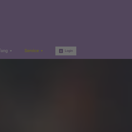
fang
Service
Login