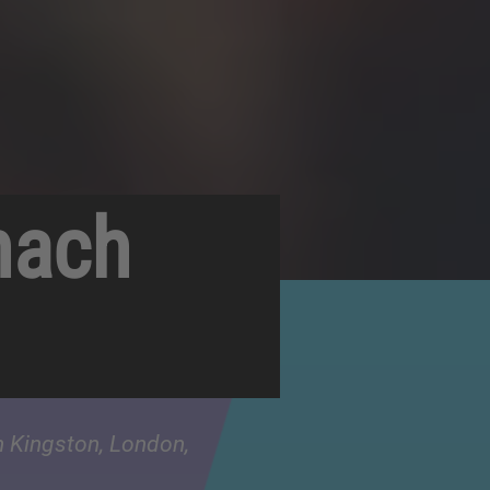
nach
h Kingston, London,