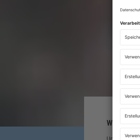
Warum wurd
Um zu verst