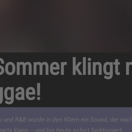
Sommer klingt 
ggae!
p und R&B wurde in den 90ern ein Sound, der nac
rts klang – und bis heute sofort funktioniert.