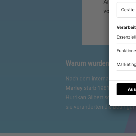
Anschlussfäh
vollkommen n
Warum wurden die 80er
Nach dem internationalen Du
Marley
starb 1981, Jamaika st
Hurrikan Gilbert schwer getr
sie veränderten die Bedingu