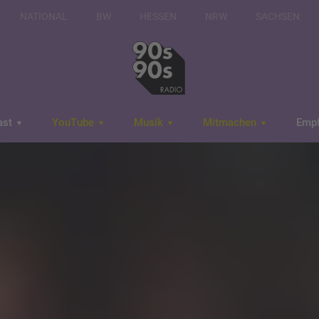
NATIONAL
BW
HESSEN
NRW
SACHSEN
ast
YouTube
Musik
Mitmachen
Emp