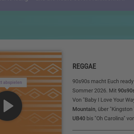
REGGAE
90s90s macht Euch ready 
zt abspielen
Sommer 2026. Mit
90s90
Von "Baby I Love Your Wa
Mountain
, über "Kingsto
UB40
bis "Oh Carolina" vo