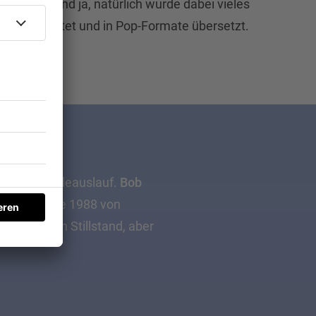
n wurde. Und ja, natürlich wurde dabei vieles
ht, vermarktet und in Pop-Formate übersetzt.
facher Geradeauslauf.
Bob
e Insel wurde 1988 von
automatisch Stillstand, aber