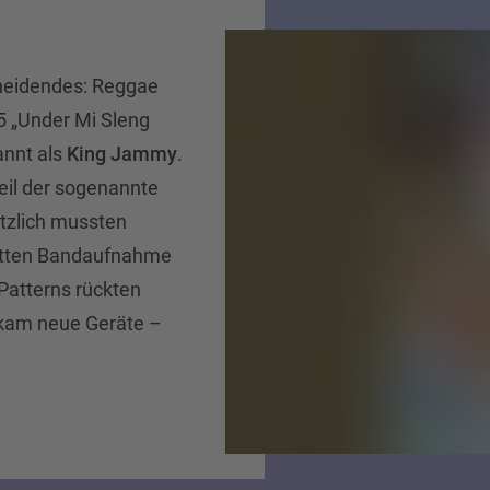
cheidendes: Reggae
5 „Under Mi Sleng
annt als
King Jammy
.
il der sogenannte
ötzlich mussten
etten Bandaufnahme
Patterns rückten
kam neue Geräte –