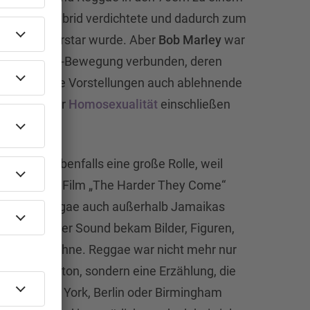
flussten Hybrid verdichtete und dadurch zum
onalen Superstar wurde. Aber
Bob Marley
war
er
Rastafari
-Bewegung verbunden, deren
ive religiöse Vorstellungen auch ablehnende
n gegenüber
Homosexualität
einschließen
ff
spielte ebenfalls eine große Rolle, weil
ff
mit dem Film „The Harder They Come“
er 70er Reggae auch außerhalb Jamaikas
 machte. Der Sound bekam Bilder, Figuren,
 und eine Bühne. Reggae war nicht mehr nur
k aus Kingston, sondern eine Erzählung, die
ondon, New York, Berlin oder Birmingham