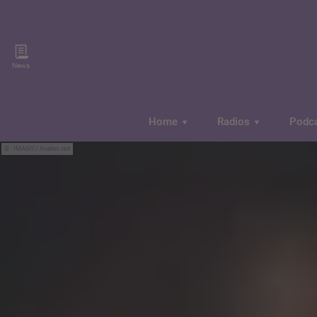
News
Home
Radios
Podc
IMAGO / Avalon.red