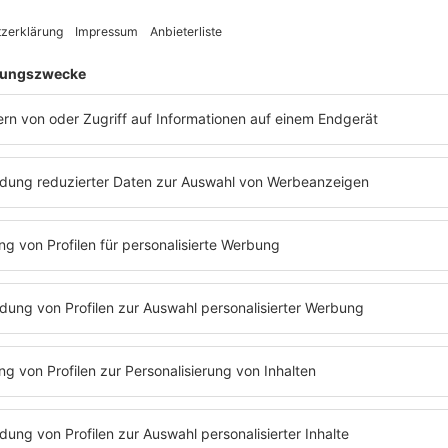
e Reggae in den 90ern so erfolgreich?
ehen, warum
Shaggy
,
Diana King
,
Inner
er Ska, R