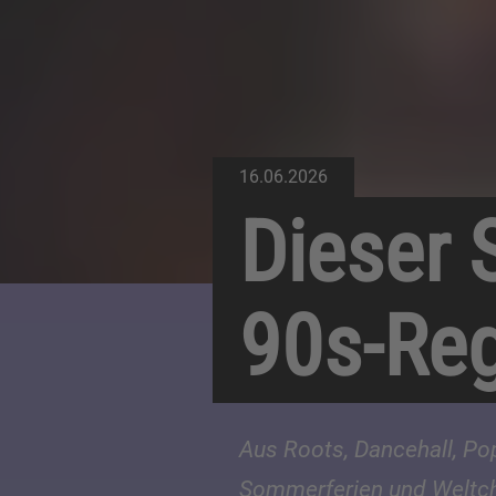
16.06.2026
Dieser 
90s-Re
Aus Roots, Dancehall, Po
Sommerferien und Weltcha