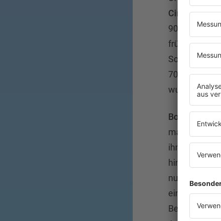
Circle
,
Big M
90ern so selb
früher anfang
Sommer-Compi
70ern, als
Re
wurde.
Bob Marley
,
machten den 
ihm ein Gewi
hinausging. D
nur Musik mi
eine Mischung
Beobachtung 