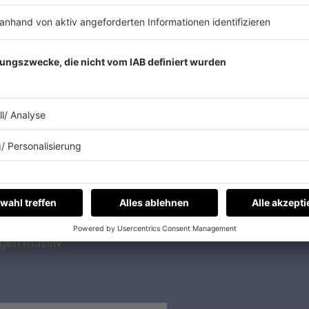
igkeit.
Bob Marley
schaffte als Musiker ein
verstande
eue Aufmerksamkeit für das Genre, indem
vereinfac
 zum Wendepunkt?
rchbruch der 70er kam für Reggae in den 80ern kein ein
eckte in politischen und wirtschaftlichen Krisen, und di
offen. Für die Musikszene bedeuteten solche Jahre nicht 
ngen massiv.