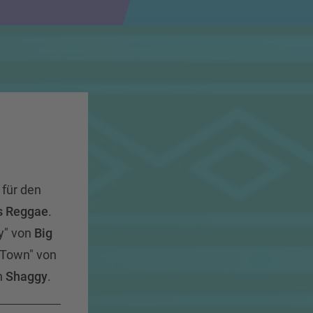
für den
s Reggae
.
y" von
Big
n Town" von
n
Shaggy
.