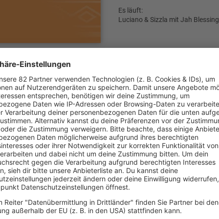
Es läuft:
Luciano & Sizzla mit Jah Blessing