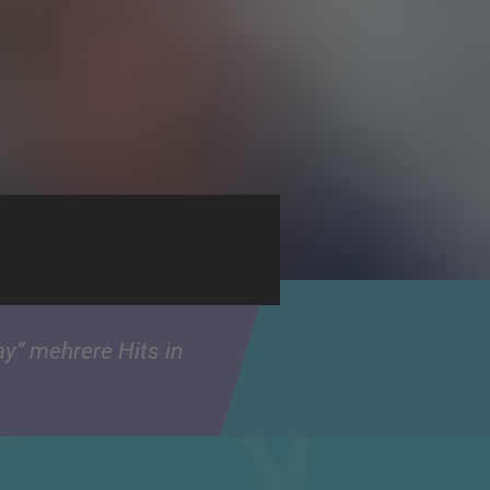
ay“ mehrere Hits in