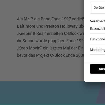
Als
Mr. P
die Band Ende 1997 verließ, wurde sei
Baltimore
und
Preston Holloway
übernommen. 
„Keepin’ It Real“ erzielten
C-Block
weniger komme
ihr Sound wurde poppiger. Ende 1999 gelang de
„Keep Movin'“ ein letztes Mal der Einstieg in di
bevor das Projekt
C-Block
Ende 2000 aufgelöst