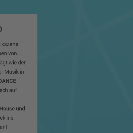
O
sikszene
ben von
ägt wie der
er Musik in
 DANCE
isch auf
d
 House und
ck ins
ten!