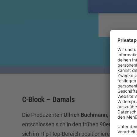
C-Block – Damals
Die Produzenten
Ullrich Buchmann, Jörg Wagne
entschlossen sich in den frühen 90ern, eine Ban
sich im Hip-Hop-Bereich positionieren würde. S