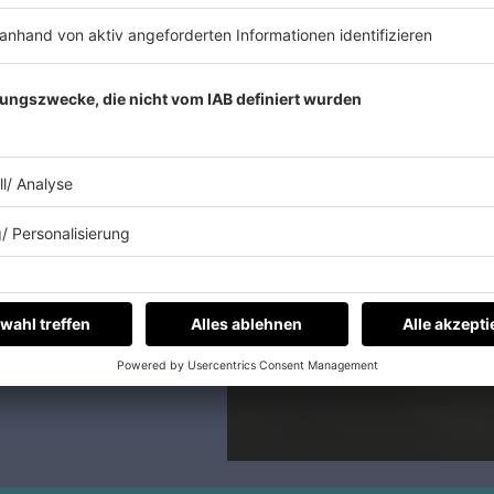
ne Rolle von
Theresa
Mit dem Album
rziellen Erfolg und
r Band mit der Single
e deutschen Charts,
 wurde.