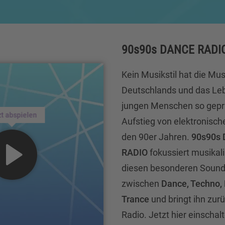
90s90s DANCE RADI
Kein Musikstil hat die Mu
Deutschlands und das Le
jungen Menschen so gepr
zt abspielen
Aufstieg von elektronisch
den 90er Jahren.
90s90s
RADIO
fokussiert musikal
diesen besonderen Soun
zwischen
Dance, Techno,
Trance
und bringt ihn zurü
Radio. Jetzt hier einschal