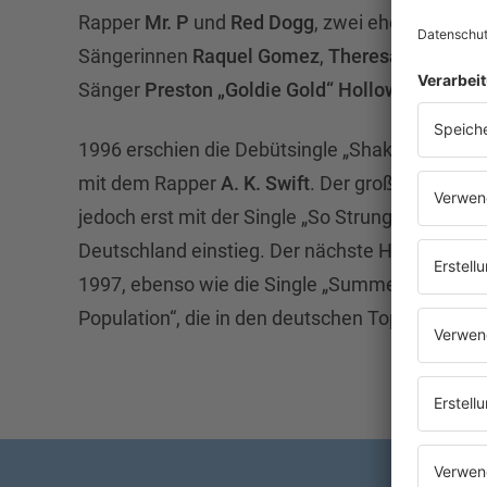
Rapper
Mr. P
und
Red Dogg
, zwei ehemalige US
Sängerinnen
Raquel Gomez
,
Theresa „Misty“ B
Sänger
Preston „Goldie Gold“ Holloway
. Aus i
1996 erschien die Debütsingle „Shake Dat Azz
mit dem Rapper
A. K. Swift
. Der große Durchbr
jedoch erst mit der Single „So Strung Out“, die in
Deutschland einstieg. Der nächste Hit „Time Is 
1997, ebenso wie die Single „Summertime“ au
Population“, die in den deutschen Top 20 landet