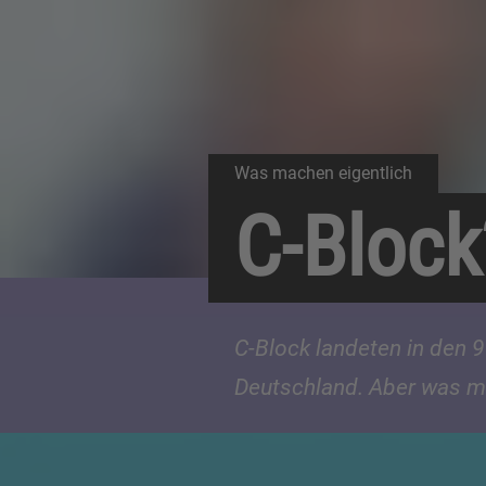
Was machen eigentlich
C-Block
C-Block landeten in den 9
Deutschland. Aber was m