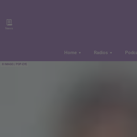
News
Home
Radios
Podc
IMAGO / POP-EYE