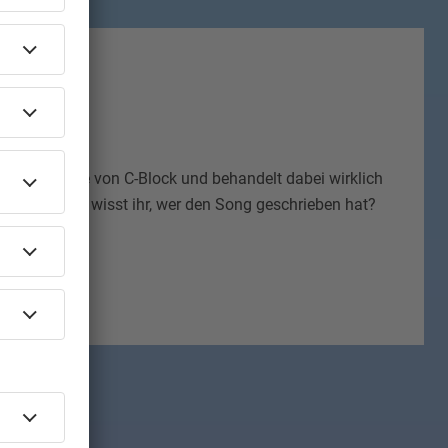
t
eichste Single von C-Block und behandelt dabei wirklich
auch. Aber wisst ihr, wer den Song geschrieben hat?