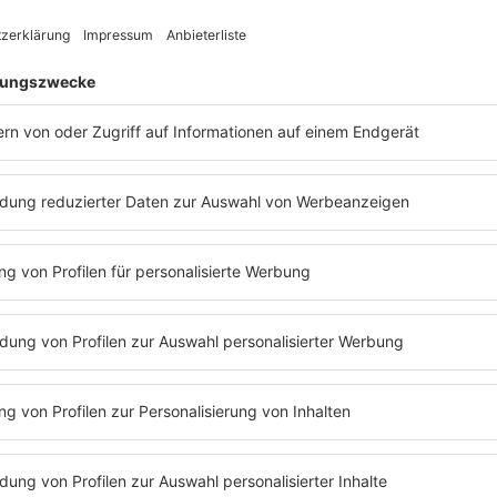
-Soldaten, sowie die
altimore
und den
hnen wurde
C-Block
.
“ in Zusammenarbeit
uch kam für
C-Block
 die Top 10 in
Tickin’ Away“ folgte
s dem Album „General
e.