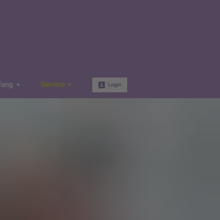
fang
Service
Login