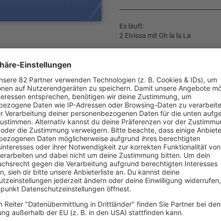
Es läuft:
2 Eivissa mit Oh la la La
r und Franky Miller
d zu formieren, die
ie engagierten die