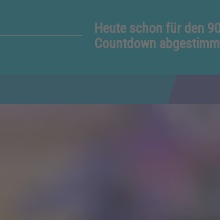
Heute schon für den 9
Countdown abgestimm