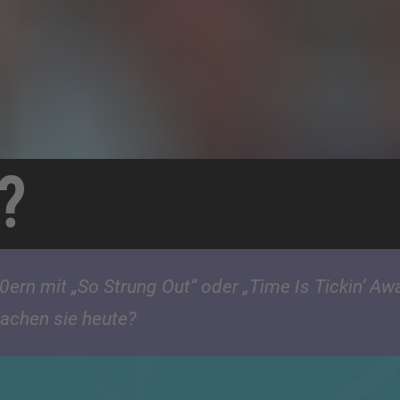
?
0ern mit „So Strung Out“ oder „Time Is Tickin‘ Aw
achen sie heute?