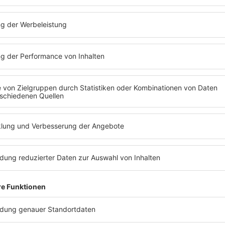
HITstory
C-Block – So Strung Ou
„So Strung Out“ war die erfolgr
ernste Themen wie Drogenmissbr
mehr lesen