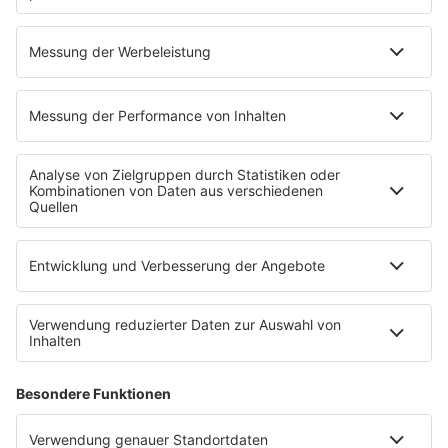
04.08.2026
"Nimrods": Eine Green Day Komödie im
Kino
Nach „Michael“ kommt der nächste Musikfilm ins Kino -
allerdings kein Biopic: Green Days „Nimrods“ ist eine
fiktive Komödie, inspiriert von den Tourjahren der Band.
mehr lesen