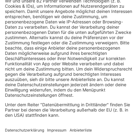
07.08.2026
Neuer Song von Tupac: Archiv oder KI?
Fast 30 Jahre nach seinem Tod wird Tupac auf einem
neuen Song zu hören sein, gemeinsam mit 50 Cent und
Eminem. Wie ist der Track entstanden?
mehr lesen
IMAGO / Everett Collection