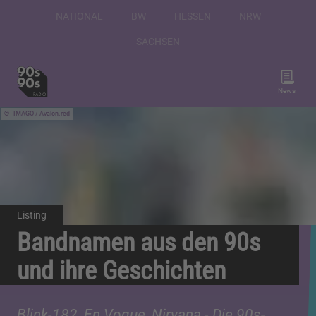
NATIONAL
BW
HESSEN
NRW
SACHSEN
News
IMAGO / Avalon.red
Listing
Bandnamen aus den 90s
und ihre Geschichten
Blink-182, En Vogue, Nirvana - Die 90s-