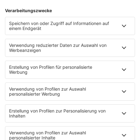
05.08.2026
Vanilla Ice: Was läuft da?
Robert Van Winkle war mal der Mann mit dem globalen
90s-Megahit. Heute sieht die Karriere von Vanilla Ice
deutlich anders aus.
mehr lesen
IMAGO / UPI Photo