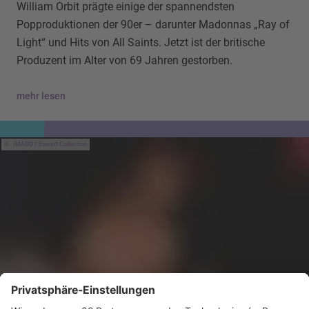
William Orbit prägte einige der spannendsten
Popproduktionen der 90er – darunter Madonnas „Ray of
Light“ und Hits von All Saints. Jetzt ist der britische
Produzent im Alter von 69 Jahren gestorben.
mehr lesen
IMAGO / Everett Collection