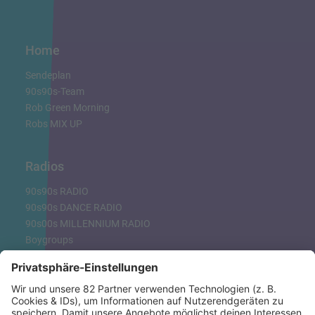
Home
Sendeplan
90s90s-Team
Rob Green Morning
Robs MIX UP
Radios
90s90s RADIO
90s90s DANCE RADIO
90s00s MILLENNIUM RADIO
Boygroups
Britpop
Clubhits
Dinnerparty
Eurodance