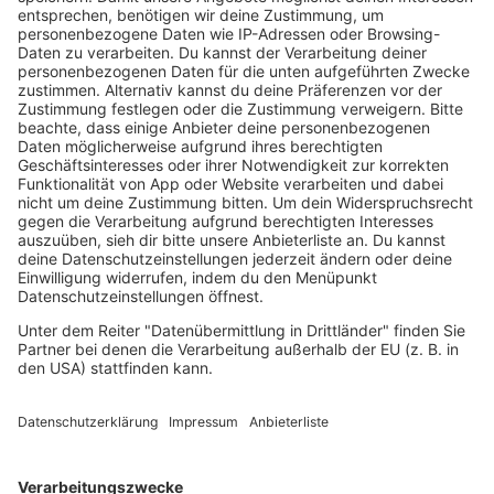
Grunge
Hiphop & Rap
Hiphop deutsch
House
Ibiza
Loveparade
Lovesongs
Mayday
Rave
Reggae
RnB Ballads
Rock
Sommerhits
Soul & RnB
Techno
TECHNO ESSENTIALS by Tom Wax
Trance
90s90s BW