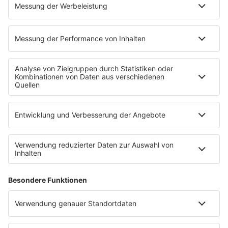
Mitmachen
Aktionen & Events
90s90s Countdown
Empfang
90s90s App
Sonos
Service
FAQs
Kontakt
Clubbedingungen
Datenschutz
Datenschutz Facebook & Instagram-Fanpage
Datenschutzeinstellungen
Allgemeine Teilnahmebedingungen
Impressum