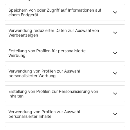
Podcast
Pop Crimes
The Story / Loveparade
The Story / George Michael
90er Kids mit Oli.P
YouTube
90s90s DE:CODED
Musik
News
HITstory
Was macht eigentlich?
Listing
Back to the 90s