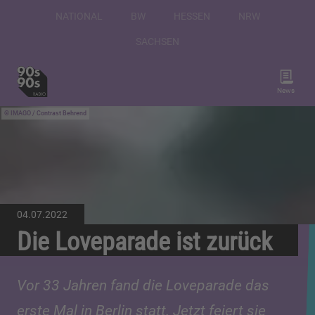
NATIONAL
BW
HESSEN
NRW
SACHSEN
News
IMAGO / Contrast Behrend
04.07.2022
Die Loveparade ist zurück
Vor 33 Jahren fand die Loveparade das
erste Mal in Berlin statt. Jetzt feiert sie