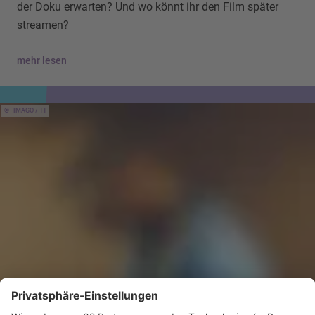
der Doku erwarten? Und wo könnt ihr den Film später
streamen?
mehr lesen
IMAGO / TT
04.08.2026