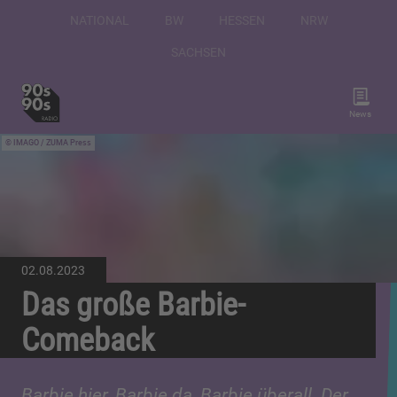
NATIONAL
BW
HESSEN
NRW
SACHSEN
News
IMAGO / ZUMA Press
02.08.2023
Das große Barbie-
Comeback
Barbie hier, Barbie da, Barbie überall. Der