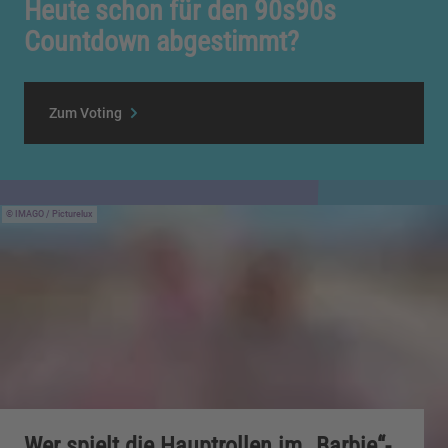
Heute schon für den 90s90s
Countdown abgestimmt?
Zum Voting
IMAGO / Picturelux
Wer spielt die Hauptrollen im „Barbie“-