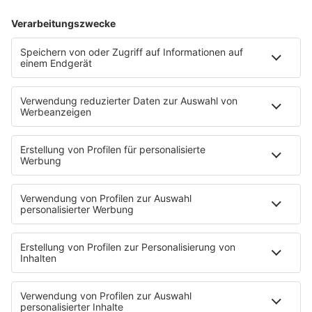
31.07.2026
Enigma-Gründer Michael Cretu verklagt
Coverband
Michael Cretu zieht gegen eine Enigma-Tribute-Band vor
Gericht. Der Produzent ist überzeugt, dass Fans die
Gruppe mit seinem Erfolgsprojekt verwechseln könnten.
mehr lesen
IMAGO / Anadolu Agency