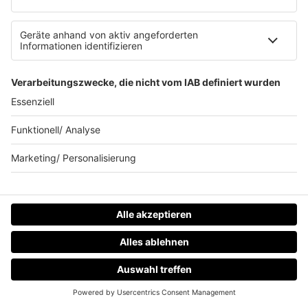
Mehr davon
Home
Sendeplan
90s90s-Team
Rob Green Morning
Robs MIX UP
Radios
HOME
RADIOS
MENÜ
LOGIN