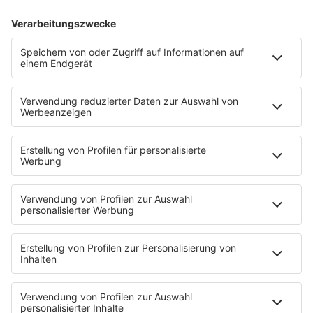
04.08.2026
Oasis-Doku kommt am 9. September
in die Kinos
Der Start von "Don't Look Back in Anger" wurde
einen Tag nach vorne verschoben. Was können
die Fans von der Doku erwarten? Und wo könnt
ihr den Film später streamen?
mehr lesen
IMAGO / TT