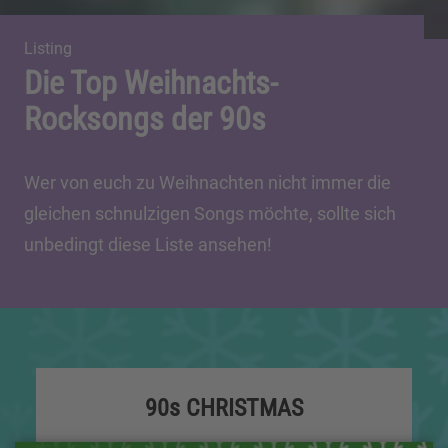
Listing
Die Top Weihnachts-
Rocksongs der 90s
Wer von euch zu Weihnachten nicht immer die
gleichen schnulzigen Songs möchte, sollte sich
unbedingt diese Liste ansehen!
90s CHRISTMAS