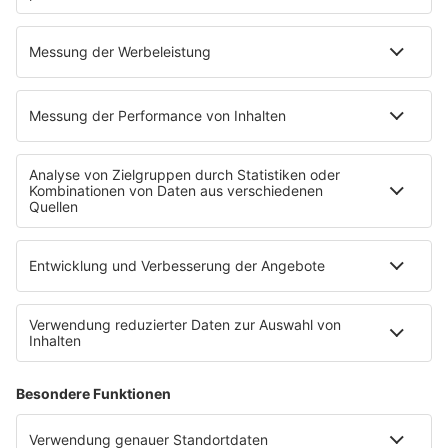
04.08.2026
New Radicals: Comeback mit neuem
Song nach 28 Jahren
Mit „You Get What You Give“ stürmten die New
Radicals 1999 die Charts in Europa. Fast drei
Jahrzehnte später melden sie sich endlich mit
neuer Musik zurück.
mehr lesen