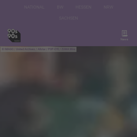
NATIONAL
BW
HESSEN
NRW
SACHSEN
News
IMAGO / United Archives / Allstar / POP-EYE / ZUMA Wire