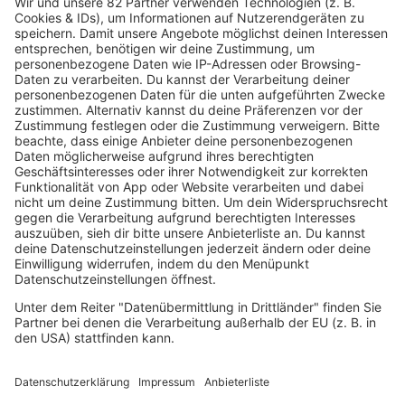
Kino - allerdings kein Biopic: Green Days
„Nimrods“ ist eine fiktive Komödie, inspiriert von
den Tourjahren der Band.
mehr lesen
IMAGO / Avalon.red