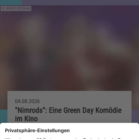
IMAGO / UPI Photo
04.08.2026
"Nimrods": Eine Green Day Komödie
im Kino
Nach „Michael“ kommt der nächste Musikfilm ins