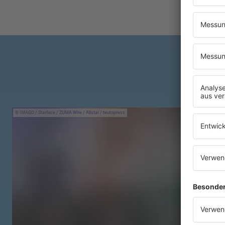
IMAGO / Starface / ZUMA Wire / Allstar / teutopress