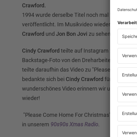
Crawford.
1994 wurde derselbe Titel noch mal von der Ba
veröffentlicht. Im
Musikvideo wieder das opti
Crawford
und
J
on Bon Jovi
zu sehen.
Cindy Crawford
teilte auf Instagram zur letzte
Backstage-Foto von den Dreharbeiten des Mus
teilte daraufhin das Video zu
"Please Come Hom
bedankte sich bei
Cindy Crawford
für die schön
wunderschönes Video erinnern wir uns auch ge
wieder!
"Please Come Home For Christmas" von
Bon J
in unserem
90s90s Xmas Radio
.