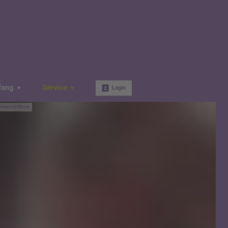
fang
Service
Login
niversal Music