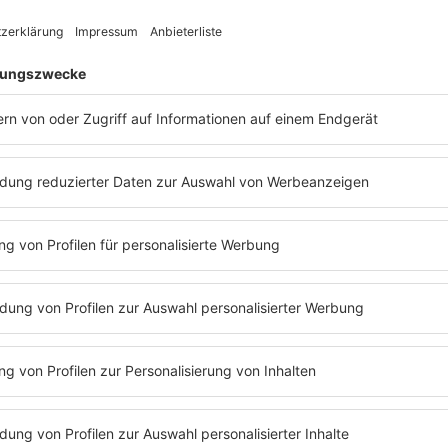
nd
Bon Jovi
sche Traumpaar
Cindy
n Weihnachtssaison ein
ikvideos.
Jon Bon Jovi
e For Christmas" und
e Erinnerung. An so ein
rn in diesem Jahr
ovi
läuft übrigens auch