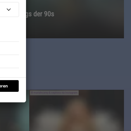
 Rocksongs der 90s
mariahcarey & sephora via Instagram