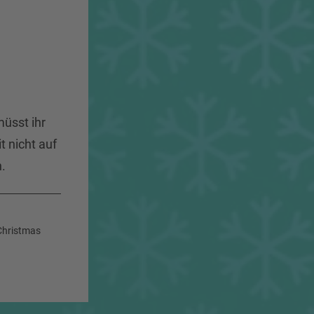
müsst ihr
t nicht auf
n.
Christmas