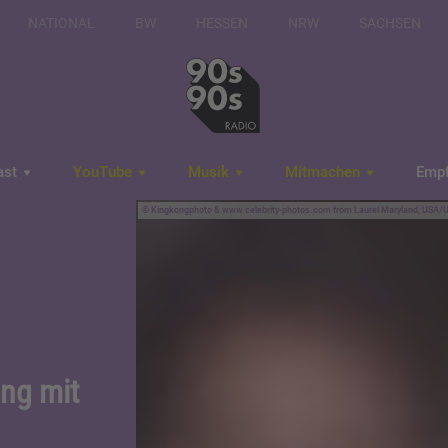
NATIONAL
BW
HESSEN
NRW
SACHSEN
ast
YouTube
Musik
Mitmachen
Emp
Kingkongphoto & www.celebrity-photos.com from Laurel Maryland, USA/U
ng mit