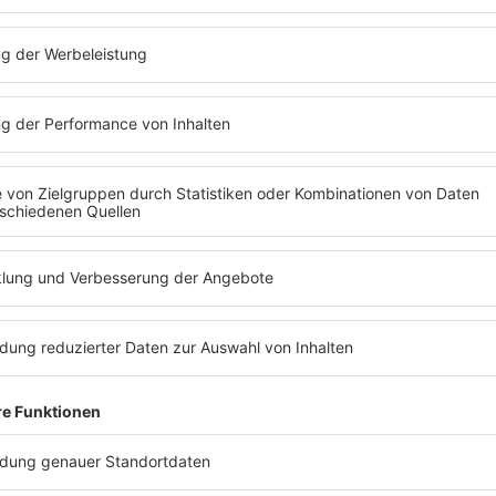
IMAGO / United Archives / Allstar / POP-EYE / ZUM