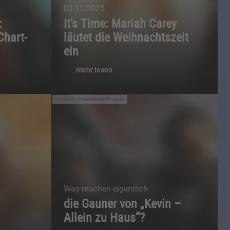
03.11.2025
:
It's Time: Mariah Carey
Chart-
läutet die Weihnachtszeit
ein
mehr lesen
IMAGO / EntertainmentPictures
Was machen eigentlich
die Gauner von „Kevin –
Allein zu Haus“?