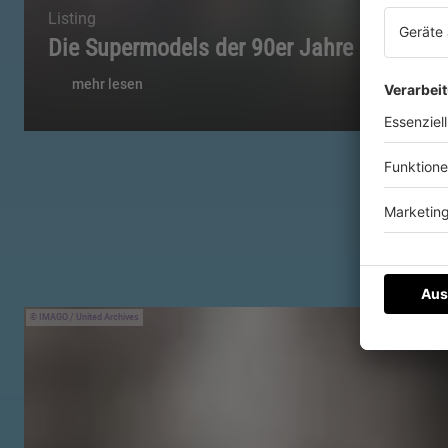
Listing
Die Supermodels der 90er Jahre
mehr lesen
IMAGO / United Archives