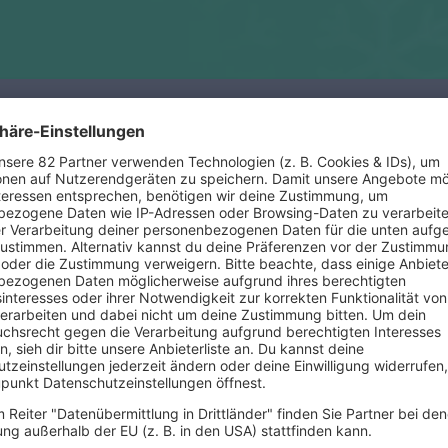
ersion von "Please
salbum "A Very Special
s 90s Topmodel
Cindy