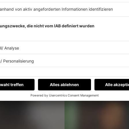
Listing
Die Top Weihnachts-
mehr lesen
Mehr Weihnachtsartikel
IMAGO / teutopress