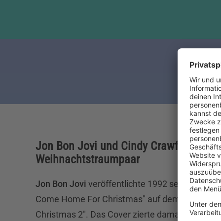
Jon Bon Jovi und Cindy Crawford: Das
Weihnachtstraumpaar
Jon Bon Jovi
veröffentlichte 1992 seine Coverv
Come Home For Christmas" auf dem Weihnacht
Christmas 2". Das Cover zierte damals ihn un