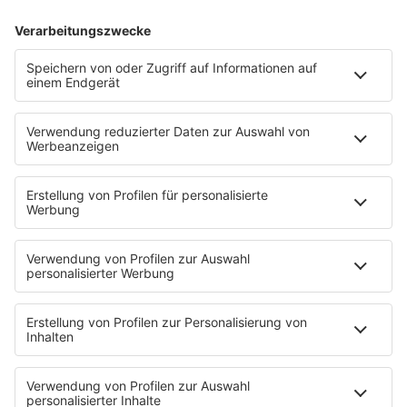
RnB Ballads
Rock
Sommerhits
Soul & RnB
Techno
TECHNO ESSENTIALS by Tom Wax
Trance
90s90s BW
Podcast
Pop Crimes
The Story / Loveparade
The Story / George Michael
90er Kids mit Oli.P
YouTube
90s90s DE:CODED