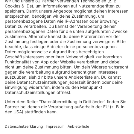
Radios
90s90s RADIO
90s90s DANCE RADIO
90s00s MILLENNIUM RADIO
Boygroups
Britpop
Clubhits
Dinnerparty
Eurodance
Grunge
Hiphop & Rap
Hiphop deutsch
House
Ibiza
Loveparade
Lovesongs
Mayday
Rave
Reggae