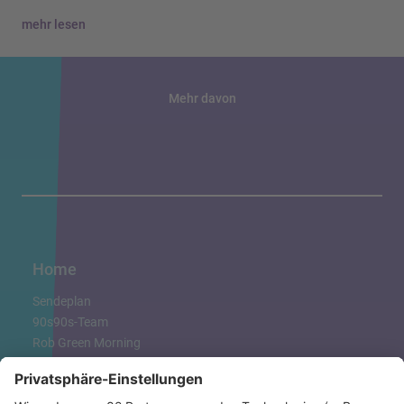
mehr lesen
Mehr davon
Home
Sendeplan
90s90s-Team
Rob Green Morning
Robs MIX UP