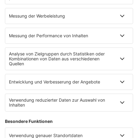
Musik
News
HITstory
Was macht eigentlich?
Listing
Back to the 90s
Mitmachen
Aktionen & Events
90s90s Countdown
Empfang
90s90s App
Sonos