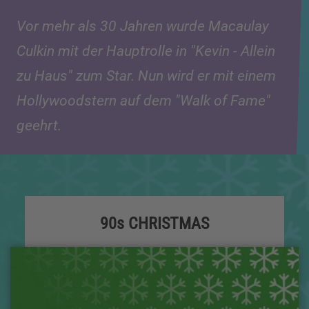
Vor mehr als 30 Jahren wurde Macaulay
Culkin mit der Hauptrolle in "Kevin - Allein
zu Haus" zum Star. Nun wird er mit einem
Hollywoodstern auf dem "Walk of Fame"
geehrt.
90s CHRISTMAS