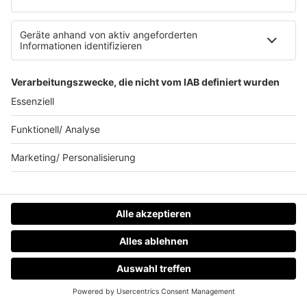
Service
FAQs
Kontakt
Clubbedingungen
Datenschutz
Datenschutz Facebook & Instagram-Fanpage
Datenschutzeinstellungen
Allgemeine Teilnahmebedingungen
Impressum
Werbung schalten
80s80s.de
Feierfreund.de
HOME
RADIOS
MENÜ
LOGIN
© 90s90s - EINE MARKE DER REGIOCAST GMBH & Co. KG.