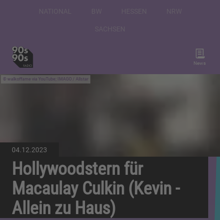
NATIONAL
BW
HESSEN
NRW
SACHSEN
News
walkoffame via YouTube; IMAGO / Allstar
04.12.2023
Hollywoodstern für
Macaulay Culkin (Kevin -
Allein zu Haus)