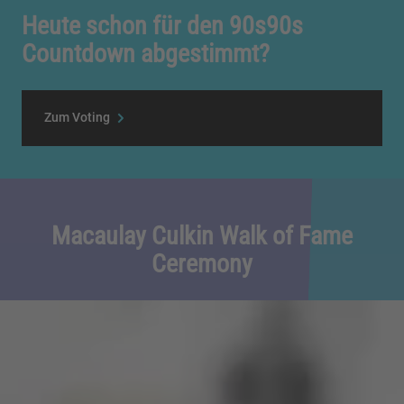
Heute schon für den 90s90s
Countdown abgestimmt?
Zum Voting
Macaulay Culkin Walk of Fame
Ceremony