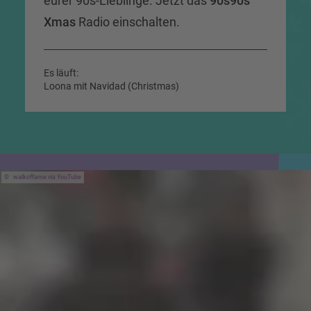
eurer 90s-Lieblinge. Jetzt das
90s90s
Xmas
Radio einschalten.
Es läuft:
Loona mit Navidad (Christmas)
walkoffame via YouTube