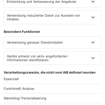
Service
FAQs
Kontakt
Clubbedingungen
Datenschutz
Datenschutz Facebook & Instagram-Fanpage
Datenschutzeinstellungen
Allgemeine Teilnahmebedingungen
Impressum
Werbung schalten
80s80s.de
Feierfreund.de
© 90s90s - EINE MARKE DER REGIOCAST GMBH & Co. KG.