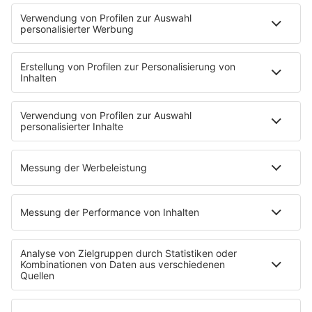
Musik
News
HITstory
Was macht eigentlich?
Listing
Back to the 90s
Mitmachen
Aktionen & Events
90s90s Countdown
Empfang
90s90s App
Sonos