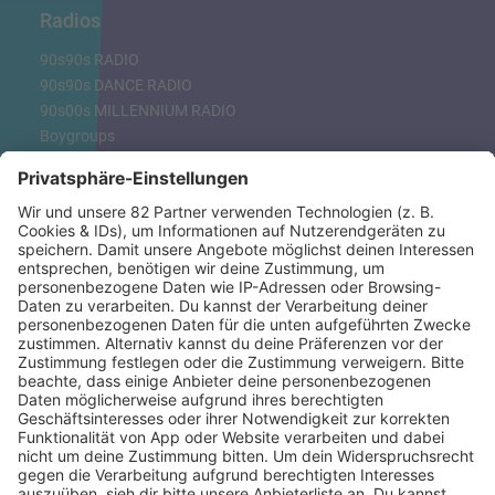
Radios
90s90s RADIO
90s90s DANCE RADIO
90s00s MILLENNIUM RADIO
Boygroups
Britpop
Clubhits
Dinnerparty
Eurodance
Grunge
Hiphop & Rap
Hiphop deutsch
House
Ibiza
Loveparade
Lovesongs
Mayday
Rave
Reggae