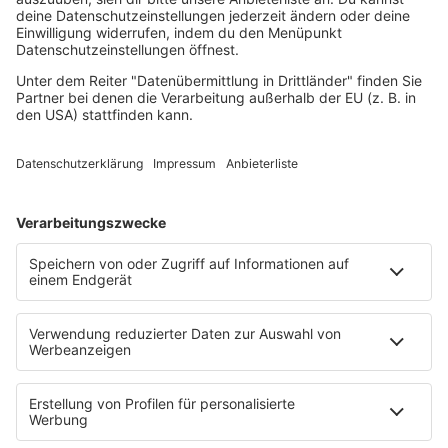
RnB Ballads
Rock
Sommerhits
Soul & RnB
Techno
TECHNO ESSENTIALS by Tom Wax
Trance
90s90s BW
Podcast
Pop Crimes
The Story / Loveparade
The Story / George Michael
90er Kids mit Oli.P
YouTube
90s90s DE:CODED