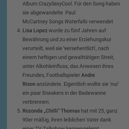
Album
CrazySexyCool
. Für den Song haben
sie abgewandelte Paul
McCartney Songs
Waterfalls
verwendet
Lisa Lopez
wurde zu fünf Jahren auf
Bewährung und zu einer Erziehungskur
verurteilt, weil sie
'v
ersehentlich', nach
einem heftigen und gewalttätigen Streit,
unter Alkohleinfluss, das Anwesen ihres
Freundes, Footballspieler
Andre
Rison
anzündete. Eigentlich wollte sie 'nur'
ein paar Sneakers in der Badewanne
verbrennen.
Rozonda „Chilli“ Thomas
hat mit 25, ganz
90er mäßig, ihren leiblichen Vater dank
einer TV-Talkshow kennengelernt.