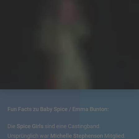
Fun Facts zu Baby Spice / Emma Bunton:
Die
Spice Girls
sind eine Castingband.
Ursprünglich war
Michelle Stephenson
Mitglied.