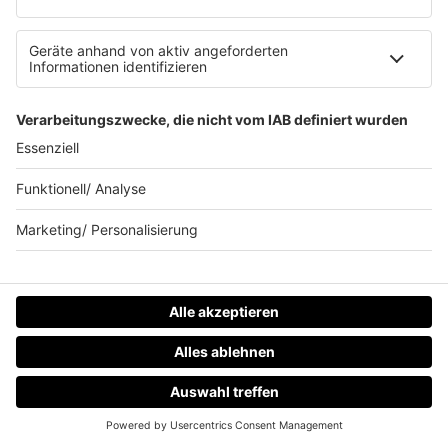
Fabrizio Ferri
5 FACTS ÜBER Destiny's Child
Ihre Songs und Dancemoves haben
Destiny's Child
anfangs im Friseursalon von
HOME
RADIOS
MENÜ
LOGIN
Beyoncé's
Mama und bei ihr zu Hause in