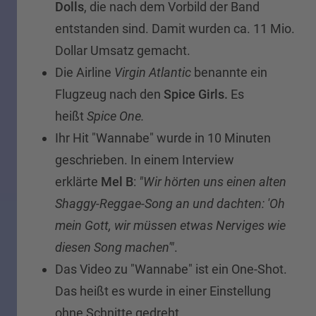
Dolls
, die nach dem Vorbild der Band
entstanden sind. Damit wurden ca. 11 Mio.
Dollar Umsatz gemacht.
Die Airline
Virgin Atlantic
benannte ein
Flugzeug nach den
Spice Girls.
Es
heißt
Spice One.
Ihr Hit "Wannabe" wurde in 10 Minuten
geschrieben. In einem Interview
erklärte
Mel B
:
"Wir hörten uns einen alten
Shaggy-Reggae-Song an und dachten: 'Oh
mein Gott, wir müssen etwas Nerviges wie
diesen Song machen'"
.
Das Video zu "Wannabe" ist ein One-Shot.
Das heißt es wurde in einer Einstellung
ohne Schnitte gedreht.