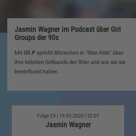
Jasmin Wagner im Podcast über Girl
Groups der 90s
Mit
Oli.P
spricht Blümchen in "90er Kids" über
ihre liebsten Girlbands der 90er und wie sie sie
beeinflusst haben.
Folge 23 | 19.05.2020 | 52:07
Jasmin Wagner