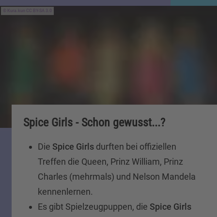
Kura.kun CC BY-SA 3.0
Spice Girls - Schon gewusst...?
Die
Spice Girls
durften bei offiziellen
Treffen die Queen, Prinz William, Prinz
Charles (mehrmals) und Nelson Mandela
kennenlernen.
Es gibt Spielzeugpuppen, die
Spice Girls