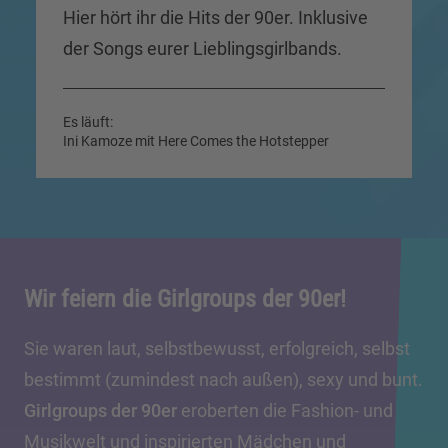
Hier hört ihr die Hits der 90er. Inklusive
der Songs eurer Lieblingsgirlbands.
Es läuft:
Ini Kamoze mit Here Comes the Hotstepper
Wir feiern die Girlgroups der 90er!
Sie waren laut, selbstbewusst, erfolgreich, selbst
bestimmt (zumindest nach außen), sexy und bunt.
Girlgroups der 90er
eroberten die Fashion- und
Musikwelt und inspirierten Mädchen und