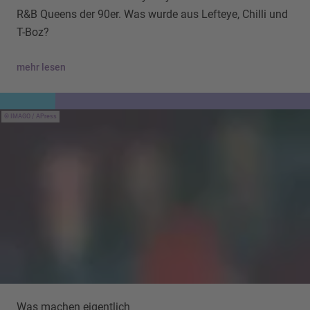
R&B Queens der 90er. Was wurde aus Lefteye, Chilli und
T-Boz?
mehr lesen
IMAGO / APress
Was machen eigentlich