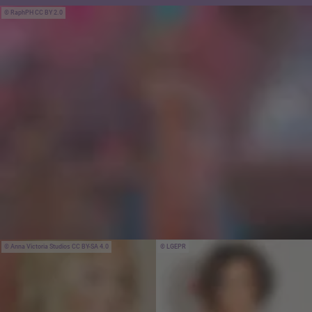
RaphPH CC BY 2.0
Anna Victoria Studios CC BY-SA 4.0
LGEPR