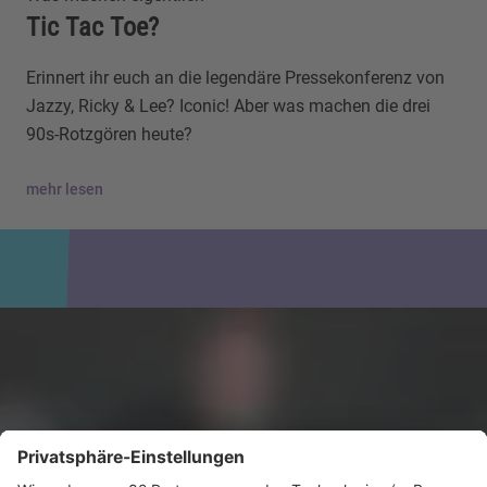
Tic Tac Toe?
Erinnert ihr euch an die legendäre Pressekonferenz von
Jazzy, Ricky & Lee? Iconic! Aber was machen die drei
90s-Rotzgören heute?
mehr lesen