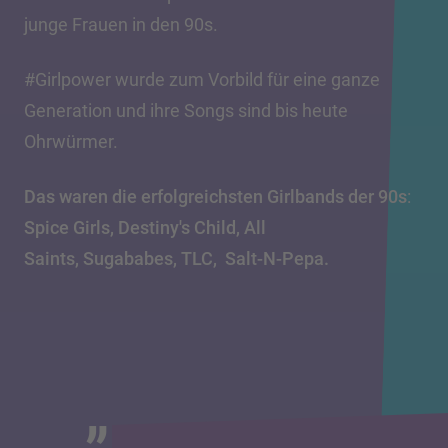
junge Frauen in den 90s.
#Girlpower wurde zum Vorbild für eine ganze
Generation und ihre Songs sind bis heute
Ohrwürmer.
Das waren die erfolgreichsten Girlbands der 90s
:
Spice Girls, Destiny's Child, All
Saints, Sugababes, TLC, Salt-N-Pepa.