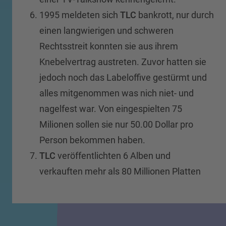
1995 meldeten sich
TLC
bankrott, nur durch
einen langwierigen und schweren
Rechtsstreit konnten sie aus ihrem
Knebelvertrag austreten. Zuvor hatten sie
jedoch noch das Labeloffive gestürmt und
alles mitgenommen was nich niet- und
nagelfest war. Von eingespielten 75
Milionen sollen sie nur 50.00 Dollar pro
Person bekommen haben.
TLC
veröffentlichten 6 Alben und
verkauften mehr als
80
Millionen Platten