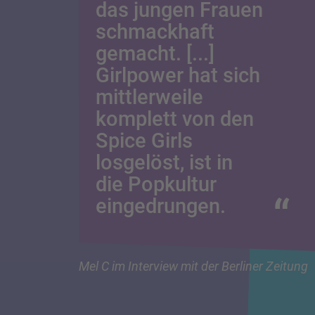
das jungen Frauen
schmackhaft
gemacht. [...]
Girlpower hat sich
mittlerweile
komplett von den
Spice Girls
losgelöst, ist in
die Popkultur
eingedrungen.
Mel C im Interview mit der Berliner Zeitung