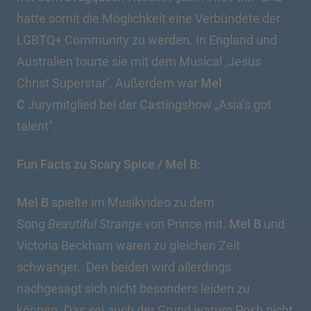
hatte somit die Möglichkeit eine Verbündete der
LGBTQ+ Community zu werden. In England und
Australien tourte sie mit dem Musical ‚Jesus
Christ Superstar‘. Außerdem war
Mel
C
Jurymitglied bei der Castingshow „Asia’s got
talent".
Fun Facts zu Scary Spice / Mel B:
Mel B
spielte im Musikvideo zu dem
Song
Beautiful Strange
von Prince mit.
Mel B
und
Victoria Beckham waren zu gleichen Zeit
schwanger. Den beiden wird allerdings
nachgesagt sich nicht besonders leiden zu
können. Das sei auch der Grund warum Posh nicht