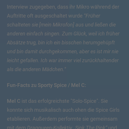
Interview zugegeben, dass ihr Mikro während der
Auftritte oft ausgeschaltet wurde
"Früher
schalteten sie [mein Mikrofon] aus und ließen die
anderen einfach singen. Zum Glück, weil ich früher
Absätze trug, bin ich ein bisschen herumgehüpft
und bin damit durchgekommen, aber es ist mir nie
leicht gefallen. Ich war immer viel zurückhaltender
als die anderen Mädchen."
Fun-Facts zu Sporty Spice / Mel C:
Mel C
ist das erfolgreichste "Solo-Spice". Sie
konnte sich musikalisch auch ohen die Spice Girls
etablieren. Außerdem performte sie gemeinsam
mit dem
Dragqueen-Kollektiv „Sink The Pink“
und