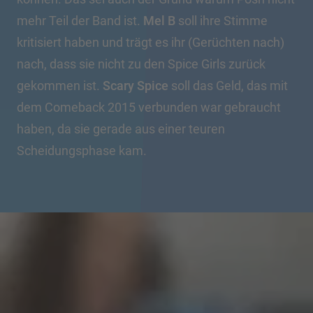
mehr Teil der Band ist.
Mel B
soll ihre Stimme
kritisiert haben und trägt es ihr (Gerüchten nach)
nach, dass sie nicht zu den Spice Girls zurück
gekommen ist.
Scary Spice
soll das Geld, das mit
dem Comeback 2015 verbunden war gebraucht
haben, da sie gerade aus einer teuren
Scheidungsphase kam.