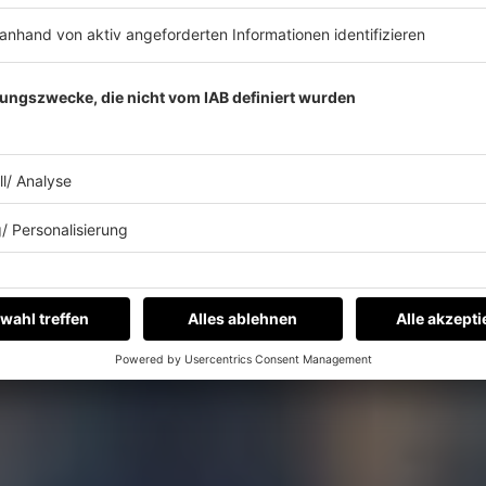
Paul van Dyk - For An Angel (1998)