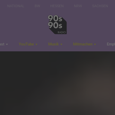
NATIONAL
BW
HESSEN
NRW
SACHSEN
ast
YouTube
Musik
Mitmachen
Emp