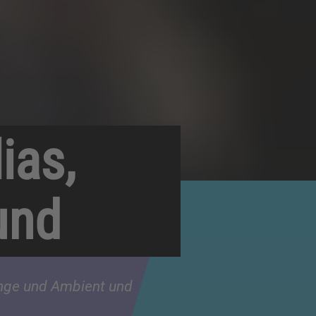
ias,
und
ounge und Ambient und