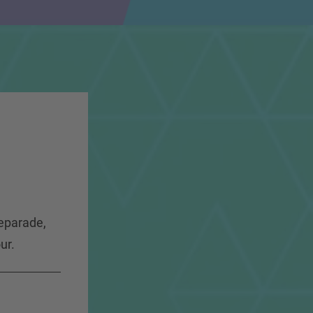
veparade,
ur.