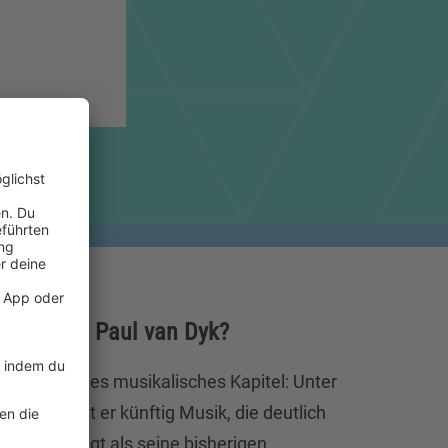
Alias von Paul van Dyk?
nnt ein neues musikalisches Kapitel: Unter
eröffentlicht er künftig Musik, die deutlich
ischer klingt als seine bisherigen