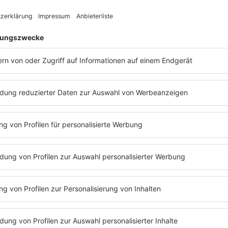
Veröffentlichungen.
Der Fokus liegt bei
Au
eher weniger das Clu
gewöhnt sind. Warme
entspannten Augenblic
Und es gibt auch sch
klingen wird.
Aurien
h
veröffentlicht. Neben
sowie eine alternativ
wird von einem neuen