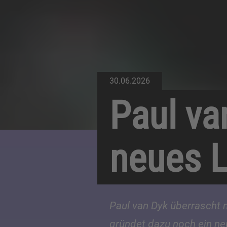
30.06.2026
Paul va
neues L
Paul van Dyk überrascht 
gründet dazu noch ein ne