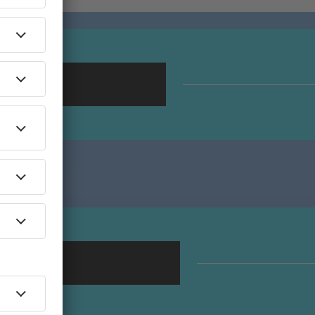
ang!
oting!