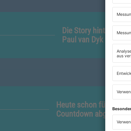
Die Story hinter "For
Paul van Dyk
Heute schon für den 9
Countdown abgestimm