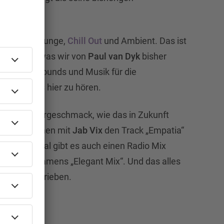
rien
auf Lounge,
Chill Out
und Ambient. Das ist
b-Feeling, was wir von
Paul van Dyk
bisher
, weiche Sounds und Musik für die
ke gibt es hier zu hören.
on einen Vorgeschmack, wie das in Zukunft
at zusammen mit
Jab Vix
den Track „Empatia“
 dem Original gibt es auch einen Radio Mix
e Version namens „Elegant Mix“. Und das alles
 Label vertrieben.