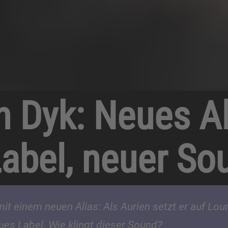
n Dyk: Neues Al
abel, neuer So
mit einem neuen Alias: Als Aurien setzt er auf L
ues Label. Wie klingt dieser Sound?