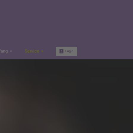
fang
Service
Login