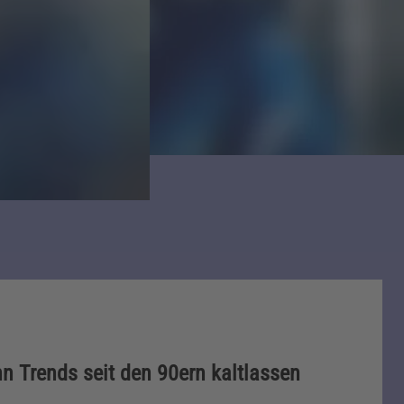
n Trends seit den 90ern kaltlassen