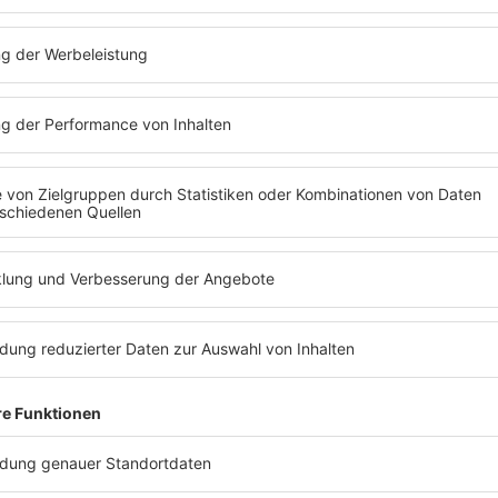
 An Angel" von
Hier entl
0s90s
Zum V
t?