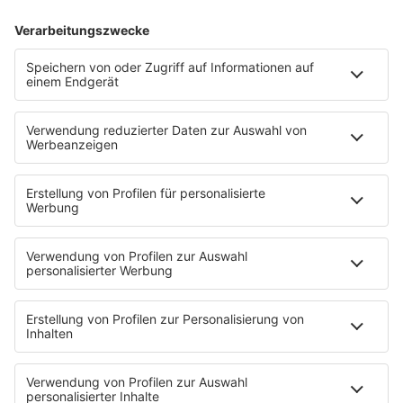
90s90s DANCE RADIO
90s00s MILLENNIUM RADIO
Boygroups
Britpop
Clubhits
Dinnerparty
Eurodance
Grunge
Hiphop & Rap
Hiphop deutsch
House
Ibiza
Loveparade
Lovesongs
Mayday
Rave
Reggae
RnB Ballads
Rock