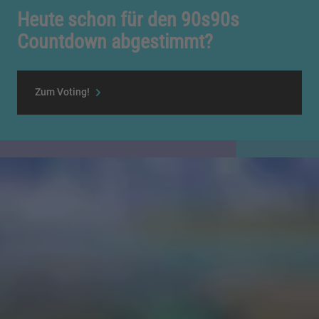
Heute schon für den 90s90s
Countdown abgestimmt?
Zum Voting!