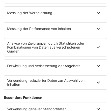
Sommerhits
Soul & RnB
Techno
TECHNO ESSENTIALS by Tom Wax
Trance
90s90s BW
Podcast
Pop Crimes
The Story / Loveparade
The Story / George Michael
90er Kids mit Oli.P
YouTube
90s90s DE:CODED
Musik