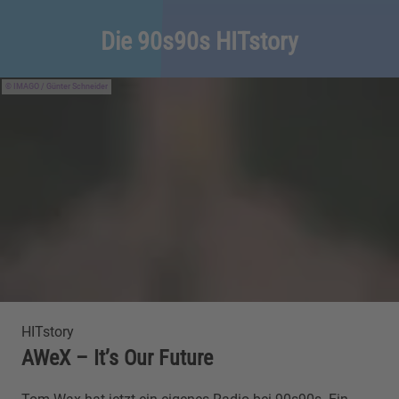
Die 90s90s HITstory
IMAGO / Günter Schneider
HITstory
AWeX – It’s Our Future