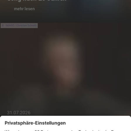
mehr lesen
IMAGO / Christian Schroth
31.07.2026
Enigma-Gründer Michael Cretu verklagt
Coverband