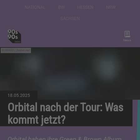
NATIONAL
BW
HESSEN
NRW
SACHSEN
News
IMAGO / Avalon.red
18.05.2025
Orbital nach der Tour: Was
kommt jetzt?
Orbital haben ihre Green & Brown Album