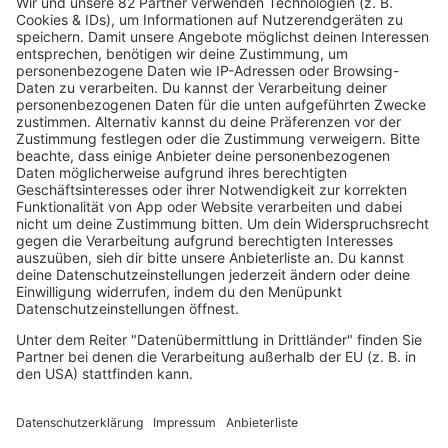
mehr lesen
Home
Sendeplan
90s90s-Team
Rob Green Morning
Robs MIX UP
Radios
90s90s RADIO