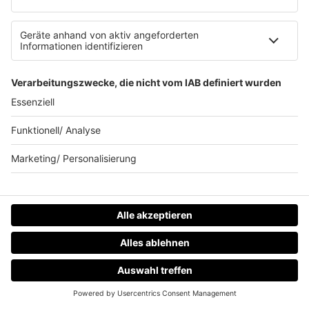
News
HITstory
Was macht eigentlich?
Listing
Back to the 90s
Mitmachen
Aktionen & Events
90s90s Countdown
Empfang
90s90s App
Sonos
Service
HOME
RADIOS
MENÜ
LOGIN