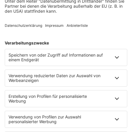
Soul & RnB
Techno
TECHNO ESSENTIALS by Tom Wax
Trance
90s90s BW
Podcast
Pop Crimes
The Story / Loveparade
The Story / George Michael
90er Kids mit Oli.P
YouTube
90s90s DE:CODED
Musik