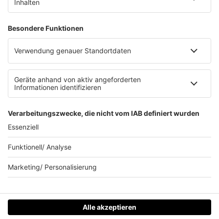
Kontakt
Clubbedingungen
Datenschutz
Datenschutz Facebook & Instagram-Fanpage
Datenschutzeinstellungen
Allgemeine Teilnahmebedingungen
Impressum
Werbung schalten
80s80s.de
Feierfreund.de
© 90s90s - EINE MARKE DER REGIOCAST GMBH & Co. KG.