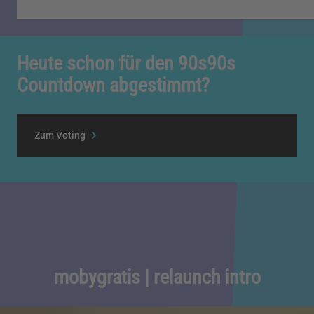
Heute schon für den 90s90s
Countdown abgestimmt?
Zum Voting
mobygratis | relaunch intro