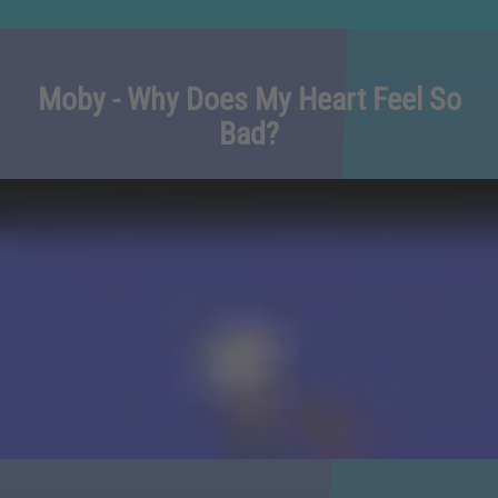
Moby - Why Does My Heart Feel So
Bad?