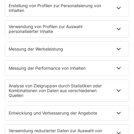
News
HITstory
Was macht eigentlich?
Listing
Back to the 90s
Mitmachen
Aktionen & Events
90s90s Countdown
Empfang
90s90s App
Sonos
Service
FAQs