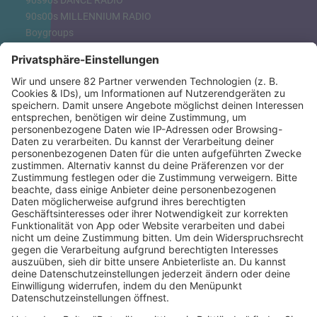
90s90s DANCE RADIO
90s00s MILLENNIUM RADIO
Boygroups
Britpop
Clubhits
Dinnerparty
Eurodance
Grunge
Hiphop & Rap
Hiphop deutsch
House
Ibiza
Loveparade
Lovesongs
Mayday
Rave
Reggae
RnB Ballads
Rock
Sommerhits