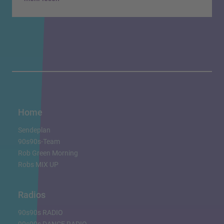
Home
Sendeplan
90s90s-Team
Rob Green Morning
Robs MIX UP
Radios
90s90s RADIO