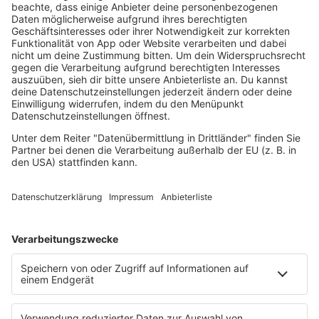
Loveparade
Lovesongs
Mayday
Rave
Reggae
RnB Ballads
Rock
Sommerhits
Soul & RnB
Techno
TECHNO ESSENTIALS by Tom Wax
Trance
90s90s BW
Podcast
Pop Crimes
The Story / Loveparade
The Story / George Michael