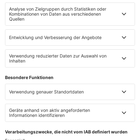
Empfang
90s90s App
Sonos
Service
FAQs
Kontakt
Clubbedingungen
Datenschutz
Datenschutz Facebook & Instagram-Fanpage
Datenschutzeinstellungen
Allgemeine Teilnahmebedingungen
Impressum
Werbung schalten
80s80s.de
Feierfreund.de