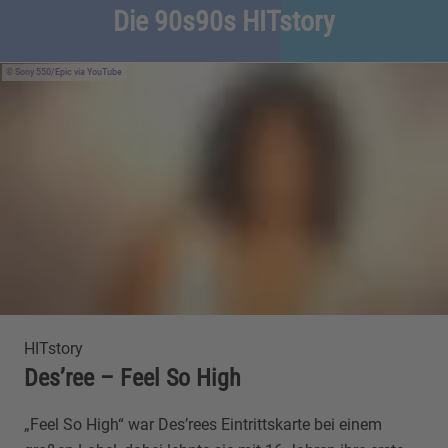
Die 90s90s HITstory
Sony 550/Epic
via YouTube
HITstory
Des’ree – Feel So High
„Feel So High“ war Des’rees Eintrittskarte bei einem