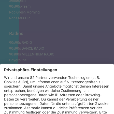
Sendeplan
90s90s-Team
Rob Green Morning
Robs MIX UP
Radios
90s90s RADIO
90s90s DANCE RADIO
90s00s MILLENNIUM RADIO
Boygroups
Britpop
Clubhits
Dinnerparty
Eurodance
Grunge
Hiphop & Rap
Hiphop deutsch
House
Ibiza