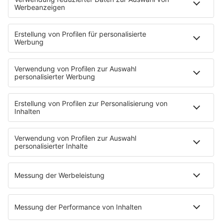
90er Kids mit Oli.P
YouTube
90s90s DE:CODED
Musik
News
HITstory
Was macht eigentlich?
Listing
Back to the 90s
Mitmachen
Aktionen & Events
90s90s Countdown