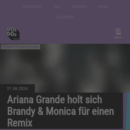
NATIONAL
BW
HESSEN
NRW
SACHSEN
News
Republic Records via Youtube
21.06.2024
Ariana Grande holt sich
Brandy & Monica für einen
Remix