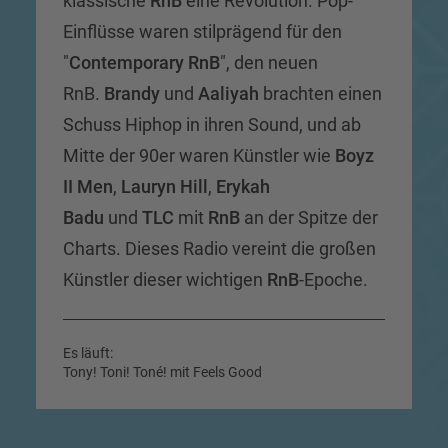
klassische
RnB
eine Revolution. Pop-
Einflüsse waren stilprägend für den
"
Contemporary RnB
", den neuen
RnB.
Brandy
und
Aaliyah
brachten einen
Schuss Hiphop in ihren Sound, und ab
Mitte der 90er waren Künstler wie
Boyz
II Men
,
Lauryn Hill
,
Erykah
Badu
und
TLC
mit
RnB
an der Spitze der
Charts. Dieses Radio vereint die großen
Künstler dieser wichtigen
RnB
-Epoche.
Es läuft:
Tony! Toni! Toné! mit Feels Good