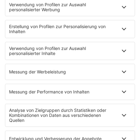
Musik
News
HITstory
Was macht eigentlich?
Listing
Back to the 90s
Mitmachen
Aktionen & Events
90s90s Countdown
Empfang
90s90s App
Sonos