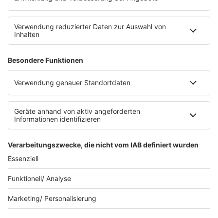
Service
FAQs
Kontakt
Clubbedingungen
Datenschutz
Datenschutz Facebook & Instagram-Fanpage
Datenschutzeinstellungen
Allgemeine Teilnahmebedingungen
Impressum
Werbung schalten
80s80s.de
Feierfreund.de
© 90s90s - EINE MARKE DER REGIOCAST GMBH & Co. KG.