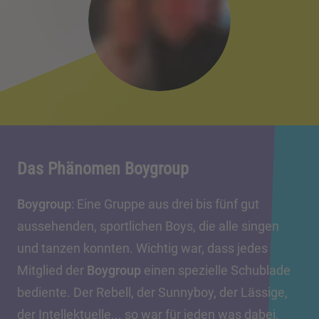
Das Phänomen Boygroup
Boygroup
: Eine Gruppe aus drei bis fünf gut
aussehenden, sportlichen Boys, die alle singen
und tanzen konnten. Wichtig war, dass jedes
Mitglied der
Boygroup
einen spezielle Schublade
bediente. Der Rebell, der Sunnyboy, der Lässige,
der Intellektuelle... so war für jeden was dabei.