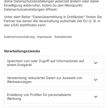
RnB Ballads
Rock
Sommerhits
Soul & RnB
Techno
TECHNO ESSENTIALS by Tom Wax
Trance
90s90s BW
Podcast
Pop Crimes
The Story / Loveparade
The Story / George Michael
90er Kids mit Oli.P
YouTube
90s90s DE:CODED