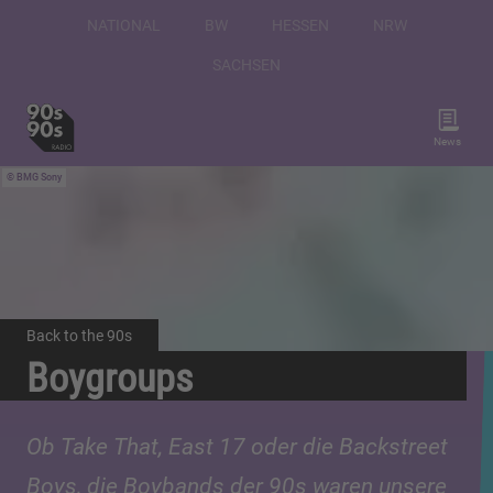
NATIONAL
BW
HESSEN
NRW
SACHSEN
News
BMG Sony
Back to the 90s
Boygroups
Ob Take That, East 17 oder die Backstreet
Boys, die Boybands der 90s waren unsere