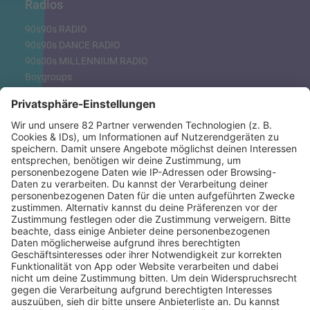
Radios
90s90s RADIO
90s90s DANCE RADIO
90s00s MILLENNIUM RADIO
Boygroups
Britpop
Clubhits
Dinnerparty
Eurodance
Grunge
Hiphop & Rap
Hiphop deutsch
House
Ibiza
Loveparade
Lovesongs
Mayday
Rave
Reggae