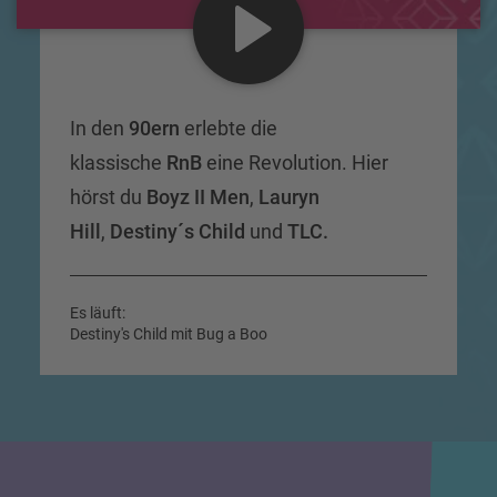
In den
90ern
erlebte die
klassische
RnB
eine Revolution. Hier
hörst du
Boyz II Men
,
Lauryn
Hill
,
Destiny´s Child
und
TLC.
Es läuft:
Destiny's Child mit Bug a Boo