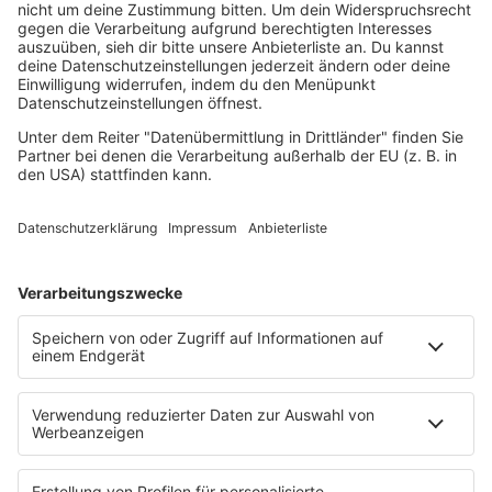
Rave
Reggae
RnB Ballads
Rock
Sommerhits
Soul & RnB
Techno
TECHNO ESSENTIALS by Tom Wax
Trance
90s90s BW
Podcast
Pop Crimes
The Story / Loveparade
The Story / George Michael
90er Kids mit Oli.P