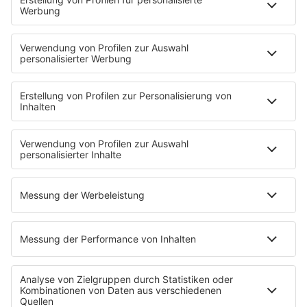
YouTube
90s90s DE:CODED
Musik
News
HITstory
Was macht eigentlich?
Listing
Back to the 90s
Mitmachen
Aktionen & Events
90s90s Countdown
Empfang
90s90s App