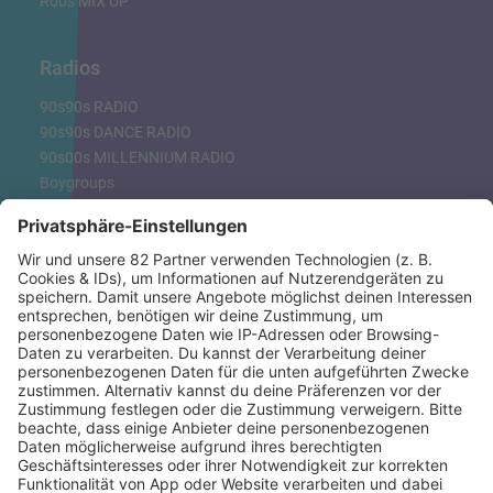
Robs MIX UP
Radios
90s90s RADIO
90s90s DANCE RADIO
90s00s MILLENNIUM RADIO
Boygroups
Britpop
Clubhits
Dinnerparty
Eurodance
Grunge
Hiphop & Rap
Hiphop deutsch
House
Ibiza
Loveparade
Lovesongs
Mayday