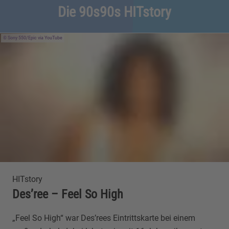
Die 90s90s HITstory
Sony 550/Epic
via YouTube
HITstory
Des’ree – Feel So High
„Feel So High“ war Des’rees Eintrittskarte bei einem