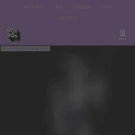
NATIONAL
BW
HESSEN
NRW
SACHSEN
News
Parkwood Entertainment via Youtube