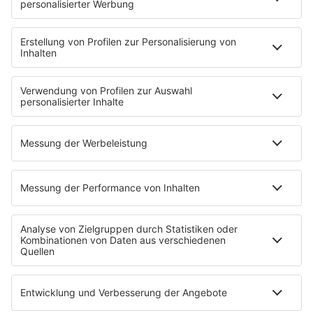
Musik
News
HITstory
Was macht eigentlich?
Listing
Back to the 90s
Mitmachen
Aktionen & Events
90s90s Countdown
Empfang
90s90s App
Sonos
Service