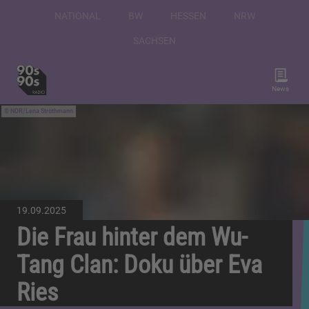
NATIONAL
BW
HESSEN
NRW
SACHSEN
News
NDR/Lena Strothmann
19.09.2025
Die Frau hinter dem Wu-
Tang Clan: Doku über Eva
Ries