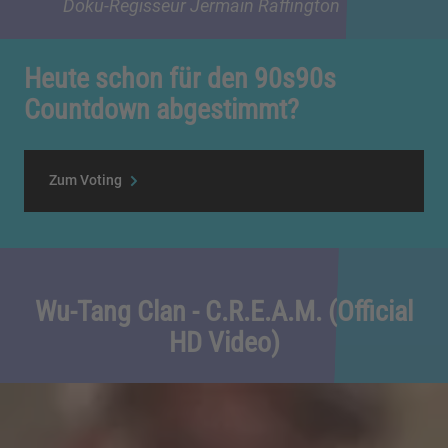
Doku-Regisseur Jermain Raffington
Heute schon für den 90s90s
Countdown abgestimmt?
Zum Voting
Wu-Tang Clan - C.R.E.A.M. (Official
HD Video)