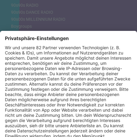
90s90s RADIO
90s90s DANCE RADIO
90s00s MILLENNIUM RADIO
Boygroups
Britpop
Clubhits
Dinnerparty
Eurodance
Grunge
Hiphop & Rap
Hiphop deutsch
House
Ibiza
Loveparade
Lovesongs
Mayday
Rave
Reggae
RnB Ballads