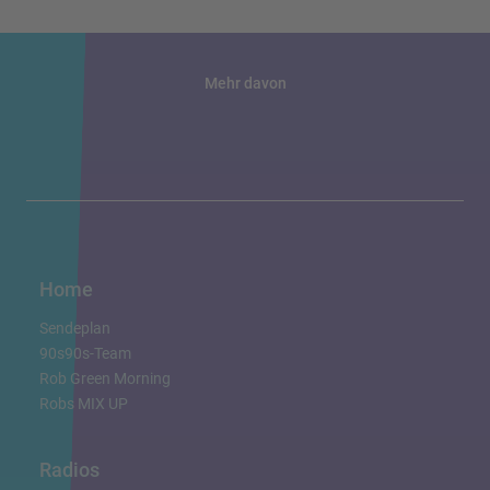
Mehr davon
Home
Sendeplan
90s90s-Team
Rob Green Morning
Robs MIX UP
Radios