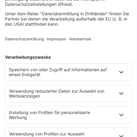
Rock
Sommerhits
Soul & RnB
Techno
TECHNO ESSENTIALS by Tom Wax
Trance
90s90s BW
Podcast
Pop Crimes
The Story / Loveparade
The Story / George Michael
90er Kids mit Oli.P
YouTube
90s90s DE:CODED