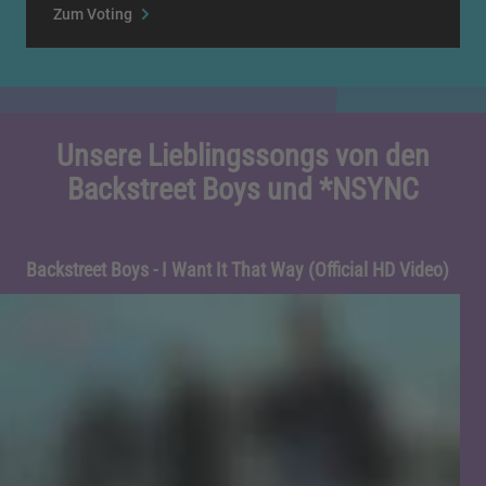
Zum Voting
Unsere Lieblingssongs von den
Backstreet Boys und *NSYNC
Backstreet Boys - I Want It That Way (Official HD Video)