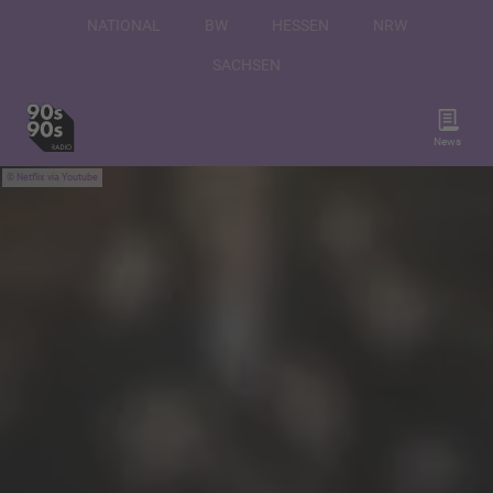
NATIONAL
BW
HESSEN
NRW
SACHSEN
News
Netflix via Youtube