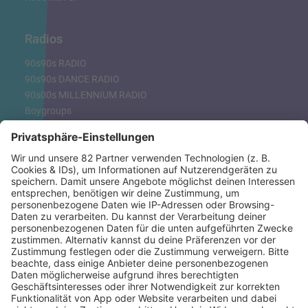
Radios
90s90s RADIO
90s90s DANCE RADIO
90s00s MILLENNIUM RADIO
Boygroups
Britpop
Clubhits
Dinnerparty
Eurodance
Grunge
Hiphop & Rap
Hiphop deutsch
House
Ibiza
Loveparade
Lovesongs
Mayday