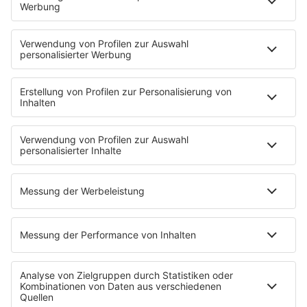
90s90s DE:CODED
Musik
News
HITstory
Was macht eigentlich?
Listing
Back to the 90s
Mitmachen
Aktionen & Events
90s90s Countdown
Empfang
90s90s App