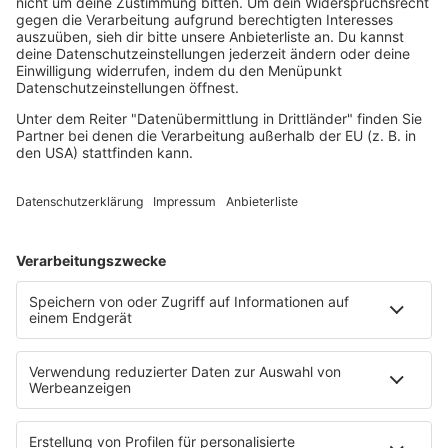
Rave
Reggae
RnB Ballads
Rock
Sommerhits
Soul & RnB
Techno
TECHNO ESSENTIALS by Tom Wax
Trance
90s90s BW
Podcast
Pop Crimes
The Story / Loveparade
The Story / George Michael
90er Kids mit Oli.P
YouTube