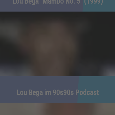
Lou Bega "Mambo No. 5" (1999)
Lou Bega im 90s90s Podcast