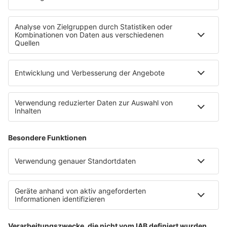
Empfang
90s90s App
Sonos
Service
FAQs
Kontakt
Clubbedingungen
Datenschutz
Datenschutz Facebook & Instagram-Fanpage
Datenschutzeinstellungen
Allgemeine Teilnahmebedingungen
Impressum
Werbung schalten
80s80s.de
Feierfreund.de