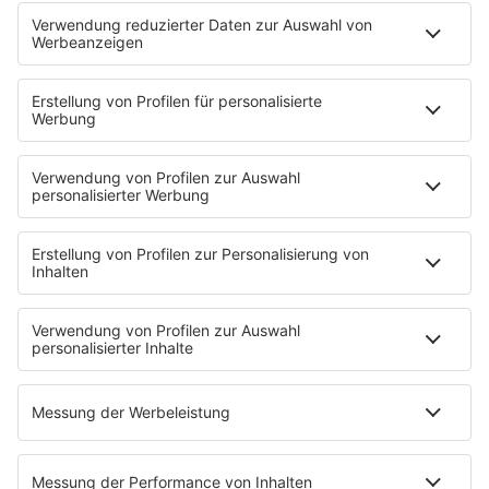
The Story / George Michael
90er Kids mit Oli.P
YouTube
90s90s DE:CODED
Musik
News
HITstory
Was macht eigentlich?
Listing
Back to the 90s
Mitmachen
Aktionen & Events
90s90s Countdown