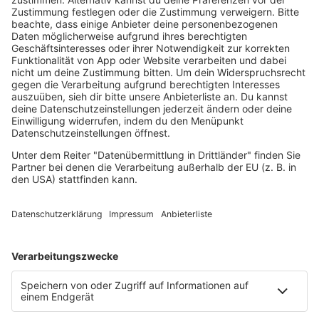
Ibiza
Loveparade
Lovesongs
Mayday
Rave
Reggae
RnB Ballads
Rock
Sommerhits
Soul & RnB
Techno
TECHNO ESSENTIALS by Tom Wax
Trance
90s90s BW
Podcast
Pop Crimes
The Story / Loveparade