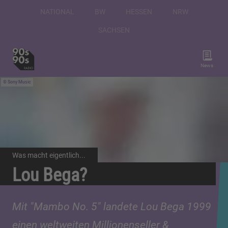
NATIONAL
BW
HESSEN
NRW
SACHSEN
News
Sony Music
Was macht eigentlich...
Lou Bega?
Mit "Mambo No. 5" landete Lou Bega 1999
einen weltweiten Millionenseller &