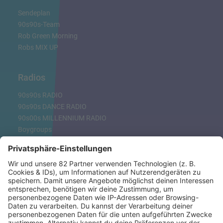
Sendeplan
90s90s-Team
Rob Green Morning
Robs MIX UP
Radios
90s90s RADIO
90s90s DANCE RADIO
90s00s MILLENNIUM RADIO
Boygroups
Britpop
Clubhits
Dinnerparty
Eurodance
Grunge
Hiphop & Rap
Hiphop deutsch
House