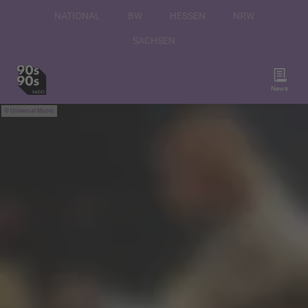
NATIONAL
BW
HESSEN
NRW
SACHSEN
News
Universal Music