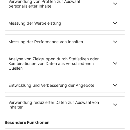
Back to the 90s
Mitmachen
Aktionen & Events
90s90s Countdown
Empfang
90s90s App
Sonos
Service
FAQs
Kontakt
Clubbedingungen
Datenschutz
Datenschutz Facebook & Instagram-Fanpage