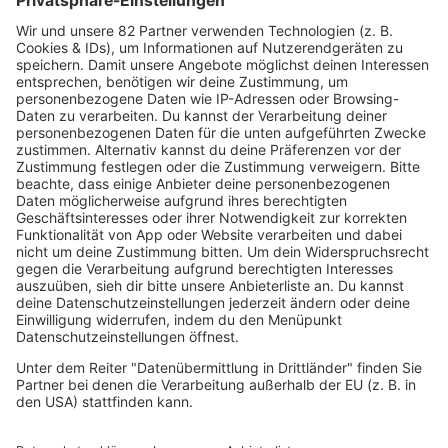
Clubhits
Dinnerparty
Eurodance
Grunge
Hiphop & Rap
Hiphop deutsch
House
Ibiza
Loveparade
Lovesongs
Mayday
Rave
Reggae
RnB Ballads
Rock
Sommerhits
Soul & RnB
Techno
TECHNO ESSENTIALS by Tom Wax
Trance