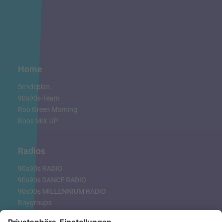
Home
Sendeplan
90s90s-Team
Rob Green Morning
Robs MIX UP
Radios
90s90s RADIO
90s90s DANCE RADIO
90s00s MILLENNIUM RADIO
Boygroups
Britpop