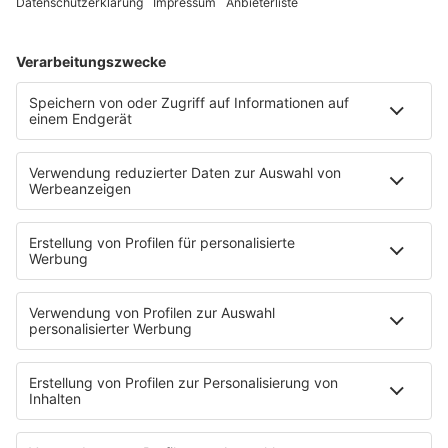
90s90s BW
Podcast
Pop Crimes
The Story / Loveparade
The Story / George Michael
90er Kids mit Oli.P
YouTube
90s90s DE:CODED
Musik
News
HITstory
Was macht eigentlich?
Listing