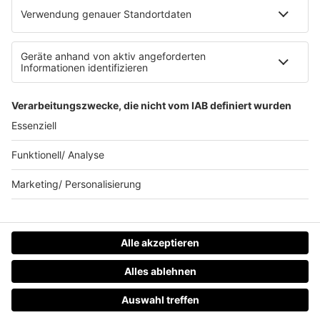
Datenschutzeinstellungen
Allgemeine Teilnahmebedingungen
Impressum
Werbung schalten
80s80s.de
Feierfreund.de
© 90s90s - EINE MARKE DER REGIOCAST GMBH & Co. KG.