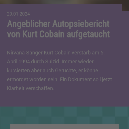
29.01.2024
Angeblicher Autopsiebericht
von Kurt Cobain aufgetaucht
Nirvana-Sänger Kurt Cobain verstarb am 5.
April 1994 durch Suizid. Immer wieder
kursierten aber auch Gerüchte, er könne
ermordet worden sein. Ein Dokument soll jetzt
Klarheit verschaffen.