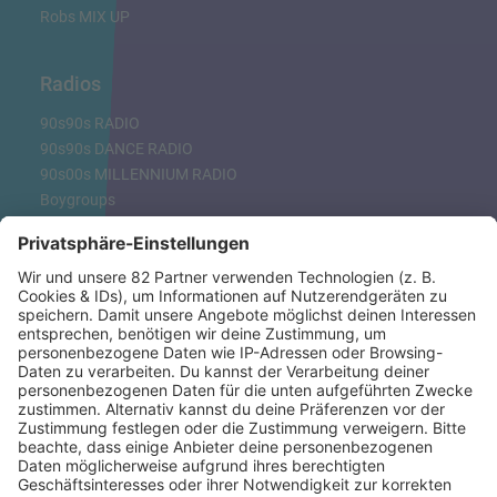
Robs MIX UP
Radios
90s90s RADIO
90s90s DANCE RADIO
90s00s MILLENNIUM RADIO
Boygroups
Britpop
Clubhits
Dinnerparty
Eurodance
Grunge
Hiphop & Rap
Hiphop deutsch
House
Ibiza
Loveparade
Lovesongs