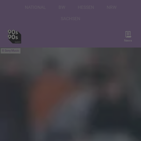
NATIONAL
BW
HESSEN
NRW
SACHSEN
News
Sony Music