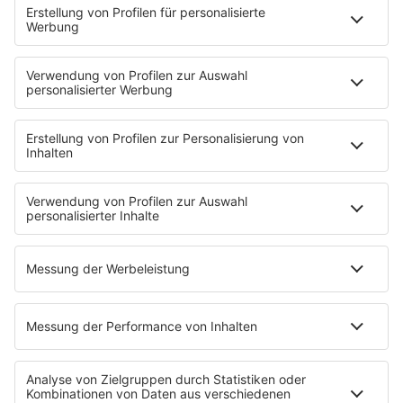
YouTube
90s90s DE:CODED
Musik
News
HITstory
Was macht eigentlich?
Listing
Back to the 90s
Mitmachen
Aktionen & Events
90s90s Countdown
Empfang