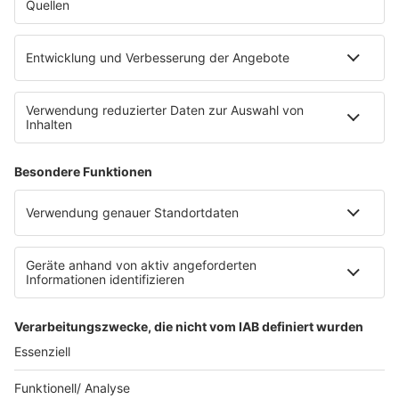
90s90s App
Sonos
Service
FAQs
Kontakt
Clubbedingungen
Datenschutz
Datenschutz Facebook & Instagram-Fanpage
Datenschutzeinstellungen
Allgemeine Teilnahmebedingungen
Impressum
Werbung schalten
80s80s.de
Feierfreund.de