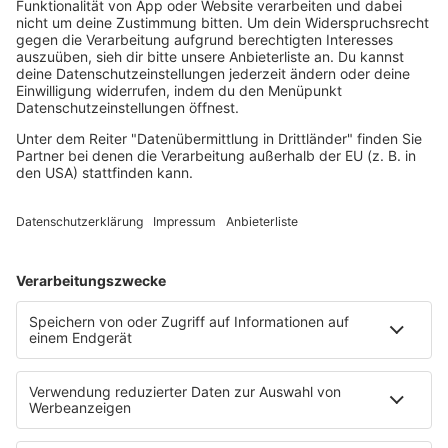
Mayday
Rave
Reggae
RnB Ballads
Rock
Sommerhits
Soul & RnB
Techno
TECHNO ESSENTIALS by Tom Wax
Trance
90s90s BW
Podcast
Pop Crimes
The Story / Loveparade
The Story / George Michael
90er Kids mit Oli.P