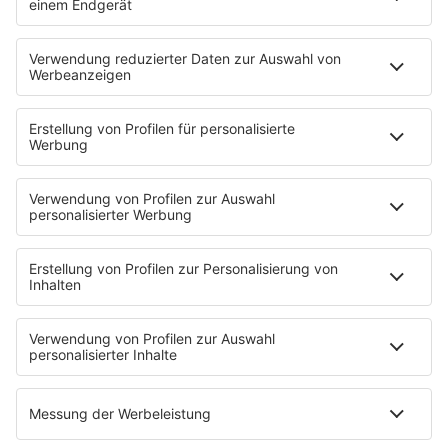
Pop Crimes
The Story / Loveparade
The Story / George Michael
90er Kids mit Oli.P
YouTube
90s90s DE:CODED
Musik
News
HITstory
Was macht eigentlich?
Listing
Back to the 90s
Mitmachen