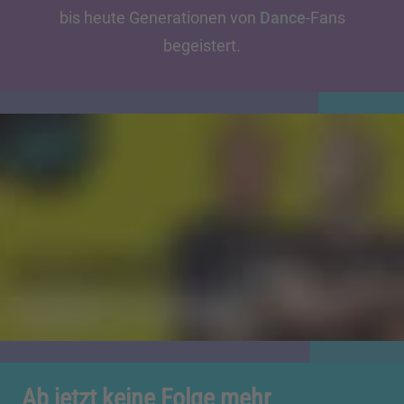
bis heute Generationen von
Dance
-Fans
begeistert.
Ab jetzt keine Folge mehr