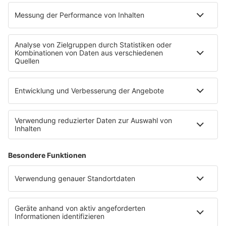
Aktionen & Events
90s90s Countdown
Empfang
90s90s App
Sonos
Service
FAQs
Kontakt
Clubbedingungen
Datenschutz
Datenschutz Facebook & Instagram-Fanpage
Datenschutzeinstellungen
Allgemeine Teilnahmebedingungen
Impressum
Werbung schalten