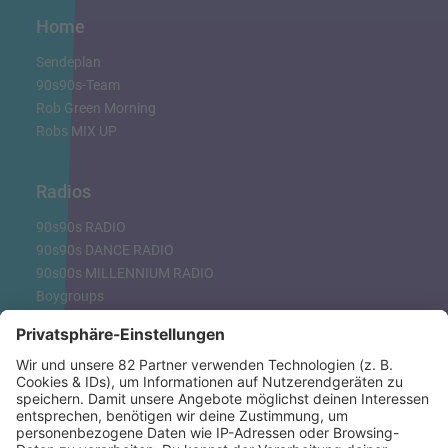
Home
Sendeplan
90s90s-Team
Rob Green Morning
Robs MIX UP
Radios
90s90s RADIO
90s90s DANCE RADIO
90s00s MILLENNIUM RADIO
Boygroups
Britpop
Clubhits
Dinnerparty
Eurodance
Grunge
Hiphop & Rap