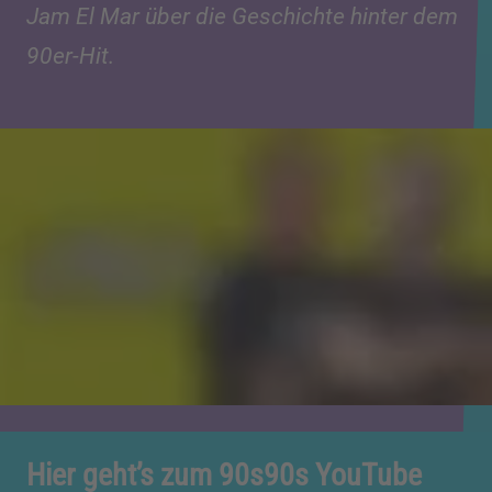
Jam El Mar über die Geschichte hinter dem
90er-Hit.
Hier geht’s zum 90s90s YouTube