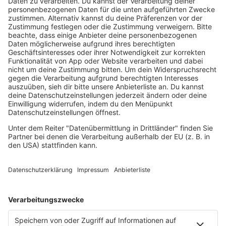
Hiphop deutsch
House
Ibiza
Loveparade
Lovesongs
Mayday
Rave
Reggae
RnB Ballads
Rock
Sommerhits
Soul & RnB
Techno
TECHNO ESSENTIALS by Tom Wax
Trance
90s90s BW
Podcast