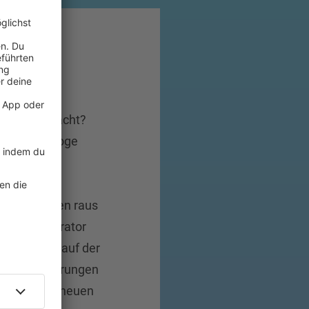
 Urlaub gemacht?
rlaubskataloge
aubsziele
ail-Ticket
t dem Daumen raus
reist? Moderator
s Animateur auf der
elche Erinnerungen
lt er in der neuen