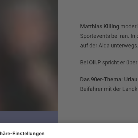
Matthias Killing
moderi
Sportevents bei ran. In
auf der Aida unterwegs
Bei
Oli.P
spricht er über
Das 90er-Thema: Urlau
Beifahrer mit der Landk