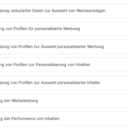
Podcastfolge.
Hier gibt's noch mehr Folgen
Podcast#83 Sommer-Spezial: