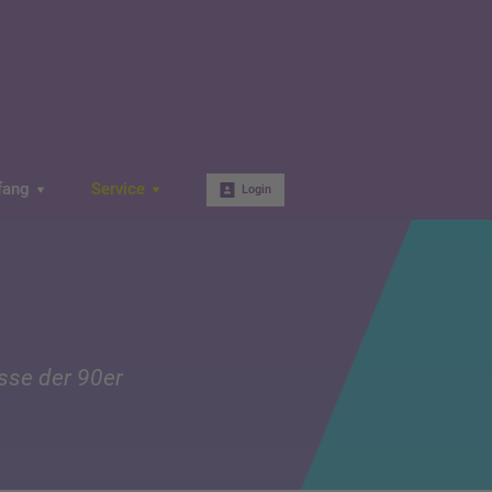
fang
Service
Login
isse der 90er