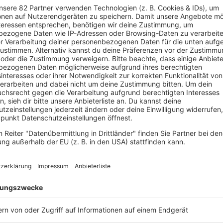
Folge 7 | 18.02.2020 | 37:32
Matthias Killing
Wo habt ihr eigentlich in den 90ern
Habt ihr auch tagelang faustdicke U
gewälzt und euch die schönsten Url
rausgesucht? Wart ihr mit dem Interr
unterwegs oder seid ihr einfach mi
an der Straße quer durch Europa ge
Matthias Killing war in den 90ern al
Aida. Was er dort erlebt habt und w
er ans Reisen in den 90ern hat, erzäh