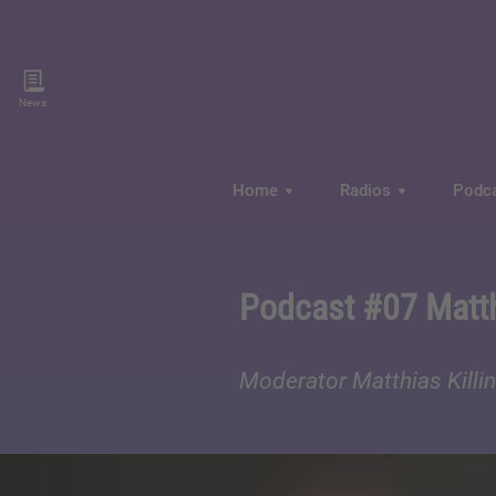
News
Home
Radios
Podc
Podcast #07 Matth
Moderator Matthias Killin