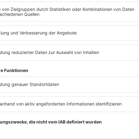
Schlagzeilen-Quiz
mehr lesen
Podcast
YouTube
Musi
Pop Crimes
90s90s DE:CODED
News
The Story / Loveparade
HITstor
The Story / George Michael
Was mac
90er Kids mit Oli.P
Listing
Back to