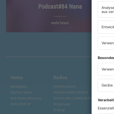
Podcast#84 Nana
mehr lesen
Home
Radios
Sendeplan
90s90s RADIO
90s90s-Team
90s90s DANCE RADIO
Rob Green Morning
90s00s MILLENNIUM RADIO
Robs MIX UP
Boygroups
Britpop