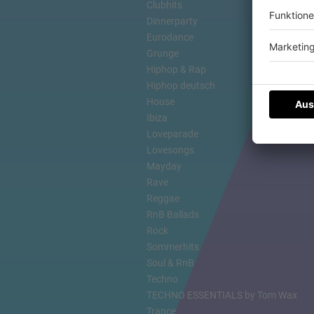
Clubhits
Dinnerparty
Eurodance
Grunge
Hiphop & Rap
Hiphop deutsch
House
Ibiza
Loveparade
Lovesongs
Mayday
Rave
Reggae
RnB Ballads
Rock
Sommerhits
Soul & RnB
Techno
TECHNO ESSENTIALS by Tom Wax
Trance