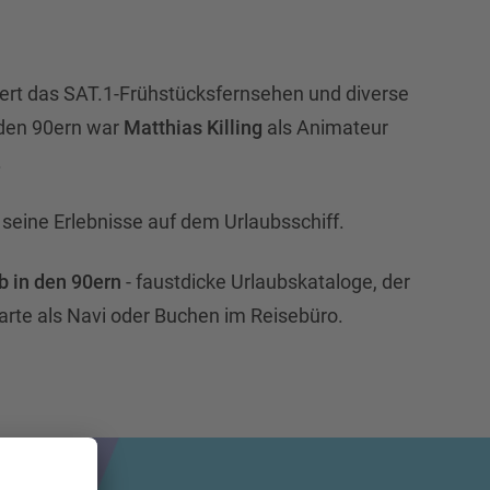
ert das SAT.1-Frühstücksfernsehen und diverse
 den 90ern war
Matthias Killing
als Animateur
.
 seine Erlebnisse auf dem Urlaubsschiff.
b in den 90ern
- faustdicke Urlaubskataloge, der
arte als Navi oder Buchen im Reisebüro.