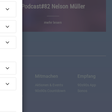
Podcast#82 Nelson Müller
mehr lesen
k
Mitmachen
Empfang
Aktionen & Events
90s90s App
y
90s90s Countdown
Sonos
ht eigentlich?
 the 90s