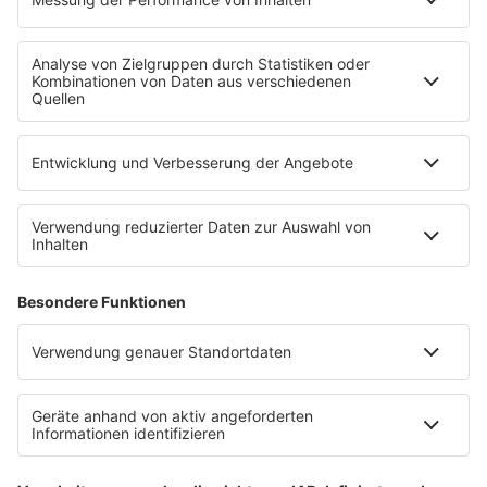
Empfang
90s90s App
Sonos
Service
FAQs
Kontakt
Clubbedingungen
Datenschutz
Datenschutz Facebook & Instagram-Fanpage
Datenschutzeinstellungen
Allgemeine Teilnahmebedingungen
Impressum
Werbung schalten
80s80s.de
Feierfreund.de