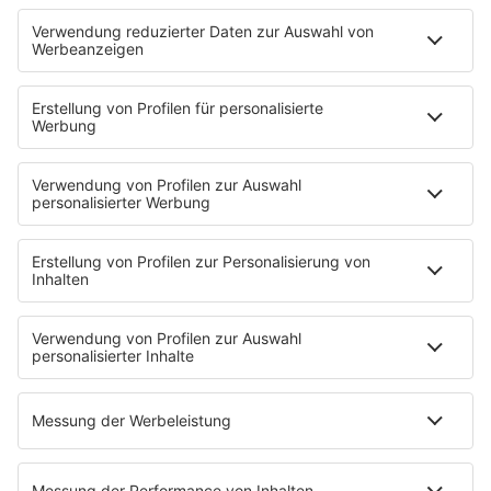
The Story / George Michael
90er Kids mit Oli.P
YouTube
90s90s DE:CODED
Musik
News
HITstory
Was macht eigentlich?
Listing
Back to the 90s
Mitmachen
Aktionen & Events
90s90s Countdown