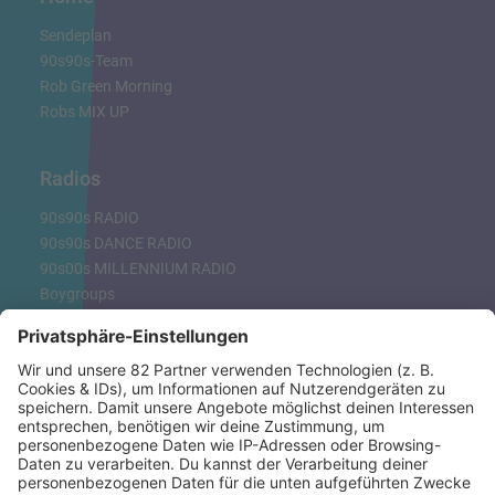
Sendeplan
90s90s-Team
Rob Green Morning
Robs MIX UP
Radios
90s90s RADIO
90s90s DANCE RADIO
90s00s MILLENNIUM RADIO
Boygroups
Britpop
Clubhits
Dinnerparty
Eurodance
Grunge
Hiphop & Rap
Hiphop deutsch