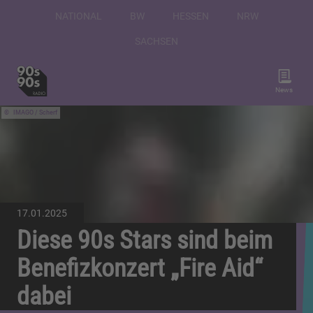
NATIONAL
BW
HESSEN
NRW
SACHSEN
News
IMAGO / Scherf
17.01.2025
Diese 90s Stars sind beim
Benefizkonzert „Fire Aid“
dabei