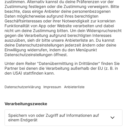
House
Ibiza
Loveparade
Lovesongs
Mayday
Rave
Reggae
RnB Ballads
Rock
Sommerhits
Soul & RnB
Techno
TECHNO ESSENTIALS by Tom Wax
Trance
90s90s BW
Podcast
Pop Crimes
The Story / Loveparade