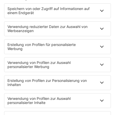
Podcast
Pop Crimes
The Story / Loveparade
The Story / George Michael
90er Kids mit Oli.P
YouTube
90s90s DE:CODED
Musik
News
HITstory
Was macht eigentlich?
Listing
Back to the 90s