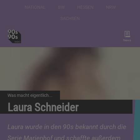
NATIONAL
BW
HESSEN
NRW
SACHSEN
News
Was macht eigentlich...
Laura Schneider
Laura wurde in den 90s bekannt durch die
Serie Marienhof und schaffte außerdem