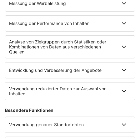
Mitmachen
Aktionen & Events
90s90s Countdown
Empfang
90s90s App
Sonos
Service
FAQs
Kontakt
Clubbedingungen
Datenschutz
Datenschutz Facebook & Instagram-Fanpage
Datenschutzeinstellungen
Allgemeine Teilnahmebedingungen
Impressum