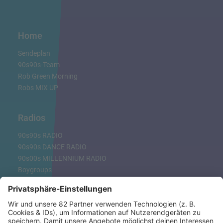
Home
Sendeplan
90s90s-Team
Rob Green Morning
Robs MIX UP
Radios
90s90s RADIO
90s90s DANCE RADIO
90s00s MILLENNIUM RADIO
Boygroups
Britpop
Clubhits
Dinnerparty
Eurodance