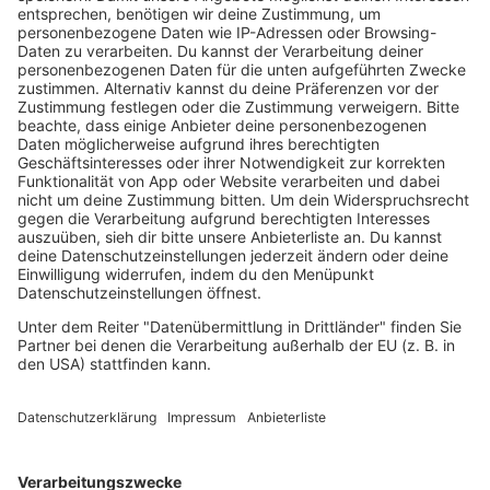
Grunge
Hiphop & Rap
Hiphop deutsch
House
Ibiza
Loveparade
Lovesongs
Mayday
Rave
Reggae
RnB Ballads
Rock
Sommerhits
Soul & RnB
Techno
TECHNO ESSENTIALS by Tom Wax
Trance
90s90s BW