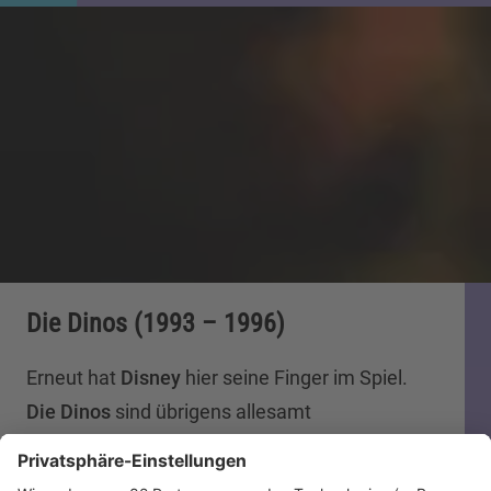
Die Dinos (1993 – 1996)
Erneut hat
Disney
hier seine Finger im Spiel.
Die Dinos
sind übrigens allesamt
Ganzkörperpupen. Eine neue Art, die extra für
diese Serie entworfen wurde. Jede Puppe