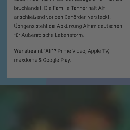
bruchlandet. Die Familie Tanner hält
Alf
anschließend vor den Behörden versteckt.
Übrigens steht die Abkürzung
Alf
im deutschen
für
A
ußerirdische
L
ebens
f
orm.
Wer streamt "Alf"?
Prime Video, Apple TV,
maxdome & Google Play.