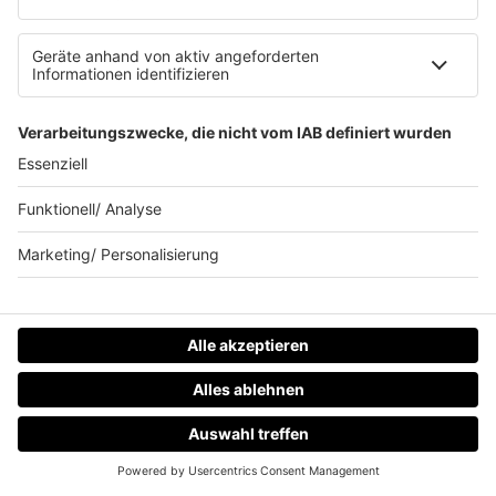
Siebenstein (1988 – 1997)
Eine kollektive Erinnerung haben wir wohl alle
an unsere Kindheit und das sind ein
dreister
Rabe
, sowie ein
besserwisserischer Koffer
.
Beide sind essenziell für die Serie
Siebenstein
.
Auch aus dieser Serie entstanden zahlreiche
Bilderbücher und Videospiele.
Wer streamt "Siebenstein"?
ZDFmediathek.
IMAGO / Allstar
HOME
RADIOS
MENÜ
LOGIN