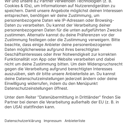
enthielt bis zu 20 Motoren im Kopf, die von
zwei bis drei separaten Puppenspielern per
Fernsteuerung bedient werden mussten. Die
Schauspieler im Kostüm waren nur für die
Bewegungen des restlichen Körpers zuständig.
Wer streamt "Die Dinos"?
Disney+.
IMAGO / Everett Collection