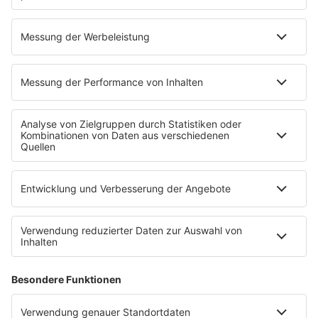
dürfen.
Wer streamt "Familie Feuerstein"?
Prime Video
& Apple TV.