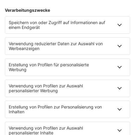
Familie Feuerstein (1960 – 1966)
Die Zeichentrickserie um die beiden Steinzeit-
Familien war in den 60ern schon ein voller
Erfolg. Kein Wunder also, dass wir sie auch in
den 90ern noch immer gefeiert haben. Es
folgten weitere Serienableger und Kinofilme
über die befreundeten Familien. Sie galt
übrigens lange Zeit als erfolgreichste
Zeichentrickserie überhaupt, bis 1997
die
Simpsons
kamen, die diesen Titel jetzt tragen