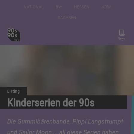
NATIONAL
BW
HESSEN
NRW
SACHSEN
News
Listing
Kinderserien der 90s
Die Gummibärenbande, Pippi Langstrumpf
und Sailor Moon ... all diese Serien haben