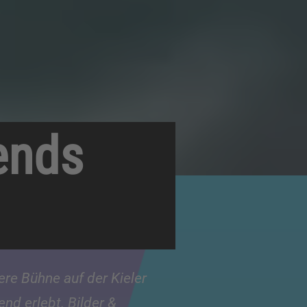
ends
re Bühne auf der Kieler
nd erlebt. Bilder &