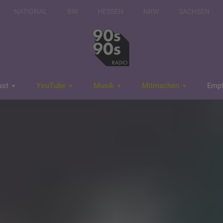
NATIONAL
BW
HESSEN
NRW
SACHSEN
ast
YouTube
Musik
Mitmachen
Emp