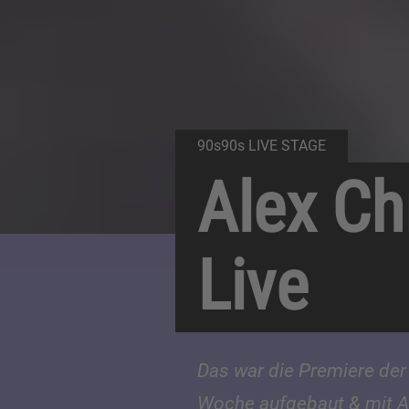
90s90s LIVE STAGE
Alex Ch
Live
Das war die Premiere der
Woche aufgebaut & mit Al