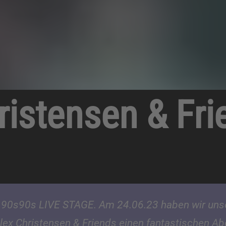
ristensen & Fri
 90s90s LIVE STAGE. Am 24.06.23 haben wir unse
ex Christensen & Friends einen fantastischen Abe