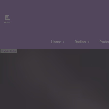
News
Home
Radios
Podc
Maike Keller