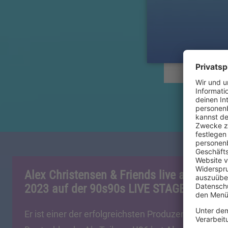
Alex Christensen & Friends live am 24. Ju
2023 auf der 90s90s LIVE STAGE in Kiel
Er ist einer der erfolgreichsten Produzenten