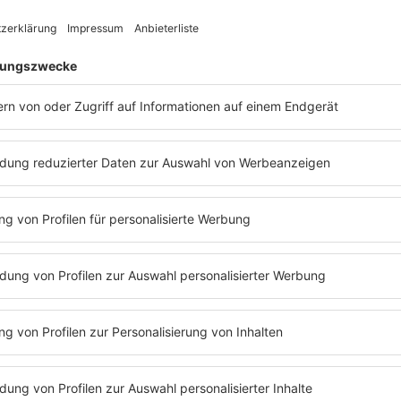
 Und
 &
auf
r