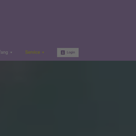
fang
Service
Login