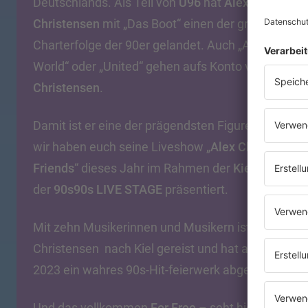
Deutschlands. Als Teil von
U96
hat
Alex
Christensen
mit „Das Boot“ einen der größten
Charterfolge der 90er gelandet. Auch „Around The
World“ oder „United“ gehen aufs Konto von
Alex
Christensen
.
Damit ist er eine der prägendsten Figuren der 90s.
wir haben euch seine Liveshow „
Alex Christensen
Friends
“ dieses Jahr im Rahmen der
Kieler Woche
der
90s90s LIVE STAGE
präsentiert.
Mit zehn Musikerinnen und Musikern ist Alex
Christensen nach Kiel gereist und hat am 24. Juni
2023 ein wahres 90s-Hit-feierwerk abgebrannt.
Und das vollkommen
For Free
– seht hier die Bilde