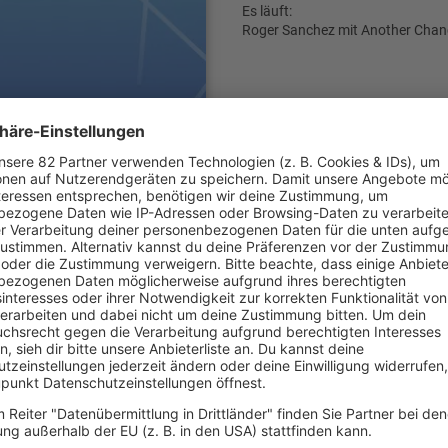
Es läuft:
Roger Sanchez mit Another Chan
Maike Keller
ni