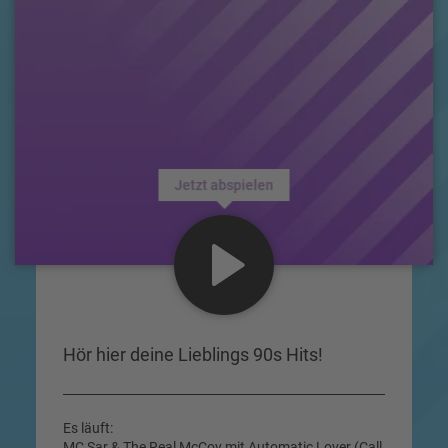
Jetzt abspielen
Hör hier deine Lieblings 90s Hits!
Es läuft:
MC Sar & The Real McCoy mit Automatic Lover (Call