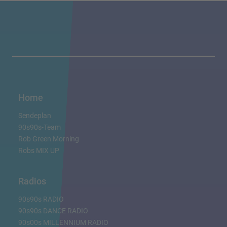
Home
Sendeplan
90s90s-Team
Rob Green Morning
Robs MIX UP
Radios
90s90s RADIO
90s90s DANCE RADIO
90s00s MILLENNIUM RADIO