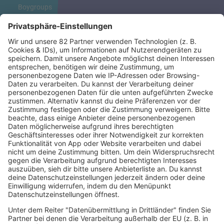
Boygroups
Britpop
Clubhits
Dinnerparty
Eurodance
Grunge
Hiphop & Rap
Hiphop deutsch
House
Ibiza
Loveparade
Lovesongs
Mayday
Rave
Reggae
RnB Ballads
Rock
Sommerhits
Soul & RnB