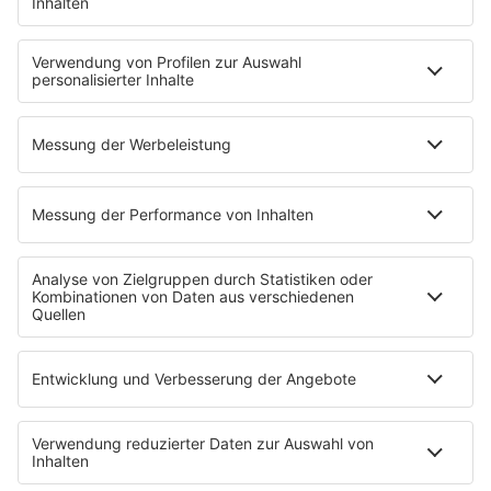
HITstory
Was macht eigentlich?
Listing
Back to the 90s
Mitmachen
Aktionen & Events
90s90s Countdown
Empfang
90s90s App
Sonos
Service
FAQs
Kontakt