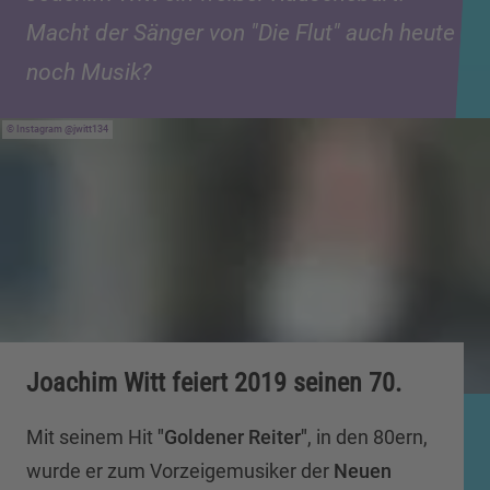
Macht der Sänger von "Die Flut" auch heute
noch Musik?
Instagram @jwitt134
Joachim Witt feiert 2019 seinen 70.
Mit seinem Hit
"Goldener Reiter"
,
in den 80ern,
wurde er zum Vorzeigemusiker der
Neuen