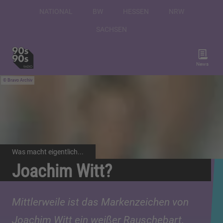
NATIONAL
BW
HESSEN
NRW
SACHSEN
News
Bravo Archiv
Was macht eigentlich...
Joachim Witt?
Mittlerweile ist das Markenzeichen von
Joachim Witt ein weißer Rauschebart.