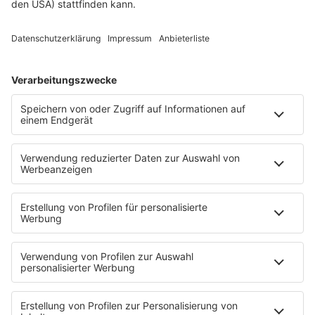
Techno
TECHNO ESSENTIALS by Tom Wax
Trance
90s90s BW
Podcast
Pop Crimes
The Story / Loveparade
The Story / George Michael
90er Kids mit Oli.P
YouTube
90s90s DE:CODED
Musik
News